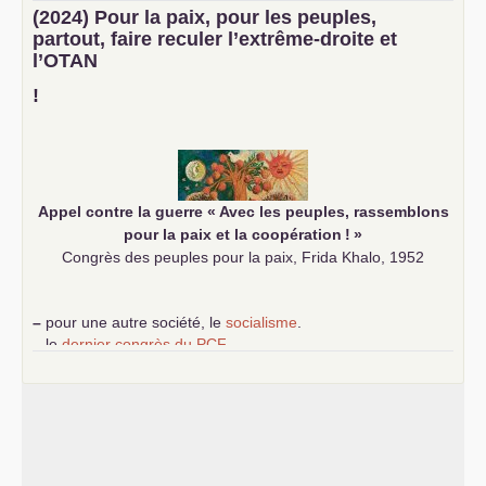
–
un texte de Jean-Claude Delaunay
le marxisme est la
(2024) Pour la paix, pour les peuples,
science sociale de notre temps
partout, faire reculer l’extrême-droite et
–
un appel
proposé aux partis communistes et ouvrier
l’
OTAN
d’Europe
–
demandez
le numéro 10 de la revue Unir les Communistes
!
–
les
cinq chantiers pour contribuer au débat sur le projet
communiste
Appel contre la guerre «
Avec les peuples, rassemblons
pour la paix et la coopération
!
»
Congrès des peuples pour la paix, Frida Khalo, 1952
–
pour une autre société, le
socialisme
.
–
le
dernier congrès du
PCF
e
–
contribution de jeunes communistes au 39
congrès :
Six
chantiers pour affirmer l’ambition révolutionnaire du
PCF
–
un texte de Jean-Claude Delaunay
le marxisme est la
science sociale de notre temps
–
un appel
proposé aux partis communistes et ouvrier
d’Europe