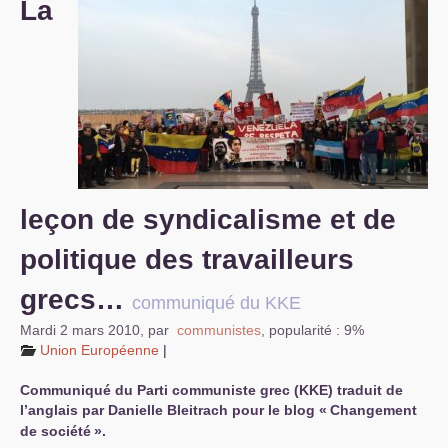
La
S’organiser
Comprendre...
Vie du site
leçon de syndicalisme et de
politique des travailleurs
grecs…
communiqué du
KKE
Mardi 2 mars 2010
,
par
communistes
,
popularité : 9%
Union Européenne
|
Communiqué du Parti communiste grec (
KKE
) traduit de
l’anglais par Danielle Bleitrach pour le blog «
Changement
de société
».