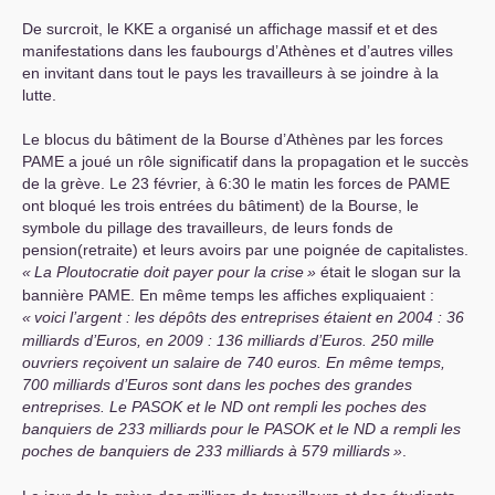
De surcroit, le
KKE
a organisé un affichage massif et et des
manifestations dans les faubourgs d’Athènes et d’autres villes
en invitant dans tout le pays les travailleurs à se joindre à la
lutte.
Le blocus du bâtiment de la Bourse d’Athènes par les forces
PAME
a joué un rôle significatif dans la propagation et le succès
de la grève. Le 23 février, à 6:30 le matin les forces de
PAME
ont bloqué les trois entrées du bâtiment) de la Bourse, le
symbole du pillage des travailleurs, de leurs fonds de
pension(retraite) et leurs avoirs par une poignée de capitalistes.
«
La Ploutocratie doit payer pour la crise
»
était le slogan sur la
bannière
PAME
. En même temps les affiches expliquaient :
«
voici l’argent : les dépôts des entreprises étaient en 2004 : 36
milliards d’Euros, en 2009 : 136 milliards d’Euros. 250 mille
ouvriers reçoivent un salaire de 740 euros. En même temps,
700 milliards d’Euros sont dans les poches des grandes
entreprises. Le
PASOK
et le
ND
ont rempli les poches des
banquiers de 233 milliards pour le
PASOK
et le
ND
a rempli les
poches de banquiers de 233 milliards à 579 milliards
»
.