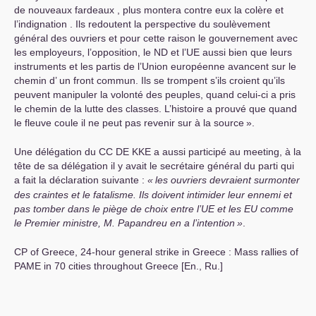
de nouveaux fardeaux , plus montera contre eux la colère et
l’indignation . Ils redoutent la perspective du soulèvement
général des ouvriers et pour cette raison le gouvernement avec
les employeurs, l’opposition, le
ND
et l’
UE
aussi bien que leurs
instruments et les partis de l’Union européenne avancent sur le
chemin d’ un front commun. Ils se trompent s’ils croient qu’ils
peuvent manipuler la volonté des peuples, quand celui-ci a pris
le chemin de la lutte des classes. L’histoire a prouvé que quand
le fleuve coule il ne peut pas revenir sur à la source
».
Une délégation du
CC
DE
KKE
a aussi participé au meeting, à la
tête de sa délégation il y avait le secrétaire général du parti qui
a fait la déclaration suivante :
«
les ouvriers devraient surmonter
des craintes et le fatalisme. Ils doivent intimider leur ennemi et
pas tomber dans le piège de choix entre l’
UE
et les
EU
comme
le Premier ministre, M. Papandreu en a l’intention
»
.
CP
of Greece, 24-hour general strike in Greece : Mass rallies of
PAME
in 70 cities throughout Greece [En., Ru.]