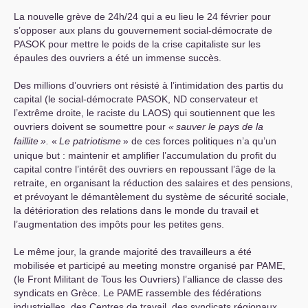
La nouvelle grève de 24h/24 qui a eu lieu le 24 février pour
s’opposer aux plans du gouvernement social-démocrate de
PASOK
pour mettre le poids de la crise capitaliste sur les
épaules des ouvriers a été un immense succès.
Des millions d’ouvriers ont résisté à l’intimidation des partis du
capital (le social-démocrate
PASOK
,
ND
conservateur et
l’extrême droite, le raciste du
LAOS
) qui soutiennent que les
ouvriers doivent se soumettre pour
«
sauver le pays de la
faillite
».
«
Le patriotisme
» de ces forces politiques n’a qu’un
unique but : maintenir et amplifier l’accumulation du profit du
capital contre l’intérêt des ouvriers en repoussant l’âge de la
retraite, en organisant la réduction des salaires et des pensions,
et prévoyant le démantèlement du système de sécurité sociale,
la détérioration des relations dans le monde du travail et
l’augmentation des impôts pour les petites gens.
Le même jour, la grande majorité des travailleurs a été
mobilisée et participé au meeting monstre organisé par
PAME
,
(le Front Militant de Tous les Ouvriers) l’alliance de classe des
syndicats en Grèce. Le
PAME
rassemble des fédérations
industrielles, des Centres de travail, des syndicats régionaux