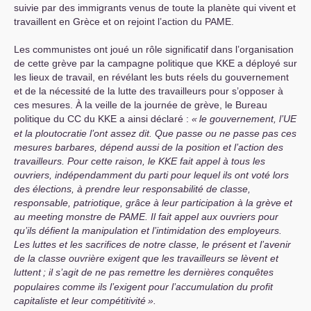
suivie par des immigrants venus de toute la planète qui vivent et
travaillent en Grèce et on rejoint l’action du
PAME
.
Les communistes ont joué un rôle significatif dans l’organisation
de cette grève par la campagne politique que
KKE
a déployé sur
les lieux de travail, en révélant les buts réels du gouvernement
et de la nécessité de la lutte des travailleurs pour s’opposer à
ces mesures. À la veille de la journée de grève, le Bureau
politique du
CC
du
KKE
a ainsi déclaré :
«
le gouvernement, l’
UE
et la ploutocratie l’ont assez dit. Que passe ou ne passe pas ces
mesures barbares, dépend aussi de la position et l’action des
travailleurs. Pour cette raison, le
KKE
fait appel à tous les
ouvriers, indépendamment du parti pour lequel ils ont voté lors
des élections, à prendre leur responsabilité de classe,
responsable, patriotique, grâce à leur participation à la grève et
au meeting monstre de
PAME
. Il fait appel aux ouvriers pour
qu’ils défient la manipulation et l’intimidation des employeurs.
Les luttes et les sacrifices de notre classe, le présent et l’avenir
de la classe ouvrière exigent que les travailleurs se lèvent et
luttent
; il s’agit de ne pas remettre les dernières conquêtes
populaires comme ils l’exigent pour l’accumulation du profit
capitaliste et leur compétitivité
».