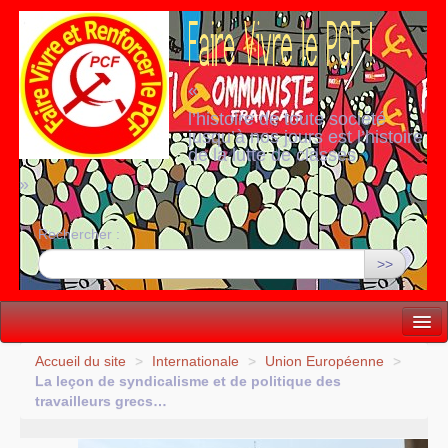
«
l’histoire de toute société
jusqu’à nos jours est l’histoire
de la lutte de classes
»
Rechercher :
>>
Vie politique
Accueil du site
>
Internationale
>
Union Européenne
>
La leçon de syndicalisme et de politique des
Lutter, Unir...
travailleurs grecs…
Internationale