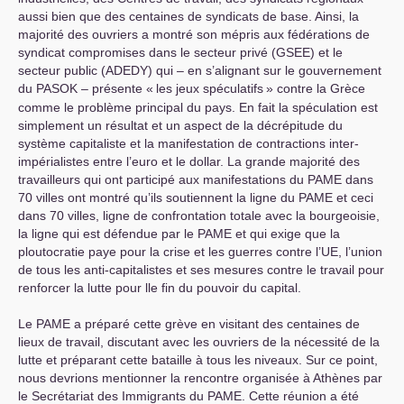
aussi bien que des centaines de syndicats de base. Ainsi, la
majorité des ouvriers a montré son mépris aux fédérations de
syndicat compromises dans le secteur privé (
GSEE
) et le
secteur public (
ADEDY
) qui – en s’alignant sur le gouvernement
du
PASOK
– présente «
les jeux spéculatifs
» contre la Grèce
comme le problème principal du pays. En fait la spéculation est
simplement un résultat et un aspect de la décrépitude du
système capitaliste et la manifestation de contractions inter-
impérialistes entre l’euro et le dollar. La grande majorité des
travailleurs qui ont participé aux manifestations du
PAME
dans
70 villes ont montré qu’ils soutiennent la ligne du
PAME
et ceci
dans 70 villes, ligne de confrontation totale avec la bourgeoisie,
la ligne qui est défendue par le
PAME
et qui exige que la
ploutocratie paye pour la crise et les guerres contre l’
UE
, l’union
de tous les anti-capitalistes et ses mesures contre le travail pour
renforcer la lutte pour lle fin du pouvoir du capital.
Le
PAME
a préparé cette grève en visitant des centaines de
lieux de travail, discutant avec les ouvriers de la nécessité de la
lutte et préparant cette bataille à tous les niveaux. Sur ce point,
nous devrions mentionner la rencontre organisée à Athènes par
le Secrétariat des Immigrants du
PAME
. Cette réunion a été