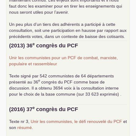
faut donc les examiner pour en tirer les enseignements qui
nous seront utiles pour l’avenir.
Un peu plus d’un tiers des adhérents a participé à cette
consultation, soit une participation en hausse par rapport aux
précédents votes, dans un contexte de baisse des cotisants.
... lire la suite
e
(2013) 36
congrès du
PCF
Unir les communistes pour un
PCF
de combat, marxiste,
populaire et rassembleur
Texte signé par 542 communistes de 64 départements
e
présenté au 36
congrès du
PCF
comme base de
discussion. Il a obtenu 3694 voix à la consultation interne
pour le choix de la base commune (sur 33 623 exprimés) .
e
(2016) 37
congrès du
PCF
Texte nr 3,
Unir les communistes, le défi renouvelé du
PCF
et
son
résumé
.