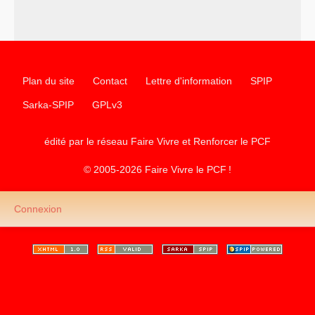
–
les
cinq chantiers pour contribuer au débat sur le projet
communiste
Plan du site
Contact
Lettre d'information
SPIP
Sarka-SPIP
GPLv3
édité par le réseau Faire Vivre et Renforcer le
PCF
© 2005-2026 Faire Vivre le
PCF
!
Connexion