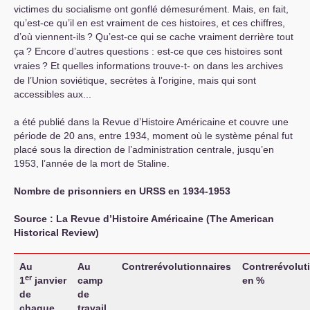
victimes du socialisme ont gonflé démesurément. Mais, en fait,
qu’est-ce qu’il en est vraiment de ces histoires, et ces chiffres,
d’où viennent-ils
? Qu’est-ce qui se cache vraiment derrière tout
ça
? Encore d’autres questions : est-ce que ces histoires sont
vraies
? Et quelles informations trouve-t- on dans les archives
de l’Union soviétique, secrètes à l’origine, mais qui sont
accessibles aux...
a été publié dans la Revue d’Histoire Américaine et couvre une
période de 20 ans, entre 1934, moment où le système pénal fut
placé sous la direction de l’administration centrale, jusqu’en
1953, l’année de la mort de Staline.
Nombre de prisonniers en
URSS
en 1934-1953
Source : La Revue d’Histoire Américaine (The American
Historical Review)
Au
Au
Contrerévolutionnaires
Contrerévolut
er
1
janvier
camp
en
%
de
de
chaque
travail