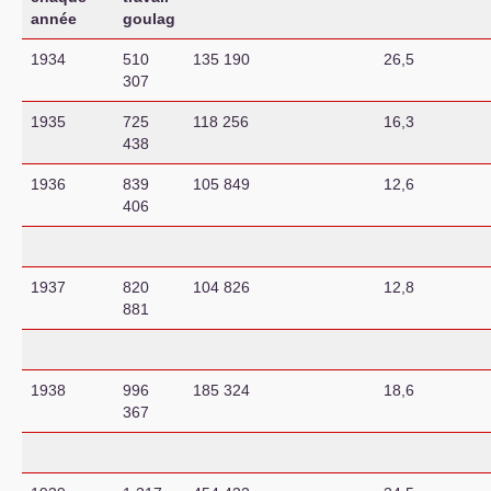
année
goulag
1934
510
135 190
26,5
307
1935
725
118 256
16,3
438
1936
839
105 849
12,6
406
1937
820
104 826
12,8
881
1938
996
185 324
18,6
367