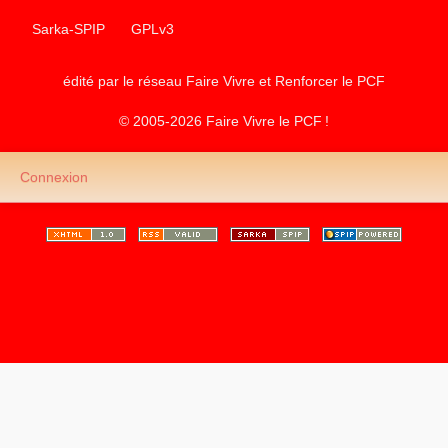
Sarka-SPIP
GPLv3
édité par le réseau Faire Vivre et Renforcer le
PCF
© 2005-2026 Faire Vivre le
PCF
!
Connexion