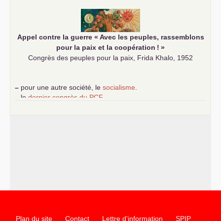
communiste
Appel contre la guerre «
Avec les peuples, rassemblons
pour la paix et la coopération
!
»
Congrès des peuples pour la paix, Frida Khalo, 1952
–
pour une autre société, le
socialisme
.
–
le
dernier congrès du
PCF
e
–
contribution de jeunes communistes au 39
congrès :
Six
chantiers pour affirmer l’ambition révolutionnaire du
PCF
–
un texte de Jean-Claude Delaunay
le marxisme est la
science sociale de notre temps
–
un appel
proposé aux partis communistes et ouvrier
d’Europe
–
les
cinq chantiers pour contribuer au débat sur le projet
communiste
Plan du site
Contact
Lettre d'information
SPIP