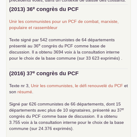
précédents votes, dans un contexte de baisse des cotisants.
... lire la suite
e
(2013) 36
congrès du
PCF
Unir les communistes pour un
PCF
de combat, marxiste,
populaire et rassembleur
Texte signé par 542 communistes de 64 départements
e
présenté au 36
congrès du
PCF
comme base de
discussion. Il a obtenu 3694 voix à la consultation interne
pour le choix de la base commune (sur 33 623 exprimés) .
e
(2016) 37
congrès du
PCF
Texte nr 3,
Unir les communistes, le défi renouvelé du
PCF
et
son
résumé
.
Signé par 626 communistes de 66 départements, dont 15
e
départements avec plus de 10 signataires, présenté au 37
congrès du
PCF
comme base de discussion. Il a obtenu
3.755 voix à la consultation interne pour le choix de la base
commune (sur 24.376 exprimés).