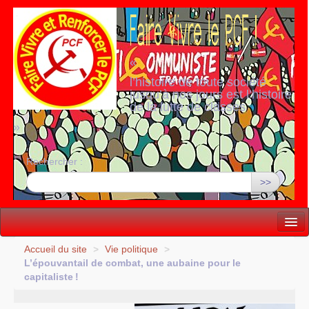
«
l’histoire de toute société
jusqu’à nos jours est l’histoire
de la lutte de classes
»
Rechercher :
>>
Vie politique
Accueil du site
>
Vie politique
>
L’épouvantail de combat, une aubaine pour le
Lutter, Unir...
capitaliste
!
Internationale