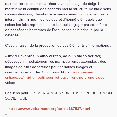
aux oubliettes, de mise à l’écart avec pointage du doigt. Le
martèlement continu des bobards met la structure mentale sens
dessus dessous, chamboule le sens commun qui devient sens
interdit. Un minimum de logique et d’honnêteté : quels que
soient les faits reprochés, que l’on puisse juger par soi-même
en possédant les termes de l’accusation et la critique par la
défense.
C’est la raison de la production de ces éléments d’informations :
«
Invid
» : (après in vino veritas, voici in video veritas)
débusque immédiatement les manipulations
; exemples : des
images de films de tortures pour certaines images et
commentaires sur les Ouighours. https://
www.penser-
critique.be/invid-un-outil-pour-retrouver-lorigine-d-une-video-
video/
Les liens pour
LES
MENSONGES
SUR
L’
HISTOIRE
DE
L’
UNION
SOVI
É
TIQUE
–
https://www.voltairenet.org/article187537.html
–