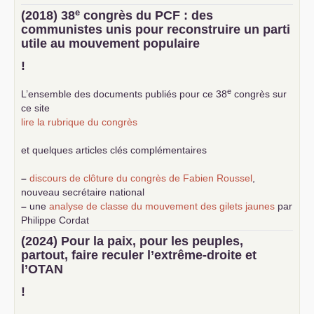
e
(2018) 38
congrès du
PCF
: des
communistes unis pour reconstruire un parti
utile au mouvement populaire
!
e
L’ensemble des documents publiés pour ce 38
congrès sur
ce site
lire la rubrique du congrès
et quelques articles clés complémentaires
–
discours de clôture du congrès de Fabien Roussel
,
nouveau secrétaire national
–
une
analyse de classe du mouvement des gilets jaunes
par
Philippe Cordat
–
un texte de Jean-Claude Delaunay
le marxisme est la
(2024) Pour la paix, pour les peuples,
science sociale de notre temps
partout, faire reculer l’extrême-droite et
–
un appel
proposé aux partis communistes et ouvrier
l’
OTAN
d’Europe
–
demandez
le numéro 10 de la revue Unir les Communistes
!
–
les
cinq chantiers pour contribuer au débat sur le projet