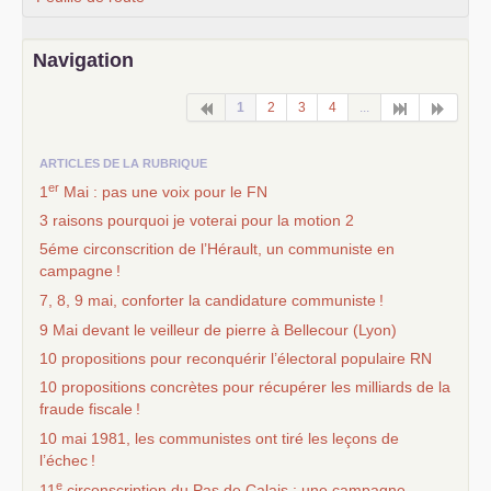
Navigation
1
2
3
4
...
ARTICLES DE LA RUBRIQUE
er
1
Mai : pas une voix pour le
FN
3 raisons pourquoi je voterai pour la motion 2
5éme circonscrition de l’Hérault, un communiste en
campagne
!
7, 8, 9 mai, conforter la candidature communiste
!
9 Mai devant le veilleur de pierre à Bellecour (Lyon)
10 propositions pour reconquérir l’électoral populaire
RN
10 propositions concrètes pour récupérer les milliards de la
fraude fiscale
!
10 mai 1981, les communistes ont tiré les leçons de
l’échec
!
e
11
circonscription du Pas de Calais : une campagne