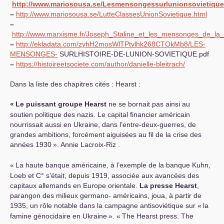
http://www.mariosousa.se/Lesmensongessurlunionsovietique
–
http://www.mariosousa.se/LutteClassesUnionSovietique.html
–
http://www.marxisme.fr/Joseph_Staline_et_les_mensonges_de_la_
–
http://ekladata.com/zyhH2mosWlTPtvlhk268CTOkMb8/
LES
-
MENSONGES
-
SURLHISTOIRE
-
DE
-
LUNION
-
SOVIETIQUE
.pdf
–
https://histoireetsociete.com/author/danielle-bleitrach/
Dans la liste des chapitres cités : Hearst :
«
Le puissant groupe Hearst
ne se bornait pas ainsi au
soutien politique des nazis. Le capital financier américain
nourrissait aussi en Ukraine, dans l’entre-deux-guerres, de
grandes ambitions, forcément aiguisées au fil de la crise des
années 1930
». Annie Lacroix-Riz .
«
La haute banque américaine, à l’exemple de la banque Kuhn,
Loeb et C° s’était, depuis 1919, associée aux avancées des
capitaux allemands en Europe orientale.
La presse Hearst
,
parangon des milieux germano- américains, joua, à partir de
1935, un rôle notable dans la campagne antisoviétique sur «
la
famine génocidaire en Ukraine
». «
The Hearst press. The