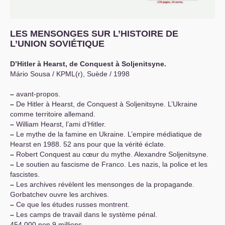
LES
MENSONGES
SUR
L’
HISTOIRE
DE
L’
UNION
SOVI
É
TIQUE
D’Hitler à Hearst, de Conquest à Soljenitsyne.
Mário Sousa /
KPML
(r), Suède / 1998
–
avant-propos.
–
De Hitler à Hearst, de Conquest à Soljenitsyne. L’Ukraine
comme territoire allemand.
–
William Hearst, l’ami d’Hitler.
–
Le mythe de la famine en Ukraine. L’empire médiatique de
Hearst en 1988. 52 ans pour que la vérité éclate.
–
Robert Conquest au cœur du mythe. Alexandre Soljenitsyne.
–
Le soutien au fascisme de Franco. Les nazis, la police et les
fascistes.
–
Les archives révèlent les mensonges de la propagande.
Gorbatchev ouvre les archives.
–
Ce que les études russes montrent.
–
Les camps de travail dans le système pénal.
454.000 non 9 millions.