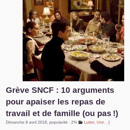
S’organiser
Comprendre...
Vie du site
Grève
SNCF
: 10 arguments
pour apaiser les repas de
travail et de famille (ou pas
!)
Dimanche 8 avril 2018
,
popularité : 2%
Lutter, Unir...
|