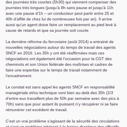
des journées très courtes (5h30) qui viennent compenser des
journées très longues (jusqu’à 8h sans pause et jusqu’à 11h
avec une pause d’1h – un conducteur peut partir entre 25 et
40h d’affilé de chez lui de nombreuses fois par an). Il arrive
aussi qu’un agent doive faire un remplacement au pied levé à
cause de retards et que sa journée soit courte.
La dernière réforme du ferroviaire (août 2014) a entrainé de
nouvelles négociations autour du temps de travail des agents
SNCF
en 2016. Les 35h y ont été réaffirmées mais ces
négociations ont également été l’occasion pour la
CGT
des
cheminots et son Union fédérale des maîtrises et cadres de
faire une expertise sur le temps de travail notamment de
l’encadrement.
Le constat est sans appel les agents
SNCF
en responsabilité
managériale et/ou technique vont bien au-delà des 35h (2/3
d’entre-eux travaillent plus de 50h par semaine avec des pics à
70h) sans que pour autant ils puissent n’y récupérer ni se faire
rémunérer cet excédent de travail.
C’est un vrai problème s’agissant de la sécurité des circulations
et c’est un problème inhérent à la baisse drastique des effectifs