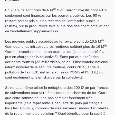
ds
En 2018, ce sont près de 6 M
€ qui seront investis dont 40
%
seulement sont financés par les pouvoirs publics. Les 60
%
restant seront pris sur les recettes de l’entreprise publique
(billets), sur la productivité faite sur le dos des cheminots, et par
de l’endettement supplémentaire.
ds
Les moyens publics accordés au ferroviaire sont de 10.5 M
ds
€/an quand les infrastructures routières coûtent plus de 16 M
€/an en investissement et en exploitation (la quasi-totalité étant
pris en charge par la collectivité). Sans parler du coût des
accidents routiers (33 milliards/an, selon l’Observatoire national
interministériel de la sécurité routière, coûts 2015) et de la
pollution de l’air (101 milliards/an, selon l’
OMS
et l’
OCDE
) qui
sont également pris en charge par la collectivité.
Spinetta a même utilisé la métaphore des 200 €/ an par français
de subventions pour faire fonctionner les chemins de fer. Outre
que cette somme peut ne pas sembler forcément très
importante (cela représente 1 baguette de pain par français
tous les 3 jours
!), combien de vies sauvées : moins d’accidents
de la route, moins de pollution
? Quel bénéfice pour la société