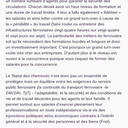
un nombre suffisant d’agents pour garantir la sécurité des
circulations. Chacun devait avoir un haut niveau de formation et
une durée de travail limitée. Il leur a fallu également «
fidéliser
»
les salariés et ainsi lutter contre un grand turn-over à cause de
la «
pénibilité
» du travail (faire rouler ou entretenir des
infrastructures ferroviaires vingt-quatre heures sur vingt-quatre
et sept jours sur sept). La particularité des métiers du ferroviaire
est qu’ils nécessitent des formations lourdes et longues et donc
un investissement important. C’est pourquoi un grand turn-over
coûte très cher aux entreprises. D’autant plus si le réseau est
ouvert à la concurrence puisque vous risquez de former des
salariés pour la concurrence.
Le Statut des cheminots n’est donc pas un ensemble de
privilèges mais un équilibre entre les exigences du service
public ferroviaire (la continuité du transport ferroviaire -le
24h/24h, 7j/7j – l’adaptabilité, et la sécurité) et des conditions de
vie et de travail décentes pour les agents et leur famille. Il
permet surtout aux salariés d’exercer pleinement leur
professionnalisme en toute indépendance vis-à-vis des
injonctions politiques et/ou économiques contraire à l’intérêt
général et à la sécurité des personnes et des biens (Fret).