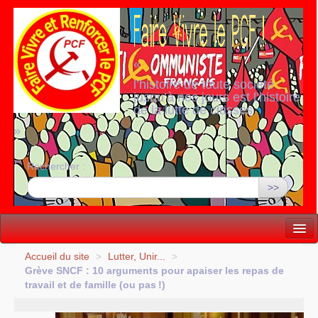
«
l’histoire de toute société
jusqu’à nos jours est l’histoire
de la lutte de classes
»
Rechercher :
>>
Vie politique
Accueil du site
>
Lutter, Unir...
>
Grève
SNCF
: 10 arguments pour apaiser les repas de
Lutter, Unir...
travail et de famille (ou pas
!)
Internationale