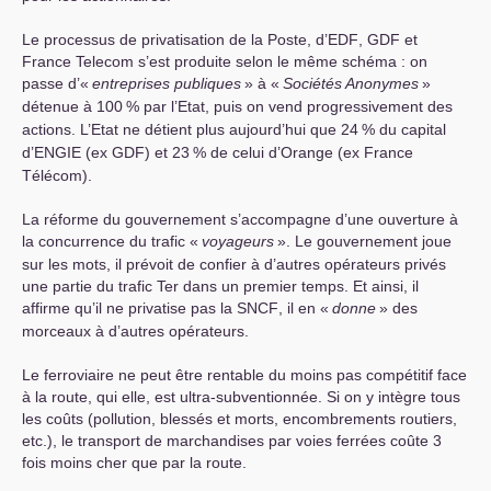
Le processus de privatisation de la Poste, d’
EDF
,
GDF
et
France Telecom s’est produite selon le même schéma : on
passe d’«
entreprises publiques
» à «
Sociétés Anonymes
»
détenue à 100
% par l’Etat, puis on vend progressivement des
actions. L’Etat ne détient plus aujourd’hui que 24
% du capital
d’
ENGIE
(ex
GDF
) et 23
% de celui d’Orange (ex France
Télécom).
La réforme du gouvernement s’accompagne d’une ouverture à
la concurrence du trafic «
voyageurs
». Le gouvernement joue
sur les mots, il prévoit de confier à d’autres opérateurs privés
une partie du trafic Ter dans un premier temps. Et ainsi, il
affirme qu’il ne privatise pas la
SNCF
, il en «
donne
» des
morceaux à d’autres opérateurs.
Le ferroviaire ne peut être rentable du moins pas compétitif face
à la route, qui elle, est ultra-subventionnée. Si on y intègre tous
les coûts (pollution, blessés et morts, encombrements routiers,
etc.), le transport de marchandises par voies ferrées coûte 3
fois moins cher que par la route.