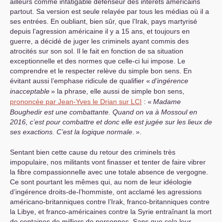
ailleurs comme infatigable défenseur des intérêts américains
partout. Sa version est seule relayée par tous les médias où il a
ses entrées. En oubliant, bien sûr, que l’Irak, pays martyrisé
depuis l’agression américaine il y a 15 ans, et toujours en
guerre, a décidé de juger les criminels ayant commis des
atrocités sur son sol. Il le fait en fonction de sa situation
exceptionnelle et des normes que celle-ci lui impose. Le
comprendre et le respecter relève du simple bon sens. En
évitant aussi l’emphase ridicule de qualifier «
d’ingérence
inacceptable
» la phrase, elle aussi de simple bon sens,
prononcée par Jean-Yves le Drian sur
LCI
: «
Madame
Boughedir est une combattante. Quand on va à Mossoul en
2016, c’est pour combattre et donc elle est jugée sur les lieux de
ses exactions. C’est la logique normale
.
».
Sentant bien cette cause du retour des criminels très
impopulaire, nos militants vont finasser et tenter de faire vibrer
la fibre compassionnelle avec une totale absence de vergogne.
Ce sont pourtant les mêmes qui, au nom de leur idéologie
d’ingérence droits-de-l’hommiste, ont acclamé les agressions
américano-britanniques contre l’Irak, franco-britanniques contre
la Libye, et franco-américaines contre la Syrie entraînant la mort
de centaines de milliers de personnes. Sans que cela leur