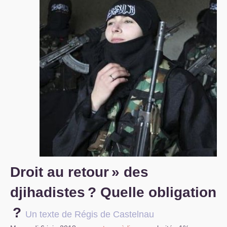
S’organiser
Comprendre...
Vie du site
Droit au retour
» des
djihadistes
? Quelle obligation
?
Un texte de Régis de Castelnau