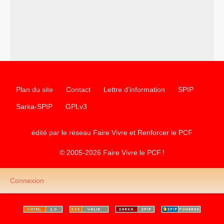
science sociale de notre temps
–
un appel
proposé aux partis communistes et ouvrier
d’Europe
–
les
cinq chantiers pour contribuer au débat sur le projet
communiste
Plan du site
Contact
Lettre d'information
SPIP
Sarka-SPIP
GPLv3
édité par le réseau Faire Vivre et Renforcer le
PCF
© 2005-2026 Faire Vivre le
PCF
!
Connexion