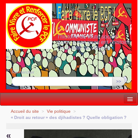
«
l’histoire de toute société
jusqu’à nos jours est l’histoire
de la lutte de classes
»
Rechercher :
>>
Vie politique
Accueil du site
>
Vie politique
>
«
Droit au retour
» des djihadistes
? Quelle obligation
?
Lutter, Unir...
«
Internationale