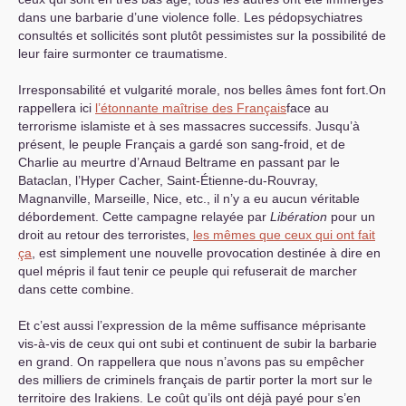
dans une barbarie d’une violence folle. Les pédopsychiatres
consultés et sollicités sont plutôt pessimistes sur la possibilité de
leur faire surmonter ce traumatisme.
Irresponsabilité et vulgarité morale, nos belles âmes font fort.On
rappellera ici
l’étonnante maîtrise des Français
face au
terrorisme islamiste et à ses massacres successifs. Jusqu’à
présent, le peuple Français a gardé son sang-froid, et de
Charlie au meurtre d’Arnaud Beltrame en passant par le
Bataclan, l’Hyper Cacher, Saint-Étienne-du-Rouvray,
Magnanville, Marseille, Nice, etc., il n’y a eu aucun véritable
débordement. Cette campagne relayée par
Libération
pour un
droit au retour des terroristes,
les mêmes que ceux qui ont fait
ça
, est simplement une nouvelle provocation destinée à dire en
quel mépris il faut tenir ce peuple qui refuserait de marcher
dans cette combine.
Et c’est aussi l’expression de la même suffisance méprisante
vis-à-vis de ceux qui ont subi et continuent de subir la barbarie
en grand. On rappellera que nous n’avons pas su empêcher
des milliers de criminels français de partir porter la mort sur le
territoire des Irakiens. Le coût qu’ils ont déjà payé pour s’en