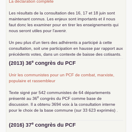
La déclaration complète
Les résultats de la consultation des 16, 17 et 18 juin sont
maintenant connus. Les enjeux sont importants et il nous
faut donc les examiner pour en tirer les enseignements qui
nous seront utiles pour l’avenir.
Un peu plus d’un tiers des adhérents a participé à cette
consultation, soit une participation en hausse par rapport aux
précédents votes, dans un contexte de baisse des cotisants.
... lire la suite
e
(2013) 36
congrès du
PCF
Unir les communistes pour un
PCF
de combat, marxiste,
populaire et rassembleur
Texte signé par 542 communistes de 64 départements
e
présenté au 36
congrès du
PCF
comme base de
discussion. Il a obtenu 3694 voix à la consultation interne
pour le choix de la base commune (sur 33 623 exprimés) .
e
(2016) 37
congrès du
PCF