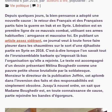
Mercredi 6 juin 2018
,
par
auteurs à lire
,
popularité : 1%
Vie politique
|
3
|
Depuis quelques jours, la bien-pensance a adopté une
nouvelle cause : le retour des Français et des Françaises
partis faire la guerre en Irak et en Syrie. Libération est en
première ligne de ce mauvais combat, utilisant ses armes
habituelles : arrogance et mauvaise foi. En publiant un
article assez sidérant
, ce journal veut à toute force faire
pleurer dans les chaumières sur le sort d’une djihadiste
partie en Syrie en 2016. C’est-à-dire lorsque l’on savait tout
de l’invraisemblable barbarie qu’imposait là-bas
l’organisation qu’elle a rejointe. Le texte est accompagné
d’un dessin présentant Mélina Boughedir comme une
pauvre petite chose brutalisée par la soldatesque.
Monsieur le directeur de la publication Joffrin, cet aplomb
dans l’inversion des faits et des responsabilités est
simplement obscène. Jusqu’à nouvel ordre, on sait que
Madame Boughedir est, en toute connaissance de cause,
partie rejoindre les bandes d’égorgeurs.