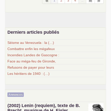
1
2
3
4
...
Derniers articles publiés
Séisme au Venezuela : la (…)
Combattre enfin les mégafeux
Incendies Landes de Gascogne :
Face au méga-feu de Gironde,
Refusons de payer pour leurs
Les héritiers de 1940 : (…)
Annonces
(2002) Lenin (requiem), texte de B.
Brecht, musique de H. Eisler