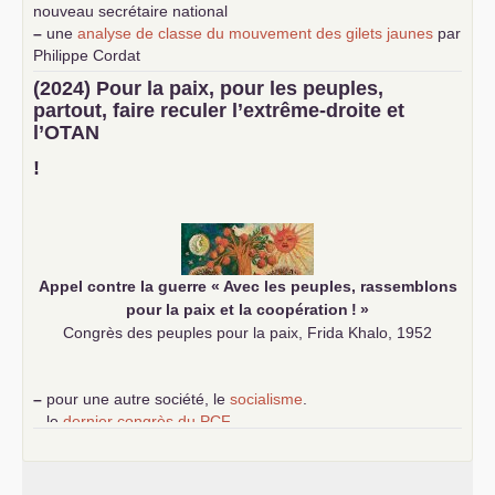
nouveau secrétaire national
–
une
analyse de classe du mouvement des gilets jaunes
par
Philippe Cordat
–
un texte de Jean-Claude Delaunay
le marxisme est la
(2024) Pour la paix, pour les peuples,
science sociale de notre temps
partout, faire reculer l’extrême-droite et
–
un appel
proposé aux partis communistes et ouvrier
l’
OTAN
d’Europe
–
demandez
le numéro 10 de la revue Unir les Communistes
!
–
les
cinq chantiers pour contribuer au débat sur le projet
communiste
Appel contre la guerre «
Avec les peuples, rassemblons
pour la paix et la coopération
!
»
Congrès des peuples pour la paix, Frida Khalo, 1952
–
pour une autre société, le
socialisme
.
–
le
dernier congrès du
PCF
e
–
contribution de jeunes communistes au 39
congrès :
Six
chantiers pour affirmer l’ambition révolutionnaire du
PCF
–
un texte de Jean-Claude Delaunay
le marxisme est la