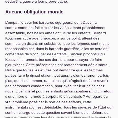
déclaré la guerre à leur propre patrie.
Aucune obligation morale
L’empathie pour les barbares égorgeurs, dont Daech a
complaisamment fait circuler les vidéos, étant probablement
assez faible, nos belles âmes ont utilisé les enfants. Bernard
Kouchner autre agent néocon, a sur ce point, atteint des
sommets en disant, en substance, que les femmes sont moins
responsables car, dans la barbarie guerrière, elles se seraient
contentées de s’occuper des enfants
! l’ancien proconsul du
Kosovo instrumentalise ces derniers pour essayer de faire
pleurnicher. Cette présentation est profondément déplaisante.
Outre que toutes les études ont démontré que les femmes
parties faire le djihad étaient tout aussi violentes, sinon parfois
plus, que les hommes, rappelons qu’il s’agirait de faire revenir
des personnes condamnées, pour exécuter leur peine chez
nous. Quel intérêt pour les enfants qu’on rapatrierait, d’un retour
d’une mère enfermée à perpétuité en centrale
? Au regard du
vrai problème posé par le sort de ces enfants, cette
instrumentalisation est détestable. Tous les services de l’État qui
sont en charge de cette question savent bien qu’en dehors de
ceux qui sont en très bas âge, tous les autres ont été immergés