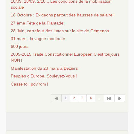
10/09, 18/09, 2/10... Les conditions de la mobilisation
sociale
18 Octobre : Exigeons partout des hausses de salaire
!
27 ème Fête de la Plantade
28 Juin, carrefour des luttes sur le site de Gémenos
31 mars : la vague montante
600 jours
2005-2015 Traité Constitutionnel Européen C’est toujours
NON
!
Manifestation du 23 mars à Béziers
Peuples d’Europe, Soulevez-Vous
!
Casse toi, pov’rom
!
1
2
3
4
...