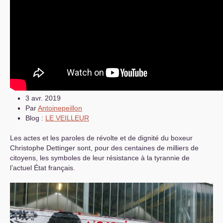
3 avr. 2019
Par
Antoinepeillon
Blog :
LE
VEILLEUR
Les actes et les paroles de révolte et de dignité du boxeur
Christophe Dettinger sont, pour des centaines de milliers de
citoyens, les symboles de leur résistance à la tyrannie de
l’actuel État français.