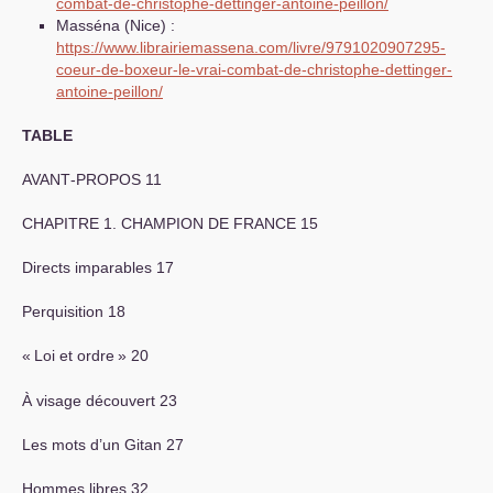
combat-de-christophe-dettinger-antoine-peillon/
Masséna (Nice) :
https://www.librairiemassena.com/livre/9791020907295-
coeur-de-boxeur-le-vrai-combat-de-christophe-dettinger-
antoine-peillon/
TABLE
AVANT
-
PROPOS
11
CHAPITRE
1.
CHAMPION
DE
FRANCE
15
Directs imparables 17
Perquisition 18
«
Loi et ordre
» 20
À visage découvert 23
Les mots d’un Gitan 27
Hommes libres 32