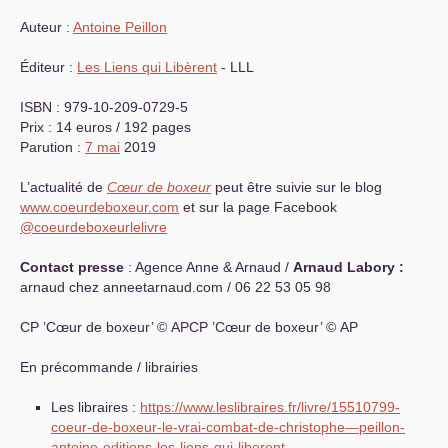
Auteur :
Antoine Peillon
Éditeur :
Les Liens qui Libèrent
-
LLL
ISBN
: 979-10-209-0729-5
Prix : 14 euros / 192 pages
Parution :
7 mai
2019
L’actualité de
Cœur de boxeur
peut être suivie sur le blog
www.coeurdeboxeur.com
et sur la page Facebook
@coeurdeboxeurlelivre
Contact presse
: Agence Anne & Arnaud /
Arnaud Labory :
arnaud
chez
anneetarnaud.com / 06 22 53 05 98
CP
’Cœur de boxeur’ ©
APCP
’Cœur de boxeur’ ©
AP
En précommande / librairies
Les libraires :
https://www.leslibraires.fr/livre/15510799-
coeur-de-boxeur-le-vrai-combat-de-christophe—peillon-
antoine-editions-les-liens-qui-liberent