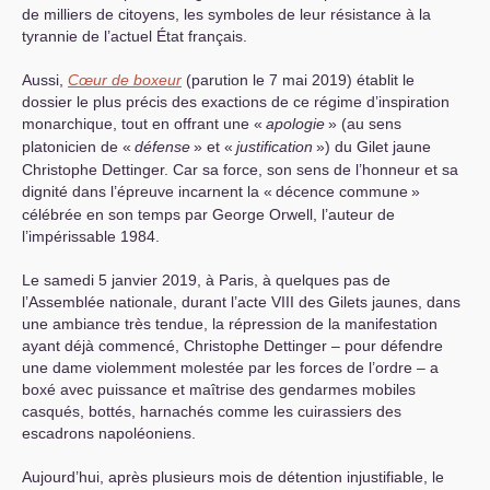
de milliers de citoyens, les symboles de leur résistance à la
tyrannie de l’actuel État français.
Aussi,
Cœur de boxeur
(parution le 7 mai 2019) établit le
dossier le plus précis des exactions de ce régime d’inspiration
monarchique, tout en offrant une «
apologie
» (au sens
platonicien de «
défense
» et «
justification
») du Gilet jaune
Christophe Dettinger. Car sa force, son sens de l’honneur et sa
dignité dans l’épreuve incarnent la «
décence commune
»
célébrée en son temps par George Orwell, l’auteur de
l’impérissable 1984.
Le samedi 5 janvier 2019, à Paris, à quelques pas de
l’Assemblée nationale, durant l’acte
VIII
des Gilets jaunes, dans
une ambiance très tendue, la répression de la manifestation
ayant déjà commencé, Christophe Dettinger – pour défendre
une dame violemment molestée par les forces de l’ordre – a
boxé avec puissance et maîtrise des gendarmes mobiles
casqués, bottés, harnachés comme les cuirassiers des
escadrons napoléoniens.
Aujourd’hui, après plusieurs mois de détention injustifiable, le