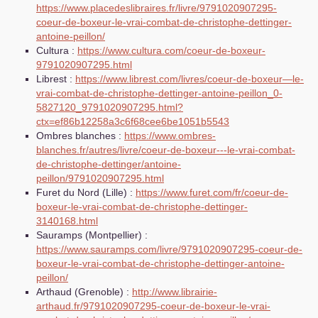
https://www.placedeslibraires.fr/livre/9791020907295-
coeur-de-boxeur-le-vrai-combat-de-christophe-dettinger-
antoine-peillon/
Cultura :
https://www.cultura.com/coeur-de-boxeur-
9791020907295.html
Librest :
https://www.librest.com/livres/coeur-de-boxeur—le-
vrai-combat-de-christophe-dettinger-antoine-peillon_0-
5827120_9791020907295.html?
ctx=ef86b12258a3c6f68cee6be1051b5543
Ombres blanches :
https://www.ombres-
blanches.fr/autres/livre/coeur-de-boxeur---le-vrai-combat-
de-christophe-dettinger/antoine-
peillon/9791020907295.html
Furet du Nord (Lille) :
https://www.furet.com/fr/coeur-de-
boxeur-le-vrai-combat-de-christophe-dettinger-
3140168.html
Sauramps (Montpellier) :
https://www.sauramps.com/livre/9791020907295-coeur-de-
boxeur-le-vrai-combat-de-christophe-dettinger-antoine-
peillon/
Arthaud (Grenoble) :
http://www.librairie-
arthaud.fr/9791020907295-coeur-de-boxeur-le-vrai-