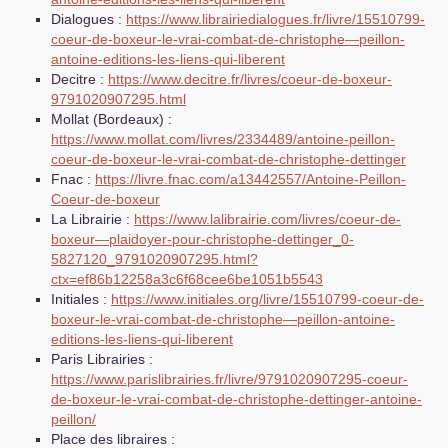
Dialogues :
https://www.librairiedialogues.fr/livre/15510799-
coeur-de-boxeur-le-vrai-combat-de-christophe—peillon-
antoine-editions-les-liens-qui-liberent
Decitre :
https://www.decitre.fr/livres/coeur-de-boxeur-
9791020907295.html
Mollat (Bordeaux) :
https://www.mollat.com/livres/2334489/antoine-peillon-
coeur-de-boxeur-le-vrai-combat-de-christophe-dettinger
Fnac :
https://livre.fnac.com/a13442557/Antoine-Peillon-
Coeur-de-boxeur
La Librairie :
https://www.lalibrairie.com/livres/coeur-de-
boxeur—plaidoyer-pour-christophe-dettinger_0-
5827120_9791020907295.html?
ctx=ef86b12258a3c6f68cee6be1051b5543
Initiales :
https://www.initiales.org/livre/15510799-coeur-de-
boxeur-le-vrai-combat-de-christophe—peillon-antoine-
editions-les-liens-qui-liberent
Paris Librairies :
https://www.parislibrairies.fr/livre/9791020907295-coeur-
de-boxeur-le-vrai-combat-de-christophe-dettinger-antoine-
peillon/
Place des libraires :