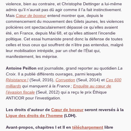
violence, bien au contraire, et Christophe Dettinger a lui-même
admis qu’il n’aurait pas dû agir comme il l’a fait instinctivement.
Mais
Cœur de boxeur
entend montrer que, depuis le
commencement du mouvement des Gilets jaunes, les violences
policières ont spectaculairement dépassé ce qu’elles avaient
été, en France, depuis Mai 68, et qu’elles attisent l’incendie
politique. Cet essai humaniste prend donc la défense de toutes
celles et tous ceux qui souffrent de n’être pas entendus, malgré
leur mobilisation intrépide, par un chef de l’État qui,
manifestement, les méprise.
Antoine Peillon
est journaliste, grand reporter au quotidien
La
Croix
. Il a publié différents ouvrages, parmi lesquels
Résistance
!
(Seuil, 2016),
Corruption
(Seuil, 2014) et
Ces 600
milliards
qui manquent à la France
;
Enquête au cœur de
l’évasion fiscale
(Seuil, 2012) qui a reçu le prix Éthique
ANTICOR
pour l’investigation.
Les droits d’auteur de
Cœur de boxeur
seront reversés à la
Ligue des droits de l’homme
(
LDH
).
Avant-propos, chapitres I et
II
en
téléchargement
libre