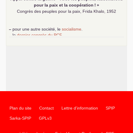
pour la paix et la coopération
!
»
Congrès des peuples pour la paix, Frida Khalo, 1952
–
pour une autre société, le
socialisme
.
–
le
dernier congrès du
PCF
e
–
contribution de jeunes communistes au 39
congrès :
Six
chantiers pour affirmer l’ambition révolutionnaire du
PCF
–
un texte de Jean-Claude Delaunay
le marxisme est la
science sociale de notre temps
–
un appel
proposé aux partis communistes et ouvrier
d’Europe
–
les
cinq chantiers pour contribuer au débat sur le projet
communiste
Plan du site
Contact
Lettre d'information
SPIP
Sarka-SPIP
GPLv3