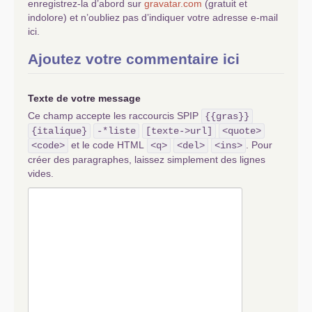
enregistrez-la d’abord sur
gravatar.com
(gratuit et
indolore) et n’oubliez pas d’indiquer votre adresse e-mail
ici.
Ajoutez votre commentaire ici
Texte de votre message
Ce champ accepte les raccourcis SPIP
{{gras}}
{italique}
-*liste
[texte->url]
<quote>
et le code HTML
. Pour
<code>
<q>
<del>
<ins>
créer des paragraphes, laissez simplement des lignes
vides.