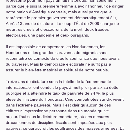
représente pour mon pays un fait historique, non seulement
parce que je suis la première femme à avoir l’honneur de diriger
notre nation d’Amérique centrale, mais aussi parce que je
représente le premier gouvernement démocratiquement élu,
Après 13 ans de dictature : Le coup d’État de 2009 chargé de
meurtres cruels et d’escadrons de la mort, deux fraudes
électorales, une pandémie et deux ouragans.
Il est impossible de comprendre les Honduriennes, les
Honduriens et les grandes caravanes de migrants sans
reconnaître ce contexte de cruelle souffrance que nous avons
dû traverser. Mais la démocratie électorale ne suffit pas à
assurer le bien-être matériel et spirituel de notre peuple.
Treize ans de dictature sous la tutelle de la "communauté
internationale" ont conduit le pays à multiplier par six sa dette
publique et à atteindre le taux de pauvreté de 74
%, le plus
élevé de l’histoire du Honduras. Cinq compatriotes sur dix vivent
dans l’extrême pauvreté. Mais il est clair qu’aucun de ces
chiffres n’impressionne personne dans un monde qui vit
aujourd’hui sous la dictature monétaire, où des mesures
draconiennes de discipline fiscale sont imposées aux plus
pauvres, ce qui accroît les souffrances des masses arriérées, Et