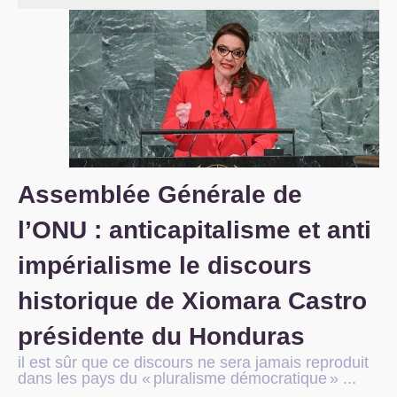
S’organiser
Comprendre...
Vie du site
Assemblée Générale de
l’
ONU
: anticapitalisme et anti
impérialisme le discours
historique de Xiomara Castro
présidente du Honduras
il est sûr que ce discours ne sera jamais reproduit
dans les pays du «
pluralisme démocratique
» ...