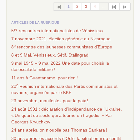
1
2
3
4
...
ARTICLES DE LA RUBRIQUE
es
5
rencontres internationalistes de Vénissieux
7 novembre 2021, élection générale au Nicaragua
e
8
rencontre des jeunesses communistes d’Europe
8 et 9 Mai, Vénissieux, Sétif, Stalingrad
9 mai 1945 – 9 mai 2022 Une date pour choisir la
désescalade militaire
!
11 ans à Guantanamo, pour rien
!
e
20
Réunion internationale des Partis communistes et
ouvriers, organisée par le
KKE
23 novembre, manifestez pour la paix
!
24 août 1991 : déclaration d’indépendance de l’Ukraine.
«
Un quart de siècle qui a tourné en tragédie.
» Par
Georges Kryuchkov
24 ans après, on n’oublie pas Thomas Sankara
!
30 ans après les accords d’Oslo, la situation «
du conflit