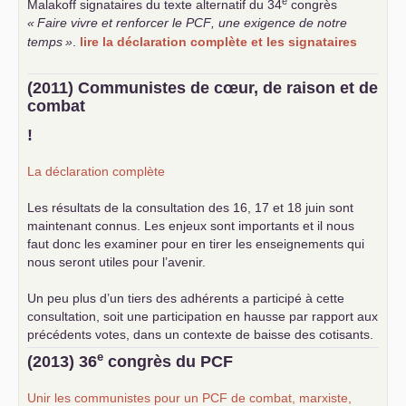
e
Malakoff signataires du texte alternatif du 34
congrès
«
Faire vivre et renforcer le
PCF
, une exigence de notre
temps
»
.
lire la déclaration complète et les signataires
(2011) Communistes de cœur, de raison et de
combat
!
La déclaration complète
Les résultats de la consultation des 16, 17 et 18 juin sont
maintenant connus. Les enjeux sont importants et il nous
faut donc les examiner pour en tirer les enseignements qui
nous seront utiles pour l’avenir.
Un peu plus d’un tiers des adhérents a participé à cette
consultation, soit une participation en hausse par rapport aux
précédents votes, dans un contexte de baisse des cotisants.
... lire la suite
e
(2013) 36
congrès du
PCF
Unir les communistes pour un
PCF
de combat, marxiste,