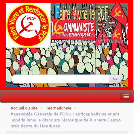
«
l’histoire de toute société
jusqu’à nos jours est l’histoire
de la lutte de classes
»
Rechercher :
>>
Vie politique
Accueil du site
>
Internationale
>
Assemblée Générale de l’
ONU
: anticapitalisme et anti
Lutter, Unir...
impérialisme le discours historique de Xiomara Castro
présidente du Honduras
Internationale