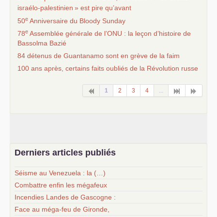
israélo-palestinien
» est pire qu’avant
e
50
Anniversaire du Bloody Sunday
e
78
Assemblée générale de l’
ONU
: la leçon d’histoire de
Bassolma Bazié
84 détenus de Guantanamo sont en grève de la faim
100 ans après, certains faits oubliés de la Révolution russe
1
2
3
4
...
Derniers articles publiés
Séisme au Venezuela : la (…)
Combattre enfin les mégafeux
Incendies Landes de Gascogne :
Face au méga-feu de Gironde,