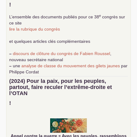
!
e
L’ensemble des documents publiés pour ce 38
congrès sur
ce site
lire la rubrique du congrès
et quelques articles clés complémentaires
–
discours de clôture du congrès de Fabien Roussel
,
nouveau secrétaire national
–
une
analyse de classe du mouvement des gilets jaunes
par
Philippe Cordat
–
un texte de Jean-Claude Delaunay
le marxisme est la
(2024) Pour la paix, pour les peuples,
science sociale de notre temps
partout, faire reculer l’extrême-droite et
–
un appel
proposé aux partis communistes et ouvrier
l’
OTAN
d’Europe
–
demandez
le numéro 10 de la revue Unir les Communistes
!
–
les
cinq chantiers pour contribuer au débat sur le projet
communiste
Appel contre la guerre «
Avec les peuples, rassemblons