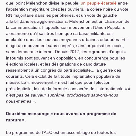
quel point Mélenchon divise le peuple,
un peuple écartelé
entre
l’abstention majoritaire chez les ouvriers, la colère noire du vote
RN
majoritaire dans les périphéries, et un vote de gauche
affaibli dans les agglomérations. Mélenchon est un champion de
la communication. Il appelle son mouvement l’Union Populaire
alors même qu’il sait très bien que sa base militante est
implantée dans les couches moyennes urbaines éduquées. Et il
dirige un mouvement sans congrès, sans organisation locale,
sans démocratie interne. Depuis 2017, les «
groupes d’appui
»
insoumis sont souvent en opposition, en concurrence pour les
élections locales, et les désignations de candidature
ressemblent à un congrès du parti socialiste... la guerre des
courants. Cela exclut de fait toute implantation populaire de
masse. Le «
mouvement
» n’est fait que pour l’élection
présidentielle, loin de la formule consacrée de l’internationale
«
il
n’est pas de sauveur suprême, producteurs sauvons-nous
nous-mêmes
»
.
Deuxième mensonge «
nous avons un programme de
rupture
».
Le programme de l’
AEC
est un assemblage de toutes les