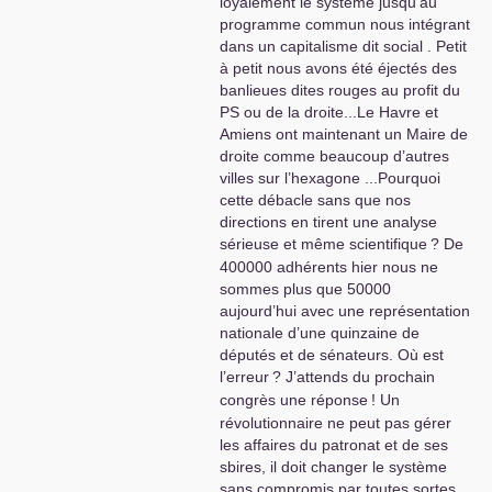
portera beaucoup mieux
loyalement le système jusqu’au
§§§§§§§§§§§§§
programme commun nous intégrant
dans un capitalisme dit social . Petit
à petit nous avons été éjectés des
banlieues dites rouges au profit du
PS
ou de la droite...Le Havre et
Amiens ont maintenant un Maire de
droite comme beaucoup d’autres
villes sur l’hexagone ...Pourquoi
cette débacle sans que nos
directions en tirent une analyse
sérieuse et même scientifique
? De
400000 adhérents hier nous ne
sommes plus que 50000
aujourd’hui avec une représentation
nationale d’une quinzaine de
députés et de sénateurs. Où est
l’erreur
? J’attends du prochain
congrès une réponse
! Un
révolutionnaire ne peut pas gérer
les affaires du patronat et de ses
sbires, il doit changer le système
sans compromis par toutes sortes