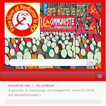
«
l’histoire de toute société
jusqu’à nos jours est l’histoire
de la lutte de classes
»
Rechercher :
>>
Vie politique
Accueil du site
>
Vie politique
>
A gauche, le mensonge est dangereux, seule la vérité
Lutter, Unir...
est révolutionnaire
!
Internationale