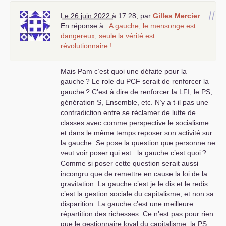
abouti aux guerres
#
napoléoniennes,à14-18,39-45,et à
Le 26 juin 2022 à 17:28
,
par
Gilles Mercier
e
toutes les guerres coloniales du 20
En réponse à :
A gauche, le mensonge est
e
et 21
siècle .Les hommes
dangereux, seule la vérité est
s’entretuent quand rien ne va
révolutionnaire
!
comme aujourd’hui , et les
marchands de morts font leur
Mais Pam c’est quoi une défaite pour la
beurre sur les cadavres sans rien
gauche
? Le role du
PCF
serait de renforcer la
régler des affaires de la planète. La
gauche
? C’est à dire de renforcer la
LFI
, le
PS
,
France est gouverné, avec l’accord
génération S, Ensemble, etc. N’y a t-il pas une
d’une minorité de français, par des
contradiction entre se réclamer de lutte de
incapables bourgeois qui ne voit
classes avec comme perspective le socialisme
que leur portefeuille et les plaisirs
et dans le même temps reposer son activité sur
que ça procure dans la corruption ,
la gauche. Se pose la question que personne ne
les vices sexuels et la griserie du
veut voir poser qui est : la gauche c’est quoi
?
pouvoir sans pouvoir réel
Comme si poser cette question serait aussi
....Mélenchon ne peut être seul
incongru que de remettre en cause la loi de la
responsable de ce moment
gravitation. La gauche c’est je le dis et le redis
désastreux du pays, même s’il a
c’est la gestion sociale du capitalisme, et non sa
participé à l’aventure
disparition. La gauche c’est une meilleure
Mitterrandienne qui a laissé faire
répartition des richesses. Ce n’est pas pour rien
les capitalistes français détruire le
que le gestionnaire loyal du capitalisme, la
PS
,
pays alors que De Gaulle,malgré