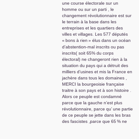
une course électorale sur un
homme ou sur un parti , le
changement révolutionnaire est sur
le terrain à la base dans les
entreprises et les quartiers des
villes et villages. Les 577 députés
«
bons à rien
» élus dans un océan
d’abstention-mal inscrits ou pas
inscrits( soit 65% du corps
électoral) ne changeront rien à la
situation du pays qui a détruit des
milliers d’usines et mis la France en
jachère dans tous les domaines ,
MERCI
la bourgeoisie française
traitre à son pays et à son histoire .
Alors ce peuple est condamné
parce que la gauche n’est plus
révolutionnaire, parce qu’ une partie
de ce peuple se jette dans les bras
des fascistes ,parce que 65
% ne
s’intéresse plus à la vie du pays
?
C’est la loi de toute crise qui a