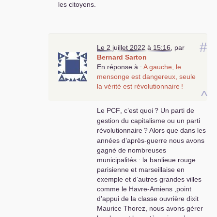
font pas peur . Ils sont la chienlit de
les citoyens.
la bourgeoisie décadente et il faut
s’en débarrasser le plus vite
possible sans aucun compromis , et
c’est possible très bientôt car nous
#
Le 2 juillet 2022 à 15:16
,
par
avons un peuple dans sa masse
Bernard Sarton
très en colère et sûrement prêt à
En réponse à :
A gauche, le
e
e
tout comme en 1789 . 5
ou 6
mensonge est dangereux, seule
république , c’est toujours une
la vérité est révolutionnaire
!
république bourgeoise
! Une
^
démocratie populaire où les
Le
PCF
, c’est quoi
? Un parti de
salariés commandent en recréant
gestion du capitalisme ou un parti
des usines où les ouvriers
révolutionnaire
? Alors que dans les
créateurs de richesses sont les
maitres ça c’est une république de
années d’après-guerre nous avons
producteurs de biens matériels et
gagné de nombreuses
culturels, ça c’est l’avenir de la
municipalités : la banlieue rouge
France et de :la planète ... .A bon
parisienne et marseillaise en
entendeur salut ,poing levé dans la
exemple et d’autres grandes villes
bonne direction ...Bourgeois je vous
comme le Havre-Amiens ,point
hais et vous le méritez,
d’appui de la classe ouvrière dixit
disparaissez de la planète on s’en
Maurice Thorez, nous avons gérer