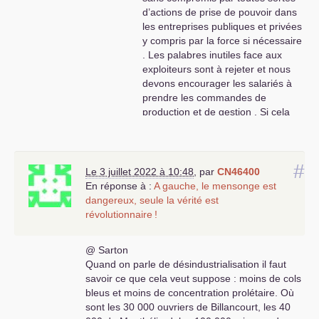
d’actions de prise de pouvoir dans
les entreprises publiques et privées
y compris par la force si nécessaire
. Les palabres inutiles face aux
exploiteurs sont à rejeter et nous
devons encourager les salariés à
prendre les commandes de
production et de gestion . Si cela
avait été fait dans les années 60 et
70 nous n’aurions pas des milliers
d’usines fermées et une classe
#
ouvrière en déroute avec un groupe
Le 3 juillet 2022 à 10:48
,
par
CN46400
fasciste à l’assemblée nationale qui
En réponse à :
A gauche, le mensonge est
prospère sur nos terres électorales
dangereux, seule la vérité est
anciennes . L’histoire est dure avec
révolutionnaire
!
nous parce que nous n’avons pas
eu les visionnaires stratégiques et
@ Sarton
idéologiques comme en Russie-
Quand on parle de désindustrialisation il faut
Chine-Vietnam-Cuba alors que la
savoir ce que cela veut suppose : moins de cols
France avait un socle très important
bleus et moins de concentration prolétaire. Où
de révolutionnaires depuis 1789 en
sont les 30 000 ouvriers de Billancourt, les 40
passant par la Commune de Paris