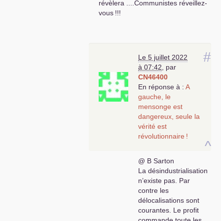
révèlera ....Communistes réveillez-
vous
!!!
#
Le 5 juillet 2022
à 07:42
,
par
CN46400
En réponse à :
A
gauche, le
mensonge est
dangereux, seule la
vérité est
révolutionnaire
!
^
@ B Sarton
La désindustrialisation
n’existe pas. Par
contre les
délocalisations sont
courantes. Le profit
commande toute les