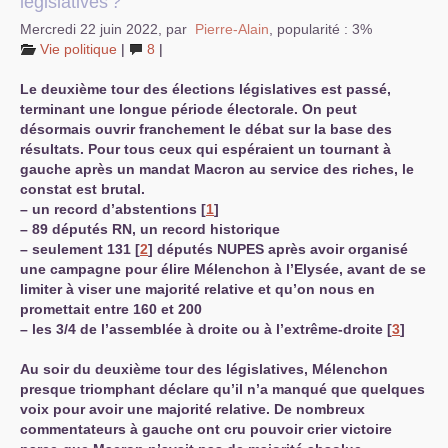
législatives
?
Mercredi 22 juin 2022
,
par
Pierre-Alain
,
popularité : 3%
Vie politique
|
8
|
Le deuxième tour des élections législatives est passé,
terminant une longue période électorale. On peut
désormais ouvrir franchement le débat sur la base des
résultats. Pour tous ceux qui espéraient un tournant à
gauche après un mandat Macron au service des riches, le
constat est brutal.
–
un record d’abstentions
[
1
]
–
89 députés
RN
, un record historique
–
seulement 131
[
2
]
députés
NUPES
après avoir organisé
une campagne pour élire Mélenchon à l’Elysée, avant de se
limiter à viser une majorité relative et qu’on nous en
promettait entre 160 et 200
–
les 3/4 de l’assemblée à droite ou à l’extrême-droite
[
3
]
Au soir du deuxième tour des législatives, Mélenchon
presque triomphant déclare qu’il n’a manqué que quelques
voix pour avoir une majorité relative. De nombreux
commentateurs à gauche ont cru pouvoir crier victoire