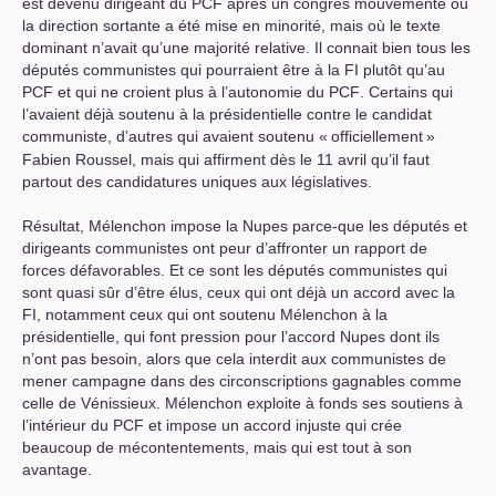
est devenu dirigeant du
PCF
après un congrès mouvementé où
la direction sortante a été mise en minorité, mais où le texte
dominant n’avait qu’une majorité relative. Il connait bien tous les
députés communistes qui pourraient être à la
FI
plutôt qu’au
PCF
et qui ne croient plus à l’autonomie du
PCF
. Certains qui
l’avaient déjà soutenu à la présidentielle contre le candidat
communiste, d’autres qui avaient soutenu «
officiellement
»
Fabien Roussel, mais qui affirment dès le 11 avril qu’il faut
partout des candidatures uniques aux législatives.
Résultat, Mélenchon impose la Nupes parce-que les députés et
dirigeants communistes ont peur d’affronter un rapport de
forces défavorables. Et ce sont les députés communistes qui
sont quasi sûr d’être élus, ceux qui ont déjà un accord avec la
FI
, notamment ceux qui ont soutenu Mélenchon à la
présidentielle, qui font pression pour l’accord Nupes dont ils
n’ont pas besoin, alors que cela interdit aux communistes de
mener campagne dans des circonscriptions gagnables comme
celle de Vénissieux. Mélenchon exploite à fonds ses soutiens à
l’intérieur du
PCF
et impose un accord injuste qui crée
beaucoup de mécontentements, mais qui est tout à son
avantage.