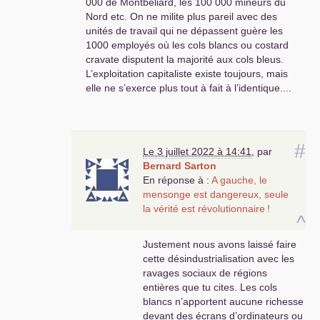
000 de Montbéliard, les 100 000 mineurs du
,le Front populaire et la résistance
Nord etc. On ne milite plus pareil avec des
...Par peur nous nous sommes
unités de travail qui ne dépassent guère les
«
couchés
» devant le capital et son
1000 employés où les cols blancs ou costard
patronat exploiteur. Et maintenant
cravate disputent la majorité aux cols bleus.
que faisons-nous
??? Nous
L’exploitation capitaliste existe toujours, mais
pleurons quelques miettes sociales
elle ne s’exerce plus tout à fait à l’identique....
sur le pouvoir d’achat , le logement
ou la retraite alors que le capital est
aux abois avec sa crise
interminable depuis surtout
#
2008...Mais ce peuple
Le 3 juillet 2022 à 14:41
,
par
abstentionniste attend quelque
Bernard Sarton
chose de fort sur le plan politique et
En réponse à :
A gauche, le
économique , le
PCF
doit retrouver
mensonge est dangereux, seule
son rôle dit «
révolutionnaire
» avec
la vérité est révolutionnaire
!
^
des dirigeants à la hauteur de ce
moment historique comme d’autres
Justement nous avons laissé faire
ailleurs ont réussi à le faire en
cette désindustrialisation avec les
1917-1949-1959-1968 et même
ravages sociaux de régions
aujourd’hui en Amérique latine et en
entières que tu cites. Les cols
Afrique ....La France a besoin d’une
blancs n’apportent aucune richesse
révolution et nous devons en être
devant des écrans d’ordinateurs ou