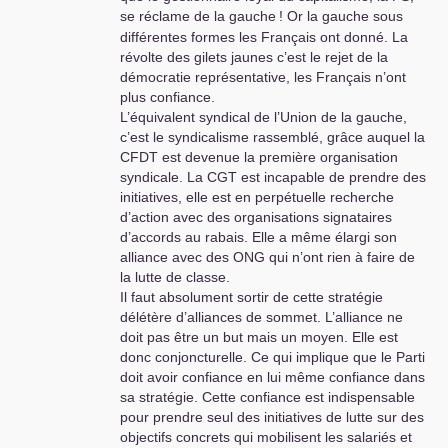
se réclame de la gauche
! Or la gauche sous
ses défauts aristocratiques, a
défendu une certaine idée de la
différentes formes les Français ont donné. La
France dans le monde.
révolte des gilets jaunes c’est le rejet de la
Le processus révolutionnaire est
démocratie représentative, les Français n’ont
absolument nécessaire aujourd’hui
plus confiance.
et les communistes doivent s’y
L’équivalent syndical de l’Union de la gauche,
préparer comme nos anciens dans
c’est le syndicalisme rassemblé, grâce auquel la
la résistance. La bourgeoisie
CFDT
est devenue la première organisation
française ,affaiblie
syndicale. La
CGT
est incapable de prendre des
économiquement par les
initiatives, elle est en perpétuelle recherche
bourgeoisies anglo-saxonne et
d’action avec des organisations signataires
asiatique, peut être battue par une
d’accords au rabais. Elle a même élargi son
révolte populaire massive (voyez
alliance avec des
ONG
qui n’ont rien à faire de
comme elle tremblait au moment
la lutte de classe.
des gilets jaunes) où les
Il faut absolument sortir de cette stratégie
révolutionnaires communistes et
délétère d’alliances de sommet. L’alliance ne
progressistes démontreront leur
doit pas être un but mais un moyen. Elle est
créativité et leurs capacités à
donc conjoncturelle. Ce qui implique que le Parti
régénérer le pays dans toutes ses
doit avoir confiance en lui même confiance dans
compétences productives et
sa stratégie. Cette confiance est indispensable
culturelles ...Macron et ses sbires ,
pour prendre seul des initiatives de lutte sur des
de même que les fascistes ne nous
objectifs concrets qui mobilisent les salariés et