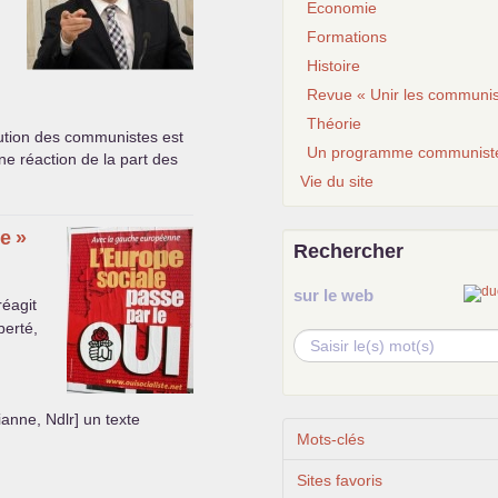
Economie
Formations
Histoire
Revue « Unir les communis
Théorie
ution des communistes est
Un programme communist
e réaction de la part des
Vie du site
pe
»
Rechercher
sur le web
réagit
berté,
ianne, Ndlr] un texte
Mots-clés
Sites favoris