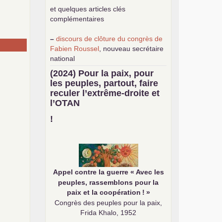
et quelques articles clés
complémentaires
–
discours de clôture du congrès de
Fabien Roussel
, nouveau secrétaire
national
–
une
analyse de classe du
(2024) Pour la paix, pour
mouvement des gilets jaunes
par
les peuples, partout, faire
Philippe Cordat
reculer l’extrême-droite et
–
un texte de Jean-Claude Delaunay
l’
OTAN
le marxisme est la science sociale de
notre temps
!
–
un appel
proposé aux partis
communistes et ouvrier d’Europe
–
demandez
le numéro 10 de la
revue Unir les Communistes
–
les
cinq chantiers pour contribuer
Appel contre la guerre «
Avec les
au débat sur le projet communiste
peuples, rassemblons pour la
paix et la coopération
!
»
Congrès des peuples pour la paix,
Frida Khalo, 1952