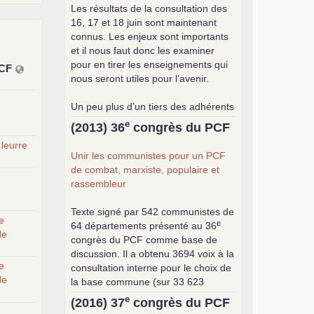
Les résultats de la consultation des
16, 17 et 18 juin sont maintenant
connus. Les enjeux sont importants
et il nous faut donc les examiner
pour en tirer les enseignements qui
CF
nous seront utiles pour l’avenir.
Un peu plus d’un tiers des adhérents
a participé à cette consultation, soit
e
(2013) 36
congrès du
PCF
une participation en hausse par
 leurre
rapport aux précédents votes, dans
Unir les communistes pour un
PCF
un contexte de baisse des cotisants.
de combat, marxiste, populaire et
... lire la suite
rassembleur
Texte signé par 542 communistes de
e
e
64 départements présenté au 36
de
congrès du
PCF
comme base de
discussion. Il a obtenu 3694 voix à la
e
consultation interne pour le choix de
de
la base commune (sur 33 623
exprimés) .
e
(2016) 37
congrès du
PCF