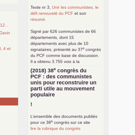
Texte nr 3,
Unir les communistes, le
défi renouvelé du
PCF
et son
résumé
.
12...
Signé par 626 communistes de 66
Gerin
départements, dont 15
départements avec plus de 10
, 4 et
e
signataires, présenté au 37
congrès
du
PCF
comme base de discussion.
Il a obtenu 3.755 voix à la
consultation interne pour le choix de
e
(2018) 38
congrès du
la base commune (sur 24.376
PCF
: des communistes
exprimés).
unis pour reconstruire un
parti utile au mouvement
populaire
!
L’ensemble des documents publiés
e
pour ce 38
congrès sur ce site
lire la rubrique du congrès