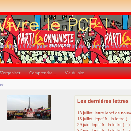
iété jusqu’à nos jours est l’histoire de la lutte de classes
S’organiser
Comprendre...
Vie du site
ne
Les dernières lettres
13 juillet, lettre lepcf de nou
13 juillet, lepcf.fr : la lettre (
29 juin, lepcf.fr : la lettre (…)
22 juin, lepcf.fr : la lettre (…)