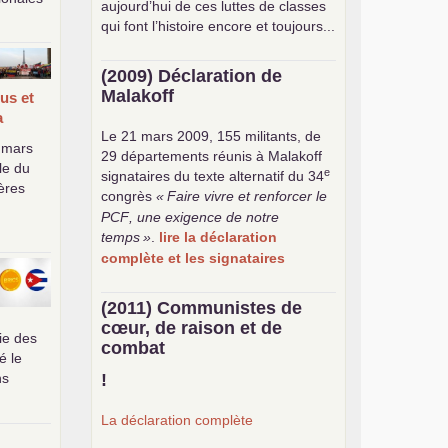
aujourd’hui de ces luttes de classes
qui font l’histoire encore et toujours...
(2009) Déclaration de
Malakoff
us et
a
Le 21 mars 2009, 155 militants, de
 mars
29 départements réunis à Malakoff
le du
e
signataires du texte alternatif du 34
ères
congrès
«
Faire vivre et renforcer le
PCF
, une exigence de notre
temps
»
.
lire la déclaration
complète et les signataires
(2011) Communistes de
cœur, de raison et de
ie des
combat
é le
ns
!
La déclaration complète