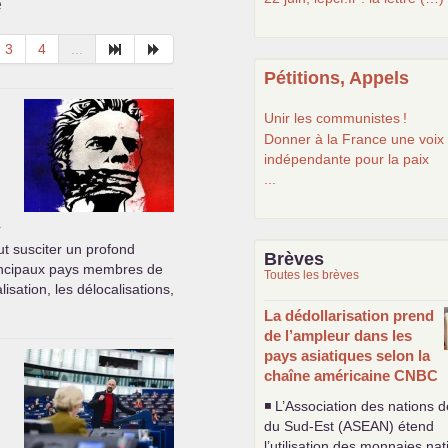
e
3
4
...
Pétitions, Appels
Unir les communistes
!
Donner à la France une voix
indépendante pour la paix
...
r
eut susciter un profond
Brèves
principaux pays membres de
Toutes les brèves
isation, les délocalisations,
La dédollarisation prend
de l’ampleur dans les
pays asiatiques selon la
chaîne américaine
CNBC
◾ L’Association des nations d
du Sud-Est (
ASEAN
) étend
l’utilisation des monnaies na