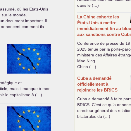
dans le (…)
 assumé, où les États-Unis
n sur le monde.
La Chine exhorte les
 un document important. Il
États-Unis à mettre
s annoncent comment ils
immédiatement fin au bloc
aux sanctions contre Cub
Conférence de presse du 19
2025 tenue par la porte-paro
ministère des Affaires étrang
Mao Ning
China (…)
Cuba a demandé
tratégique et
officiellement à
rticle, mais il manque à mon
rejoindre les
BRICS
ir le capitalisme à (…)
Cuba a demandé à faire part
BRICS
. C’est ce qu’a annonc
directeur général des relatio
bilatérales du (…)