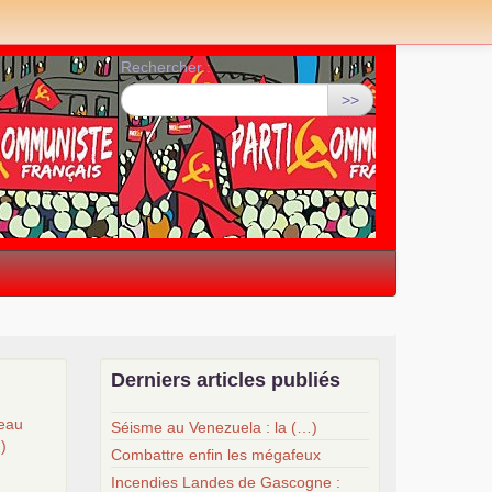
Rechercher :
>>
Derniers articles publiés
veau
Séisme au Venezuela : la (…)
…)
Combattre enfin les mégafeux
Incendies Landes de Gascogne :