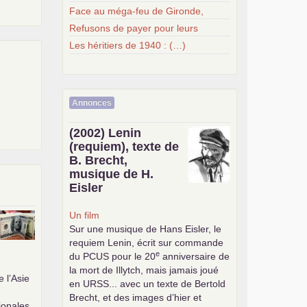
Face au méga-feu de Gironde,
Refusons de payer pour leurs
Les héritiers de 1940 : (…)
Annonces
(2002) Lenin
(requiem), texte de
B. Brecht,
musique de H.
Eisler
Un film
Sur une musique de Hans Eisler, le
requiem Lenin, écrit sur commande
e
du
PCUS
pour le 20
anniversaire de
la mort de Illytch, mais jamais joué
e l’Asie
en
URSS
... avec un texte de Bertold
Brecht, et des images d’hier et
tionales