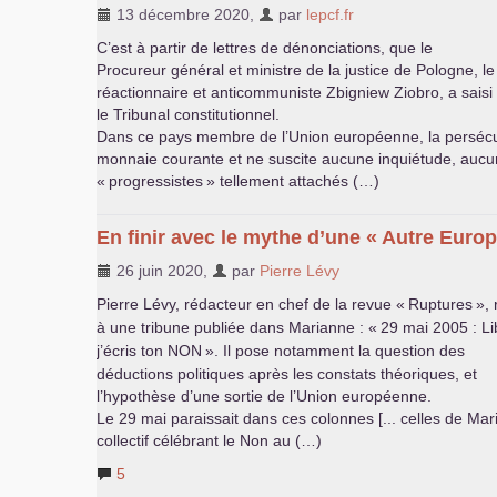
13 décembre 2020
,
par
lepcf.fr
C’est à partir de lettres de dénonciations, que le
Procureur général et ministre de la justice de Pologne, le
réactionnaire et anticommuniste Zbigniew Ziobro, a saisi
le Tribunal constitutionnel.
Dans ce pays membre de l’Union européenne, la perséc
monnaie courante et ne suscite aucune inquiétude, aucun
«
progressistes
» tellement attachés (…)
En finir avec le mythe d’une «
Autre Euro
26 juin 2020
,
par
Pierre Lévy
Pierre Lévy, rédacteur en chef de la revue «
Ruptures
», 
à une tribune publiée dans Marianne : «
29 mai 2005 : Li
j’écris ton
NON
». Il pose notamment la question des
déductions politiques après les constats théoriques, et
l’hypothèse d’une sortie de l’Union européenne.
Le 29 mai paraissait dans ces colonnes [... celles de Mar
collectif célébrant le Non au (…)
5