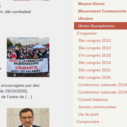
Moyen-Orient
e
Mouvement Communiste
t, elle combattait
Ukraine
Union Européenne
S’organiser
35e congrès 2010
36e congrès 2013
37e congrès 2016
38e congrès 2018
e
39e congrès 2022
40e congrès 2026
Conférence nationale 2014
èce encouragées par des
 du 26/10/2020).
Conférence nationale 2024
 de l’usine de (…)
Conseil National
Jeunes communistes
Vie du parti
Comprendre...