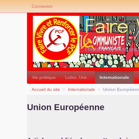
Connexion
«
l’histoire de toute soc
»
Vie politique
Lutter, Unir...
Internationale
Accueil du site
>
Internationale
>
Union Européen
Union Européenne