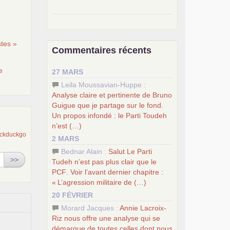
–
pour une autre société, le
socialisme
.
–
le
dernier congrès du
PCF
tes »
Commentaires récents
–
contribution de jeunes
e
communistes au 39
congrès :
Six
e
27 MARS
chantiers pour affirmer l’ambition
révolutionnaire du
PCF
Leila Moussavian-Huppe :
–
un texte de Jean-Claude Delaunay
Analyse claire et pertinente de Bruno
le marxisme est la science sociale de
Guigue que je partage sur le fond.
notre temps
Un propos infondé : le Parti Toudeh
–
un appel
proposé aux partis
n’est (…)
communistes et ouvrier d’Europe
2 MARS
–
les
cinq chantiers pour contribuer
Bednar Alain :
Salut Le Parti
au débat sur le projet communiste
>>
Tudeh n’est pas plus clair que le
PCF
. Voir l’avant dernier chapitre :
«
L’agression militaire de (…)
20 FÉVRIER
Morard Jacques :
Annie Lacroix-
Riz nous offre une analyse qui se
démarque de toutes celles dont nous