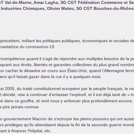
GT
Val-de-Marne, Amar Lagha,
SG
CGT
Fédération Commerce et Se
 Industries Chimiques, Olivier Mateu,
SG
CGT
Bouches-du-Rhône
récédent, mêlant les politiques publiques, économiques et sociales d
vastatrice du coronavirus-19.
incompétence quand il s’agit de répondre aux multiples besoins de la po
ttaquant aux droits, libertés et garanties collectives du plus grand nom
cacher le désastre en cours aux États-Unis, quand l’Allemagne ferme tr
s qu’il faisait gazer dans la rue il y a quelques mois.
mai 2005, du traité constitutionnel européen par le peuple français, le 
écidé, vise à continuer d’entasser l’explosif, et il est déjà taxé de «
h
é dans ce gouffre, et vont nous y enfoncer plus profondément encore, a
 pire jamais connue.
u gouvernement Macron de s’octroyer les pleins pouvoirs qui ont aussitôt
 privilèges qu’ils attendaient depuis la fin de la seconde guerre mond
nt à financer l’hôpital, etc.