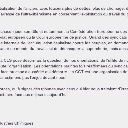
tialisation de l’ancien, avec toujours plus de dettes, plus de chômage, 
rrassé de l’ultra-libéralisme en conservant l’exploitation du travail du
où chacun joue son rôle et notamment la Confédération Européenne des 
tronat européen ou la Cour européenne de justice. Quand des syndicat
ne infernale de l’accumulation capitaliste contre les peuples, en deman
 sacré du monde du travail est de démasquer la supercherie, mais aussi
la
CES
pose désormais la question de nos orientations, de l’utilité de n
ute l’organisation. Les orientations maintes fois réaffirmées du syndic
ue face au choc d’austérité qui démarre. La
CGT
est une organisation de l
us-estimons pas l’enjeu devant nous.
orces, ou à signer des tribunes avec ceux qui hier nous traitaient d’ir
it faire face aux enjeux d’aujourd’hui.
dustries Chimiques