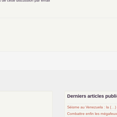
de cette discussion par email
Derniers articles publ
Séisme au Venezuela : la (…)
Combattre enfin les mégafeu