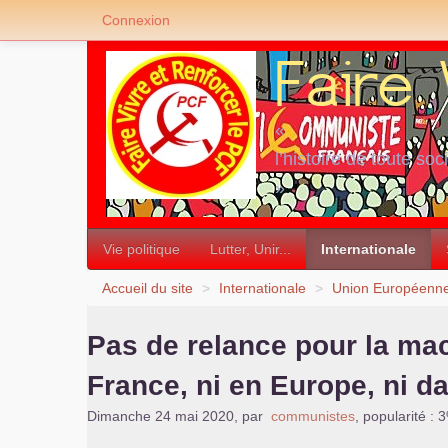
Connexion
«
l’histoire de toute soc
»
Vie politique
Lutter, Unir...
Internationale
Accueil du site
>
Internationale
>
Union Européenn
Pas de relance pour la mac
France, ni en Europe, ni d
Dimanche 24 mai 2020
,
par
communistes
,
popularité : 