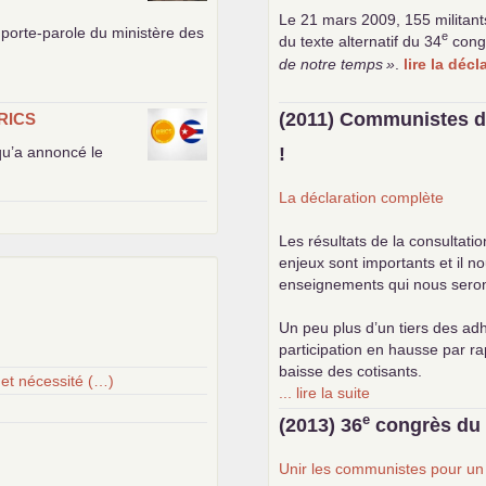
Le 21 mars 2009, 155 militant
porte-parole du ministère des
e
du texte alternatif du 34
cong
de notre temps
»
.
lire la déc
(2011) Communistes d
RICS
 qu’a annoncé le
!
La déclaration complète
Les résultats de la consultati
enjeux sont importants et il n
enseignements qui nous seront 
Un peu plus d’un tiers des adh
participation en hausse par r
baisse des cotisants.
 et nécessité (…)
... lire la suite
e
(2013) 36
congrès d
Unir les communistes pour u