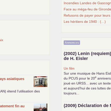
Incendies Landes de Gascogn
Face au méga-feu de Gironde
Refusons de payer pour leurs
Les héritiers de 1940 : (…)
ix
Annonces
(2002) Lenin (requiem)
de H. Eisler
Un film
Sur une musique de Hans Eisl
e
du
PCUS
pour le 20
anniversa
ays asiatiques
joué en
URSS
... avec un text
et aujourd’hui de ces luttes de
EAN
) étend l’utilisation des
toujours...
(2009) Déclaration de 
atement fin au