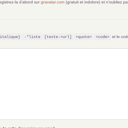
egistrez-la d’abord sur
gravatar.com
(gratuit et indolore) et n’oubliez pa
et le c
italique}
-*liste
[texte->url]
<quote>
<code>