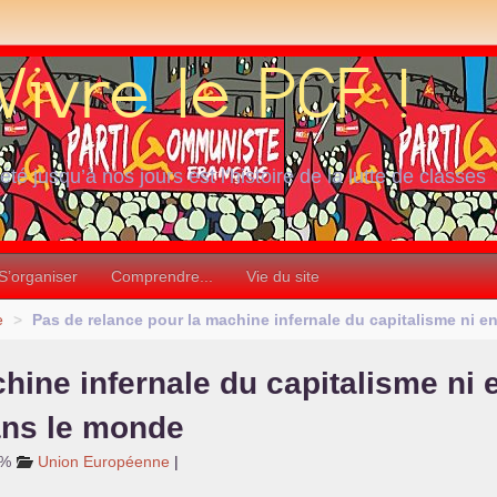
iété jusqu’à nos jours est l’histoire de la lutte de classes
S’organiser
Comprendre...
Vie du site
e
>
Pas de relance pour la machine infernale du capitalisme ni e
hine infernale du capitalisme ni 
ans le monde
3%
Union Européenne
|