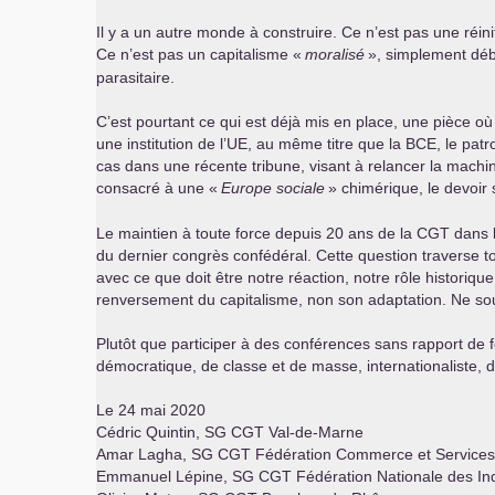
Il y a un autre monde à construire. Ce n’est pas une réini
Ce n’est pas un capitalisme «
moralisé
», simplement déba
parasitaire.
C’est pourtant ce qui est déjà mis en place, une pièce 
une institution de l’
UE
, au même titre que la
BCE
, le pa
cas dans une récente tribune, visant à relancer la machi
consacré à une «
Europe sociale
» chimérique, le devoir
Le maintien à toute force depuis 20 ans de la
CGT
dans 
du dernier congrès confédéral. Cette question traverse to
avec ce que doit être notre réaction, notre rôle historiq
renversement du capitalisme, non son adaptation. Ne so
Plutôt que participer à des conférences sans rapport de f
démocratique, de classe et de masse, internationaliste, do
Le 24 mai 2020
Cédric Quintin,
SG
CGT
Val-de-Marne
Amar Lagha,
SG
CGT
Fédération Commerce et Services
Emmanuel Lépine,
SG
CGT
Fédération Nationale des In