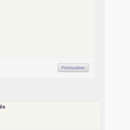
iés
x