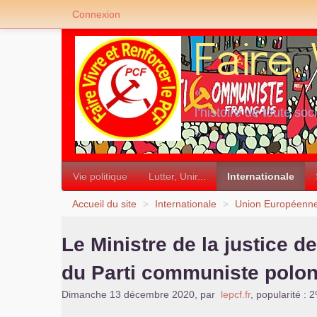
Connexion
«
l’histoire de toute soc
»
Vie politique
Lutter, Unir...
Internationale
Accueil du site
>
Internationale
>
Union Européenn
Le Ministre de la justice 
du Parti communiste polon
Dimanche 13 décembre 2020
,
par
lepcf.fr
,
popularité : 