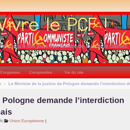
iété jusqu’à nos jours est l’histoire de la lutte de classes
S’organiser
Comprendre...
Vie du site
e
>
Le Ministre de la justice de Pologne demande l’interdiction 
de Pologne demande l’interdiction
ais
2%
Union Européenne
|