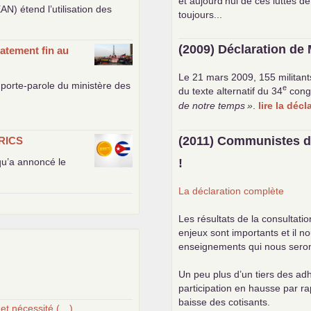
et aujourd’hui de ces luttes de
EAN
) étend l’utilisation des
toujours...
(2009) Déclaration de 
atement fin au
Le 21 mars 2009, 155 militant
porte-parole du ministère des
e
du texte alternatif du 34
cong
de notre temps
»
.
lire la déc
(2011) Communistes d
RICS
 qu’a annoncé le
!
La déclaration complète
Les résultats de la consultati
enjeux sont importants et il n
enseignements qui nous seront 
Un peu plus d’un tiers des adh
participation en hausse par r
baisse des cotisants.
 et nécessité (…)