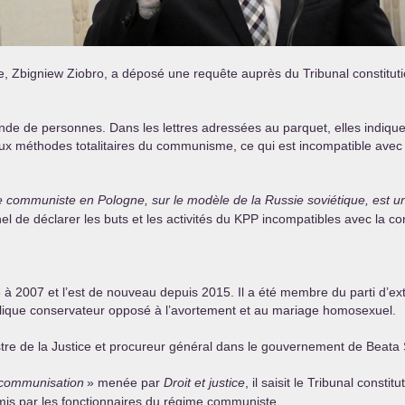
e, Zbigniew Ziobro, a déposé une requête auprès du Tribunal constitutio
e de personnes. Dans les lettres adressées au parquet, elles indiquen
x méthodes totalitaires du communisme, ce qui est incompatible avec la 
tème communiste en Pologne, sur le modèle de la Russie soviétique, est u
el de déclarer les buts et les activités du
KPP
incompatibles avec la con
 à 2007 et l’est de nouveau depuis 2015. Il a été membre du parti d’extr
tholique conservateur opposé à l’avortement et au mariage homosexuel.
e de la Justice et procureur général dans le gouvernement de Beata S
communisation
» menée par
Droit et justice
, il saisit le Tribunal const
mis par les fonctionnaires du régime communiste.