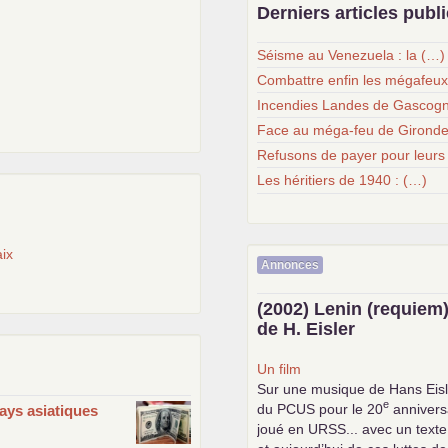
Derniers articles publ
Séisme au Venezuela : la (…)
Combattre enfin les mégafeu
Incendies Landes de Gascogn
Face au méga-feu de Gironde
Refusons de payer pour leurs
Les héritiers de 1940 : (…)
ix
Annonces
(2002) Lenin (requiem)
de H. Eisler
Un film
Sur une musique de Hans Eisl
e
du
PCUS
pour le 20
anniversa
ays asiatiques
joué en
URSS
... avec un text