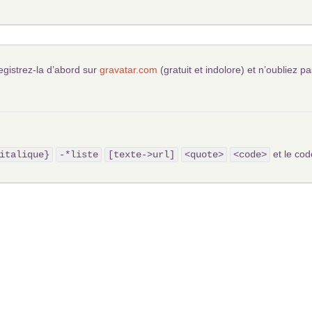
egistrez-la d’abord sur
gravatar.com
(gratuit et indolore) et n’oubliez pa
et le c
italique}
-*liste
[texte->url]
<quote>
<code>