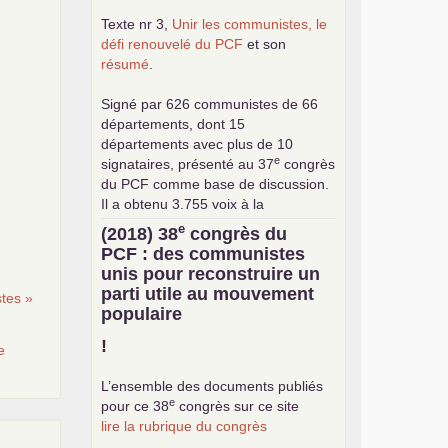
Texte nr 3,
Unir les communistes, le
défi renouvelé du
PCF
et son
résumé
.
Signé par 626 communistes de 66
départements, dont 15
départements avec plus de 10
e
signataires, présenté au 37
congrès
du
PCF
comme base de discussion.
Il a obtenu 3.755 voix à la
consultation interne pour le choix de
e
(2018) 38
congrès du
la base commune (sur 24.376
PCF
: des communistes
exprimés).
unis pour reconstruire un
parti utile au mouvement
tes »
populaire
!
e
L’ensemble des documents publiés
e
pour ce 38
congrès sur ce site
lire la rubrique du congrès