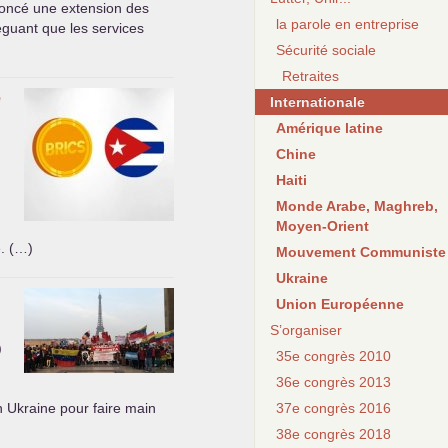
oncé une extension des
la parole en entreprise
léguant que les services
Sécurité sociale
Retraites
e
Internationale
Amérique latine
Chine
Haiti
Monde Arabe, Maghreb,
Moyen-Orient
e. (…)
Mouvement Communiste
Ukraine
Union Européenne
S’organiser
)
35e congrès 2010
36e congrès 2013
n Ukraine pour faire main
37e congrès 2016
38e congrès 2018