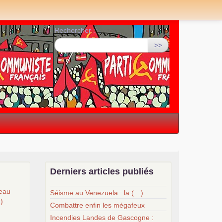
Rechercher :
>>
Derniers articles publiés
veau
Séisme au Venezuela : la (…)
…)
Combattre enfin les mégafeux
Incendies Landes de Gascogne :