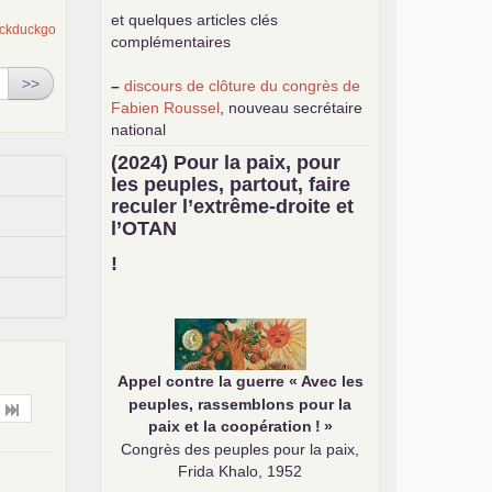
et quelques articles clés
complémentaires
>>
–
discours de clôture du congrès de
Fabien Roussel
, nouveau secrétaire
national
–
une
analyse de classe du
(2024) Pour la paix, pour
mouvement des gilets jaunes
par
les peuples, partout, faire
Philippe Cordat
reculer l’extrême-droite et
–
un texte de Jean-Claude Delaunay
l’
OTAN
le marxisme est la science sociale de
notre temps
!
–
un appel
proposé aux partis
communistes et ouvrier d’Europe
–
demandez
le numéro 10 de la
revue Unir les Communistes
–
les
cinq chantiers pour contribuer
Appel contre la guerre «
Avec les
au débat sur le projet communiste
peuples, rassemblons pour la
paix et la coopération
!
»
Congrès des peuples pour la paix,
Frida Khalo, 1952