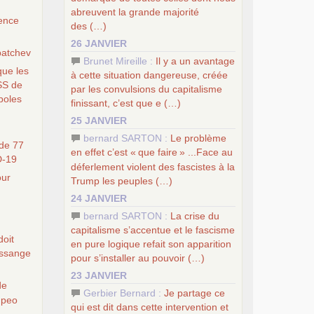
abreuvent la grande majorité
ience
des (…)
26 JANVIER
batchev
Brunet Mireille :
Il y a un avantage
que les
à cette situation dangereuse, créée
SS
de
par les convulsions du capitalisme
boles
finissant, c’est que e (…)
25 JANVIER
bernard SARTON :
Le problème
de 77
en effet c’est «
que faire
» ...Face au
D
-19
déferlement violent des fascistes à la
our
Trump les peuples (…)
24 JANVIER
bernard SARTON :
La crise du
capitalisme s’accentue et le fascisme
doit
en pure logique refait son apparition
 Assange
pour s’installer au pouvoir (…)
23 JANVIER
de
Gerbier Bernard :
Je partage ce
mpeo
qui est dit dans cette intervention et