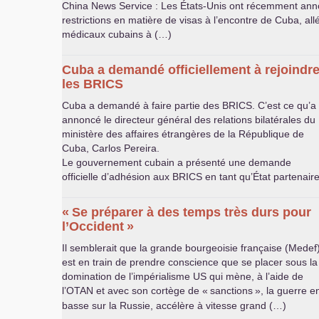
China News Service : Les États-Unis ont récemment ann
restrictions en matière de visas à l’encontre de Cuba, al
médicaux cubains à (…)
Cuba a demandé officiellement à rejoindr
les
BRICS
Cuba a demandé à faire partie des
BRICS
. C’est ce qu’a
annoncé le directeur général des relations bilatérales du
ministère des affaires étrangères de la République de
Cuba, Carlos Pereira.
Le gouvernement cubain a présenté une demande
officielle d’adhésion aux
BRICS
en tant qu’État partenair
«
Se préparer à des temps très durs pour
l’Occident
»
Il semblerait que la grande bourgeoisie française (Medef
est en train de prendre conscience que se placer sous la
domination de l’impérialisme
US
qui mène, à l’aide de
l’
OTAN
et avec son cortège de «
sanctions
», la guerre e
basse sur la Russie, accélère à vitesse grand (…)