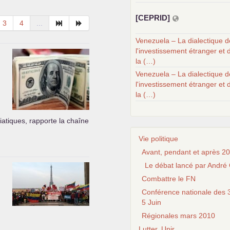
[
CEPRID
]
3
4
...
Venezuela – La dialectique d
l'investissement étranger et 
la (…)
Venezuela – La dialectique d
l'investissement étranger et 
la (…)
iatiques, rapporte la chaîne
Vie politique
Avant, pendant et après 20
Le débat lancé par André 
Combattre le FN
Conférence nationale des 3
5 Juin
Régionales mars 2010
Lutter, Unir...