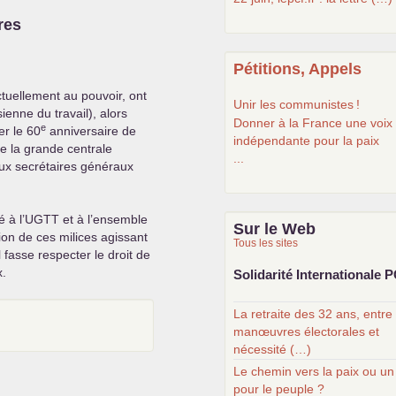
res
Pétitions, Appels
tuellement au pouvoir, ont
Unir les communistes
!
ienne du travail), alors
Donner à la France une voix
e
r le 60
anniversaire de
indépendante pour la paix
de la grande centrale
...
eux secrétaires généraux
 à l’
UGTT
et à l’ensemble
Sur le Web
ion de ces milices agissant
Tous les sites
 fasse respecter le droit de
x.
Solidarité Internationale
P
La retraite des 32 ans, entre
manœuvres électorales et
nécessité (…)
Le chemin vers la paix ou un
pour le peuple ?