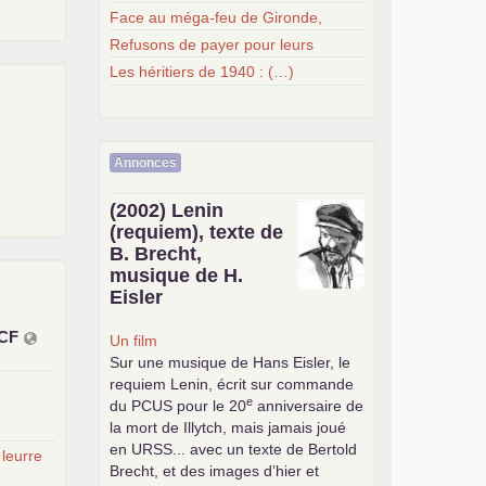
Face au méga-feu de Gironde,
Refusons de payer pour leurs
Les héritiers de 1940 : (…)
Annonces
(2002) Lenin
(requiem), texte de
B. Brecht,
musique de H.
Eisler
CF
Un film
Sur une musique de Hans Eisler, le
requiem Lenin, écrit sur commande
e
du
PCUS
pour le 20
anniversaire de
la mort de Illytch, mais jamais joué
en
URSS
... avec un texte de Bertold
 leurre
Brecht, et des images d’hier et