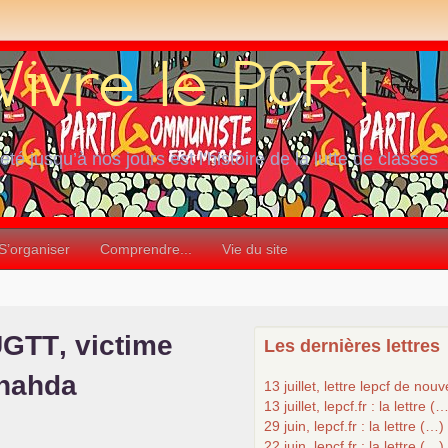
iété jusqu’à nos jours est l’histoire de la lutte de classes
S’organiser
Comprendre...
Vie du site
UGTT
, victime
Les dernières lettres
nnahda
13 juillet, lettre lepcf de nou
13 juillet, lepcf.fr : la lettre (
29 juin, lepcf.fr : la lettre (…)
22 juin, lepcf.fr : la lettre (…)