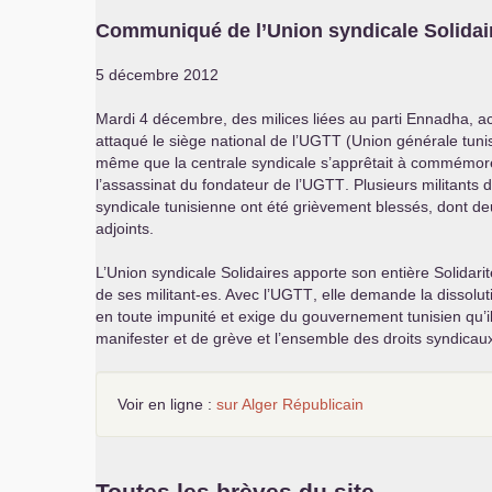
Communiqué de l’Union syndicale Solidai
5 décembre 2012
Mardi 4 décembre, des milices liées au parti Ennadha, ac
attaqué le siège national de l’
UGTT
(Union générale tunis
même que la centrale syndicale s’apprêtait à commémore
l’assassinat du fondateur de l’
UGTT
. Plusieurs militants 
syndicale tunisienne ont été grièvement blessés, dont d
adjoints.
L’Union syndicale Solidaires apporte son entière Solidarité
de ses militant-es. Avec l’
UGTT
, elle demande la dissolut
en toute impunité et exige du gouvernement tunisien qu’il
manifester et de grève et l’ensemble des droits syndicau
Voir en ligne :
sur Alger Républicain
Toutes les brèves du site