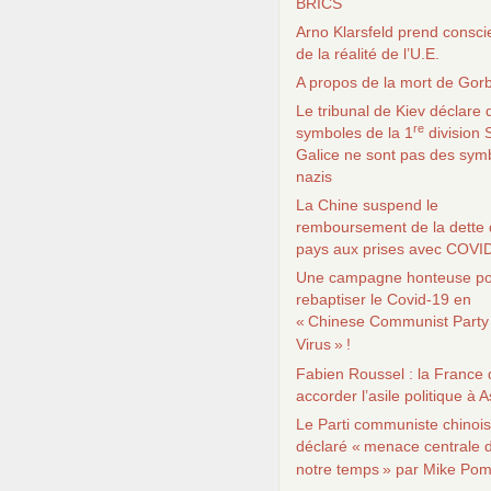
BRICS
Arno Klarsfeld prend consc
de la réalité de l’
U.E.
A propos de la mort de Gor
Le tribunal de Kiev déclare 
re
symboles de la 1
division
Galice ne sont pas des sym
nazis
La Chine suspend le
remboursement de la dette 
pays aux prises avec
COVI
Une campagne honteuse p
rebaptiser le Covid-19 en
«
Chinese Communist Party
Virus
»
!
Fabien Roussel : la France 
accorder l’asile politique à
Le Parti communiste chinois
déclaré «
menace centrale 
notre temps
» par Mike Po