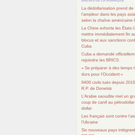
BRÈVES DE LA RUBRIQUE
La dédollarisation prend de
l’ampleur dans les pays asi
selon la chaîne américaine
La Chine exhorte les États-
mettre immédiatement fin a
blocus et aux sanctions con
Cuba
Cuba a demandé officiellem
rejoindre les
BRICS
«
Se préparer à des temps t
durs pour l’Occident
»
9400 civils tués depuis 201
R.P.
de Donetsk
L’Arabie saoudite met un g
coup de canif au pétrodollar
dollar
Les français sont contre l’ai
l’Ukraine
Six nouveaux pays intègrent