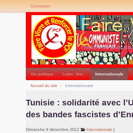
Connexion
«
l’histoire de toute soc
»
Vie politique
Lutter, Unir...
Internationale
Accueil du site
>
Internationale
Tunisie : solidarité avec l’
des bandes fascistes d’E
Dimanche 9 décembre 2012
Internationale
|