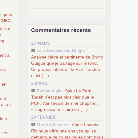
–
pour une autre société, le
atiques
socialisme
.
CNBC
–
le
dernier congrès du
PCF
Unis à
Commentaires récents
–
contribution de jeunes
u
e
communistes au 39
congrès :
Six
tre
27 MARS
chantiers pour affirmer l’ambition
révolutionnaire du
PCF
Leila Moussavian-Huppe :
ent à
–
un texte de Jean-Claude Delaunay
Analyse claire et pertinente de Bruno
le marxisme est la science sociale de
Guigue que je partage sur le fond.
notre temps
Un propos infondé : le Parti Toudeh
rès
–
un appel
proposé aux partis
n’est (…)
communistes et ouvrier d’Europe
2 MARS
5 en
–
les
cinq chantiers pour contribuer
Bednar Alain :
Salut Le Parti
au débat sur le projet communiste
Tudeh n’est pas plus clair que le
rand
PCF
. Voir l’avant dernier chapitre :
 et au
«
L’agression militaire de (…)
20 FÉVRIER
de à
Morard Jacques :
Annie Lacroix-
Riz nous offre une analyse qui se
 les
démarque de toutes celles dont nous