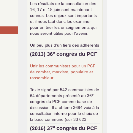
Les résultats de la consultation des
16, 17 et 18 juin sont maintenant
connus. Les enjeux sont importants
et il nous faut donc les examiner
pour en tirer les enseignements qui
nous seront utiles pour l’avenir.
Un peu plus d’un tiers des adhérents
a participé à cette consultation, soit
e
(2013) 36
congrès du
PCF
une participation en hausse par
rapport aux précédents votes, dans
Unir les communistes pour un
PCF
un contexte de baisse des cotisants.
de combat, marxiste, populaire et
... lire la suite
rassembleur
Texte signé par 542 communistes de
e
64 départements présenté au 36
congrès du
PCF
comme base de
discussion. Il a obtenu 3694 voix à la
consultation interne pour le choix de
la base commune (sur 33 623
exprimés) .
e
(2016) 37
congrès du
PCF