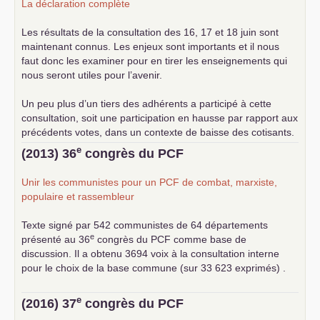
La déclaration complète
Les résultats de la consultation des 16, 17 et 18 juin sont
maintenant connus. Les enjeux sont importants et il nous
faut donc les examiner pour en tirer les enseignements qui
nous seront utiles pour l’avenir.
Un peu plus d’un tiers des adhérents a participé à cette
consultation, soit une participation en hausse par rapport aux
précédents votes, dans un contexte de baisse des cotisants.
... lire la suite
e
(2013) 36
congrès du
PCF
Unir les communistes pour un
PCF
de combat, marxiste,
populaire et rassembleur
Texte signé par 542 communistes de 64 départements
e
présenté au 36
congrès du
PCF
comme base de
discussion. Il a obtenu 3694 voix à la consultation interne
pour le choix de la base commune (sur 33 623 exprimés) .
e
(2016) 37
congrès du
PCF