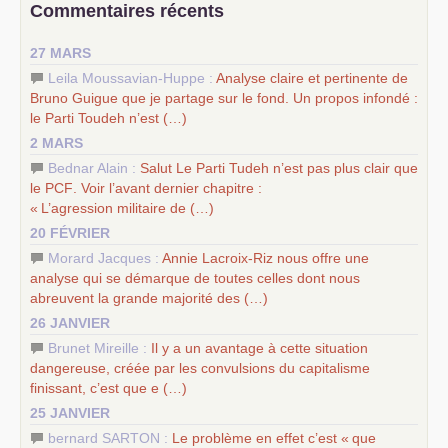
Commentaires récents
science sociale de notre temps
–
un appel
proposé aux partis communistes et ouvrier
27 MARS
d’Europe
–
les
cinq chantiers pour contribuer au débat sur le projet
Leila Moussavian-Huppe :
Analyse claire et pertinente de
communiste
Bruno Guigue que je partage sur le fond. Un propos infondé :
le Parti Toudeh n’est (…)
2 MARS
Bednar Alain :
Salut Le Parti Tudeh n’est pas plus clair que
le
PCF
. Voir l’avant dernier chapitre :
«
L’agression militaire de (…)
20 FÉVRIER
Morard Jacques :
Annie Lacroix-Riz nous offre une
analyse qui se démarque de toutes celles dont nous
abreuvent la grande majorité des (…)
26 JANVIER
Brunet Mireille :
Il y a un avantage à cette situation
dangereuse, créée par les convulsions du capitalisme
finissant, c’est que e (…)
25 JANVIER
bernard SARTON :
Le problème en effet c’est «
que