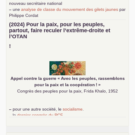
nouveau secrétaire national
–
une
analyse de classe du mouvement des gilets jaunes
par
Philippe Cordat
–
un texte de Jean-Claude Delaunay
le marxisme est la
(2024) Pour la paix, pour les peuples,
science sociale de notre temps
partout, faire reculer l’extrême-droite et
–
un appel
proposé aux partis communistes et ouvrier
l’
OTAN
d’Europe
–
demandez
le numéro 10 de la revue Unir les Communistes
!
–
les
cinq chantiers pour contribuer au débat sur le projet
communiste
Appel contre la guerre «
Avec les peuples, rassemblons
pour la paix et la coopération
!
»
Congrès des peuples pour la paix, Frida Khalo, 1952
–
pour une autre société, le
socialisme
.
–
le
dernier congrès du
PCF
e
–
contribution de jeunes communistes au 39
congrès :
Six
chantiers pour affirmer l’ambition révolutionnaire du
PCF
–
un texte de Jean-Claude Delaunay
le marxisme est la