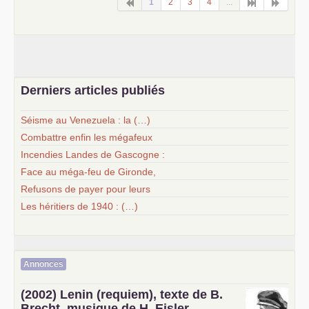
1
2
3
4
...
Derniers articles publiés
Séisme au Venezuela : la (…)
Combattre enfin les mégafeux
Incendies Landes de Gascogne :
Face au méga-feu de Gironde,
Refusons de payer pour leurs
Les héritiers de 1940 : (…)
Annonces
(2002) Lenin (requiem), texte de B.
Brecht, musique de H. Eisler