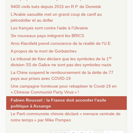
9400 civils tués depuis 2015 en
R.P.
de Donetsk
L’Arabie saoudite met un grand coup de canif au
pétrodollar et au dollar
Les français sont contre l’aide à l’Ukraine
Six nouveaux pays intègrent les
BRICS
Arno Klarsfeld prend conscience de la réalité de l’
U.E.
A propos de la mort de Gorbatchev
re
Le tribunal de Kiev déclare que les symboles de la 1
division
SS
de Galice ne sont pas des symboles nazis
La Chine suspend le remboursement de la dette de 77
pays aux prises avec
COVID
-19
Une campagne honteuse pour rebaptiser le Covid-19 en
«
Chinese Communist Party Virus
»
!
Fabien Roussel : la France doit accorder l’asile
politique à Assange
Le Parti communiste chinois déclaré «
menace centrale de
notre temps
» par Mike Pompeo