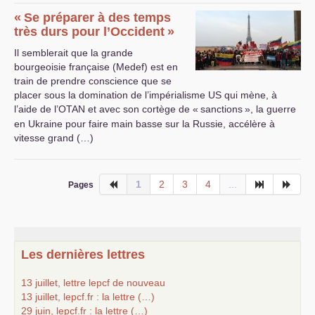
«
Se préparer à des temps
très durs pour l’Occident
»
Il semblerait que la grande
bourgeoisie française (Medef) est en
train de prendre conscience que se
placer sous la domination de l’impérialisme
US
qui mène, à
l’aide de l’
OTAN
et avec son cortège de «
sanctions
», la guerre
en Ukraine pour faire main basse sur la Russie, accélère à
vitesse grand (…)
1
2
3
4
...
Pages
Les dernières lettres
13 juillet, lettre lepcf de nouveau
13 juillet, lepcf.fr : la lettre (…)
29 juin, lepcf.fr : la lettre (…)