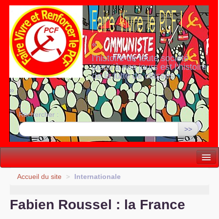
«
l’histoire de toute société
jusqu’à nos jours est l’histoire
de la lutte de classes
»
Rechercher :
>>
Vie politique
Accueil du site
>
Internationale
Lutter, Unir...
Fabien Roussel : la France
Internationale