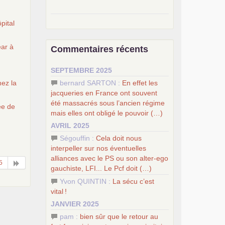
–
pour une autre société, le
pital
socialisme
.
–
le
dernier congrès du
PCF
ar à
Commentaires récents
–
contribution de jeunes
e
communistes au 39
congrès :
Six
SEPTEMBRE 2025
chantiers pour affirmer l’ambition
révolutionnaire du
PCF
bernard SARTON :
En effet les
nez la
–
un texte de Jean-Claude Delaunay
jacqueries en France ont souvent
le marxisme est la science sociale de
été massacrés sous l’ancien régime
ée de
notre temps
mais elles ont obligé le pouvoir (…)
–
un appel
proposé aux partis
AVRIL 2025
communistes et ouvrier d’Europe
Ségouffin :
Cela doit nous
–
les
cinq chantiers pour contribuer
interpeller sur nos éventuelles
au débat sur le projet communiste
alliances avec le
PS
ou son alter-ego
5
gauchiste,
LFI
... Le Pcf doit (…)
Yvon QUINTIN :
La sécu c’est
vital
!
JANVIER 2025
pam :
bien sûr que le retour au