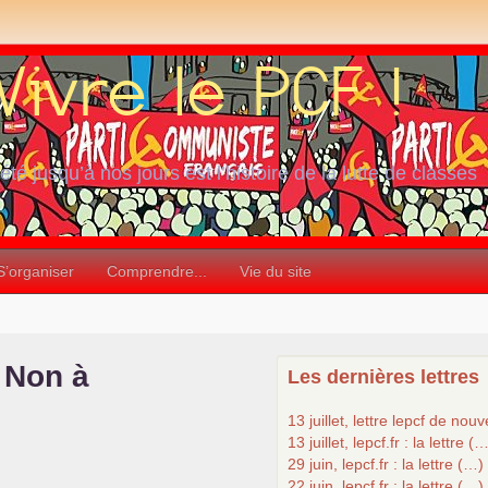
iété jusqu’à nos jours est l’histoire de la lutte de classes
S’organiser
Comprendre...
Vie du site
Non à
Les dernières lettres
13 juillet, lettre lepcf de nou
13 juillet, lepcf.fr : la lettre (
29 juin, lepcf.fr : la lettre (…)
22 juin, lepcf.fr : la lettre (…)