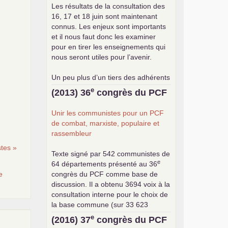
Les résultats de la consultation des
16, 17 et 18 juin sont maintenant
connus. Les enjeux sont importants
et il nous faut donc les examiner
pour en tirer les enseignements qui
nous seront utiles pour l’avenir.
Un peu plus d’un tiers des adhérents
a participé à cette consultation, soit
e
(2013) 36
congrès du
PCF
une participation en hausse par
rapport aux précédents votes, dans
Unir les communistes pour un
PCF
un contexte de baisse des cotisants.
de combat, marxiste, populaire et
... lire la suite
rassembleur
tes »
Texte signé par 542 communistes de
e
64 départements présenté au 36
e
congrès du
PCF
comme base de
discussion. Il a obtenu 3694 voix à la
consultation interne pour le choix de
la base commune (sur 33 623
exprimés) .
e
(2016) 37
congrès du
PCF