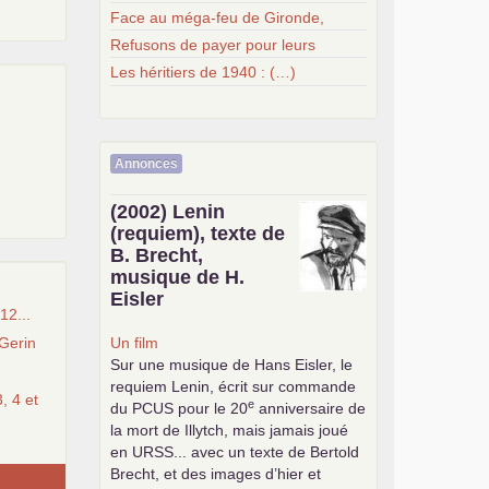
Face au méga-feu de Gironde,
Refusons de payer pour leurs
Les héritiers de 1940 : (…)
Annonces
(2002) Lenin
(requiem), texte de
B. Brecht,
musique de H.
Eisler
12...
Gerin
Un film
Sur une musique de Hans Eisler, le
requiem Lenin, écrit sur commande
, 4 et
e
du
PCUS
pour le 20
anniversaire de
la mort de Illytch, mais jamais joué
en
URSS
... avec un texte de Bertold
Brecht, et des images d’hier et