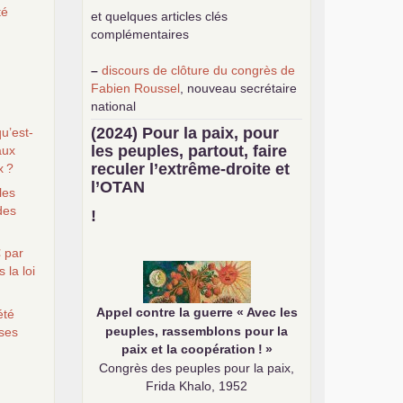
té
et quelques articles clés
complémentaires
–
discours de clôture du congrès de
Fabien Roussel
, nouveau secrétaire
national
–
une
analyse de classe du
(2024) Pour la paix, pour
u’est-
mouvement des gilets jaunes
par
les peuples, partout, faire
aux
Philippe Cordat
reculer l’extrême-droite et
x
?
–
un texte de Jean-Claude Delaunay
l’
OTAN
les
le marxisme est la science sociale de
des
notre temps
!
–
un appel
proposé aux partis
communistes et ouvrier d’Europe
 par
–
demandez
le numéro 10 de la
 la loi
revue Unir les Communistes
–
les
cinq chantiers pour contribuer
Appel contre la guerre «
Avec les
été
au débat sur le projet communiste
peuples, rassemblons pour la
ses
paix et la coopération
!
»
Congrès des peuples pour la paix,
Frida Khalo, 1952