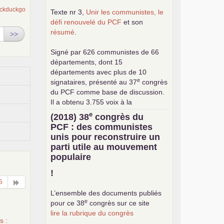
Texte nr 3,
Unir les communistes, le
défi renouvelé du
PCF
et son
résumé
.
>>
Signé par 626 communistes de 66
départements, dont 15
départements avec plus de 10
e
signataires, présenté au 37
congrès
du
PCF
comme base de discussion.
Il a obtenu 3.755 voix à la
consultation interne pour le choix de
e
(2018) 38
congrès du
la base commune (sur 24.376
PCF
: des communistes
exprimés).
unis pour reconstruire un
parti utile au mouvement
populaire
!
5
L’ensemble des documents publiés
e
pour ce 38
congrès sur ce site
lire la rubrique du congrès
s :