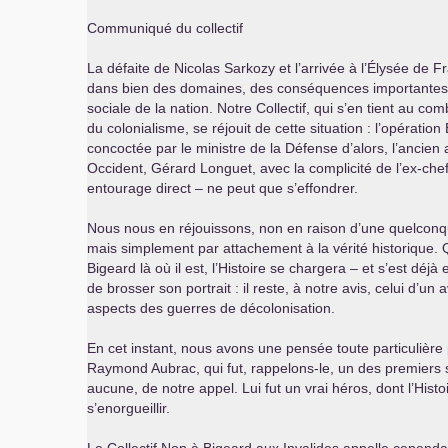
Communiqué du collectif
La défaite de Nicolas Sarkozy et l’arrivée à l’Élysée de F
dans bien des domaines, des conséquences importantes su
sociale de la nation. Notre Collectif, qui s’en tient au com
du colonialisme, se réjouit de cette situation : l’opératio
concoctée par le ministre de la Défense d’alors, l’ancien 
Occident, Gérard Longuet, avec la complicité de l’ex-chef
entourage direct – ne peut que s’effondrer.
Nous nous en réjouissons, non en raison d’une quelconqu
mais simplement par attachement à la vérité historique. 
Bigeard là où il est, l’Histoire se chargera – et s’est déj
de brosser son portrait : il reste, à notre avis, celui d’un 
aspects des guerres de décolonisation.
En cet instant, nous avons une pensée toute particulièr
Raymond Aubrac, qui fut, rappelons-le, un des premiers s
aucune, de notre appel. Lui fut un vrai héros, dont l’Hist
s’enorgueillir.