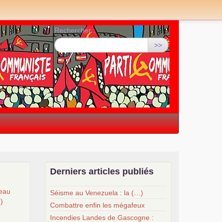
Rechercher :
>>
Derniers articles publiés
veau
Séisme au Venezuela : la (…)
…)
Combattre enfin les mégafeux
Incendies Landes de Gascogne :