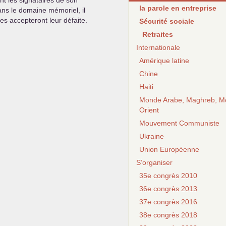
nt les signataires de son
la parole en entreprise
dans le domaine mémoriel, il
res accepteront leur défaite.
Sécurité sociale
Retraites
Internationale
Amérique latine
Chine
Haiti
Monde Arabe, Maghreb, M
Orient
Mouvement Communiste
Ukraine
Union Européenne
S’organiser
35e congrès 2010
36e congrès 2013
37e congrès 2016
38e congrès 2018