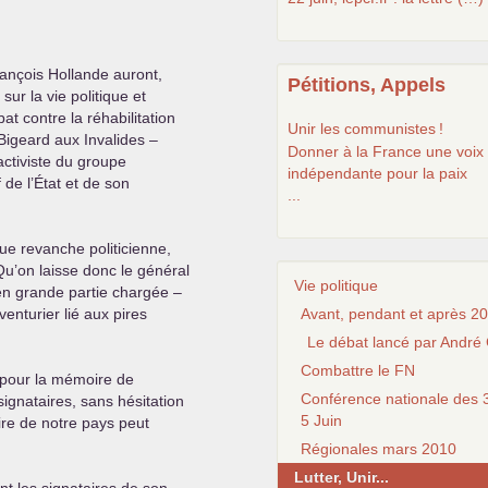
rançois Hollande auront,
Pétitions, Appels
r la vie politique et
bat contre la réhabilitation
Unir les communistes
!
n Bigeard aux Invalides –
Donner à la France une voix
activiste du groupe
indépendante pour la paix
 de l’État et de son
...
e revanche politicienne,
Qu’on laisse donc le général
Vie politique
à en grande partie chargée –
aventurier lié aux pires
Avant, pendant et après 20
Le débat lancé par André 
Combattre le FN
e pour la mémoire de
Conférence nationale des 3
ignataires, sans hésitation
5 Juin
oire de notre pays peut
Régionales mars 2010
Lutter, Unir...