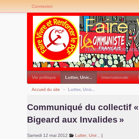
Connexion
«
l’histoire de toute soc
»
Vie politique
Lutter, Unir...
Internationale
Accueil du site
>
Lutter, Unir...
Communiqué du collectif «
Bigeard aux Invalides
»
Samedi 12 mai 2012
Lutter, Unir...
|