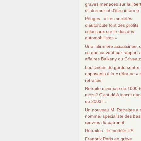
graves menaces sur la liber
d’informer et d’être informé
Péages : «
Les sociétés
d’autoroute font des profits
colossaux sur le dos des
automobilistes
»
Une infirmière assassinée, q
ce que ça vaut par rapport 
affaires Balkany ou Griveau
Les chiens de garde contre 
opposants à la «
réforme
» 
retraites
Retraite minimale de 1000 €
mois
? C’est déjà inscrit dans
de 2003
!...
Un nouveau M. Retraites a 
nommé, spécialiste des bas
œuvres du patronat
Retraites : le modèle
US
Franprix Paris en grève