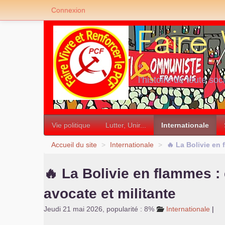
Connexion
«
l’histoire de toute soc
»
Vie politique
Lutter, Unir...
Internationale
Accueil du site
>
Internationale
>
🔥 La Bolivie en 
🔥 La Bolivie en flammes :
avocate et militante
Jeudi 21 mai 2026
,
popularité : 8%
Internationale
|