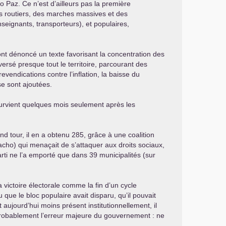
o Paz. Ce n’est d’ailleurs pas la première
es routiers, des marches massives et des
seignants, transporteurs), et populaires,
 ont dénoncé un texte favorisant la concentration des
ersé presque tout le territoire, parcourant des
vendications contre l’inflation, la baisse du
se sont ajoutées.
 survient quelques mois seulement après les
nd tour, il en a obtenu 285, grâce à une coalition
ho) qui menaçait de s’attaquer aux droits sociaux,
arti ne l’a emporté que dans 39 municipalités (sur
ictoire électorale comme la fin d’un cycle
u que le bloc populaire avait disparu, qu’il pouvait
t aujourd’hui moins présent institutionnellement, il
 probablement l’erreur majeure du gouvernement : ne