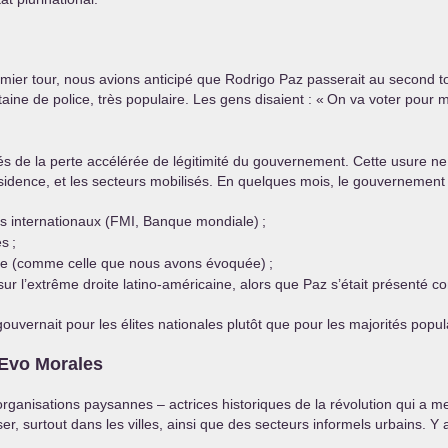
er tour, nous avions anticipé que Rodrigo Paz passerait au second tour
ine de police, très populaire. Les gens disaient : «
On va voter pour m
lés de la perte accélérée de légitimité du gouvernement. Cette usure n
résidence, et les secteurs mobilisés. En quelques mois, le gouvernement
 internationaux (
FMI
, Banque mondiale)
;
es
;
 terre (comme celle que nous avons évoquée)
;
 sur l’extrême droite latino-américaine, alors que Paz s’était présen
ouvernait pour les élites nationales plutôt que pour les majorités popul
’Evo Morales
rganisations paysannes – actrices historiques de la révolution qui a me
er, surtout dans les villes, ainsi que des secteurs informels urbains. Y