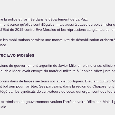
re la police et l’armée dans le département de La Paz.
ment parce qu’elles sont illégales, mais aussi à cause du poids histor
 d’État de 2019 contre Evo Morales et les répressions sanglantes qui ont
e les mobilisations seraient une manœuvre de déstabilisation orchestré
ence.
avec Evo Morales
vions du gouvernement argentin de Javier Milei en pleine crise, offic
auricio Macri avait envoyé du matériel militaire à Jeanine Áñez juste 
çons dans de larges secteurs sociaux et politiques. D’autant qu’Evo M
bolivien pour l’arrêter. Ses partisans, dans la région du Chapare, ont
otégé par les syndicats de cultivateurs de coca, qui organisent des tour
extrémistes du gouvernement veulent l’arrêter, voire l’éliminer. Mais il 
iale.