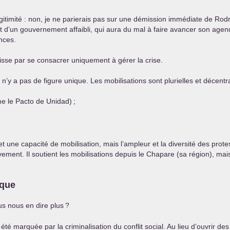
gitimité : non, je ne parierais pas sur une démission immédiate de Rod
it d’un gouvernement affaibli, qui aura du mal à faire avancer son agen
nces.
isse par se consacrer uniquement à gérer la crise.
 n’y a pas de figure unique. Les mobilisations sont plurielles et décentra
e le Pacto de Unidad)
;
t une capacité de mobilisation, mais l’ampleur et la diversité des pro
ement. Il soutient les mobilisations depuis le Chapare (sa région), mai
ique
us nous en dire plus
?
marquée par la criminalisation du conflit social. Au lieu d’ouvrir des e