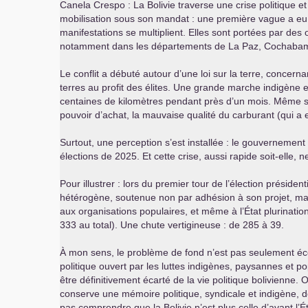
Canela Crespo : La Bolivie traverse une crise politique et
mobilisation sous son mandat : une première vague a eu 
manifestations se multiplient. Elles sont portées par des
notamment dans les départements de La Paz, Cochabam
Le conflit a débuté autour d’une loi sur la terre, concern
terres au profit des élites. Une grande marche indigène es
centaines de kilomètres pendant près d’un mois. Même si c
pouvoir d’achat, la mauvaise qualité du carburant (qui a 
Surtout, une perception s’est installée : le gouvernement
élections de 2025. Et cette crise, aussi rapide soit-elle,
Pour illustrer : lors du premier tour de l’élection présid
hétérogène, soutenue non par adhésion à son projet, mai
aux organisations populaires, et même à l’État plurinatio
333 au total). Une chute vertigineuse : de 285 à 39.
À mon sens, le problème de fond n’est pas seulement éco
politique ouvert par les luttes indigènes, paysannes et popu
être définitivement écarté de la vie politique bolivienne. 
conserve une mémoire politique, syndicale et indigène, 
pas comprendre que la Bolivie n’est plus celle d’avant l’Ét