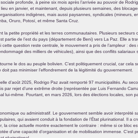
 sociale profonde, à peine six mois après l’arrivée au pouvoir de Rodrig
lieu en janvier, et maintenant, depuis plusieurs semaines, des blocag
 organisations indigènes, mais aussi paysannes, syndicales (mineurs, en
ba, Oruro, Potosí, et même Santa Cruz.
ant la petite propriété et les terres communautaires. Plusieurs secteurs
t partie de l’est du pays (département de Beni) vers La Paz. Elle a trav
ette question reste centrale, le mouvement a pris de l’ampleur : des re
endommagé des milliers de véhicules), ainsi que des conflits salariaux 
 tourne le dos au peuple bolivien. C’est politiquement crucial, car cela
 ne doit pas minimiser l’effondrement de la légitimité du gouvernement.
entielle d’août 2025, Rodrigo Paz avait remporté 97 municipalités. Au seco
s par rejet d’une extrême droite (représentée par Luis Fernando Camac
nal lui-même. Pourtant, en mars 2026, lors des élections locales, son p
nomique ou administratif. Le gouvernement semble avoir interprété sa v
laires, qui avaient conduit à la fondation de l’État plurinational. Il a cr
Or, la crise actuelle montre exactement le contraire : même si ce bloc es
dotée d’une capacité d’organisation et de mobilisation immense. C’est
at plurinational.