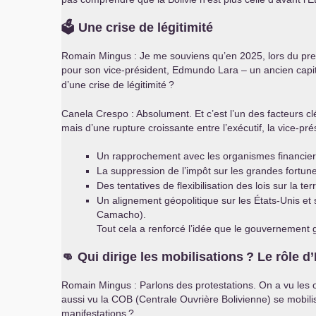
🗳️ Une crise de légitimité
Romain Mingus : Je me souviens qu’en 2025, lors du premi
pour son vice-président, Edmundo Lara – un ancien capita
d’une crise de légitimité
?
Canela Crespo : Absolument. Et c’est l’un des facteurs c
mais d’une rupture croissante entre l’exécutif, la vice-p
Un rapprochement avec les organismes financiers
La suppression de l’impôt sur les grandes fortun
Des tentatives de flexibilisation des lois sur la
Un alignement géopolitique sur les États-Unis et
Camacho).
Tout cela a renforcé l’idée que le gouvernement g
👊 Qui dirige les mobilisations
? Le rôle d
Romain Mingus : Parlons des protestations. On a vu les o
aussi vu la
COB
(Centrale Ouvrière Bolivienne) se mobilis
manifestations
?