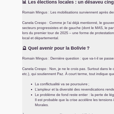
📊 Les élections locales : un désaveu cing
Romain Mingus : Les mobilisations surviennent après des 
Canela Crespo : Comme je l’ai déjà mentionné, le gouver
secteurs progressistes et de gauche (dont le
MAS
, le pa
lors du premier tour de 2025 – une forme de protestation c
local et départemental.
🔮 Quel avenir pour la Bolivie
?
Romain Mingus : Dernière question : que va-t-il se passe
Canela Crespo : Non, je ne le crois pas. Surtout dans le c
etc.), qui soutiennent Paz. À court terme, tout indique que
La conflictualité va se poursuivre
;
L’ampleur et la diversité des revendications rende
Le problème de fond reste entier : la perte de lé
Il est probable que la crise accélère les tensio
Morales.