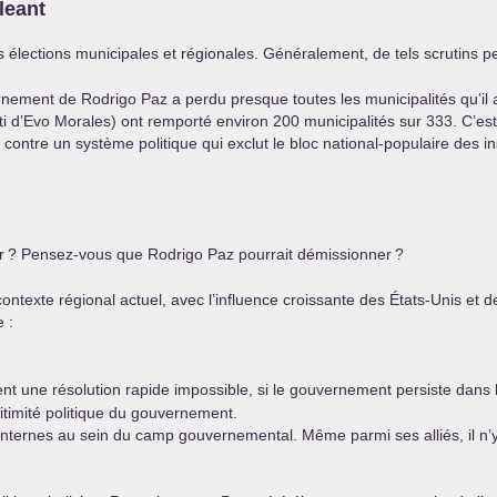
leant
élections municipales et régionales. Généralement, de tels scrutins pe
nement de Rodrigo Paz a perdu presque toutes les municipalités qu’il 
rti d’Evo Morales) ont remporté environ 200 municipalités sur 333. C’est
ontre un système politique qui exclut le bloc national-populaire des ins
r
? Pensez-vous que Rodrigo Paz pourrait démissionner
?
ontexte régional actuel, avec l’influence croissante des États-Unis et de 
 :
nt une résolution rapide impossible, si le gouvernement persiste dans la
gitimité politique du gouvernement.
ns internes au sein du camp gouvernemental. Même parmi ses alliés, il n