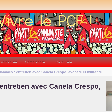
iété jusqu’à nos jours est l’histoire de la lutte de classes
S’organiser
Comprendre...
Vie du site
flammes : entretien avec Canela Crespo, avocate et militante
 entretien avec Canela Crespo,