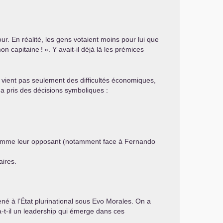
. En réalité, les gens votaient moins pour lui que
on capitaine
!
». Y avait-il déjà là les prémices
e vient pas seulement des difficultés économiques,
 a pris des décisions symboliques :
té comme leur opposant (notamment face à Fernando
aires.
né à l’État plurinational sous Evo Morales. On a
 a-t-il un leadership qui émerge dans ces