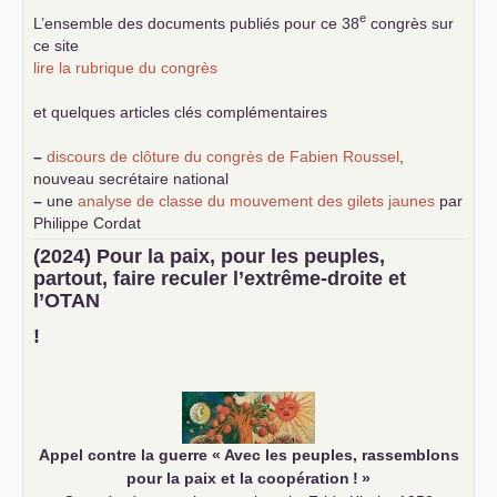
e
L’ensemble des documents publiés pour ce 38
congrès sur
ce site
lire la rubrique du congrès
et quelques articles clés complémentaires
–
discours de clôture du congrès de Fabien Roussel
,
nouveau secrétaire national
–
une
analyse de classe du mouvement des gilets jaunes
par
Philippe Cordat
–
un texte de Jean-Claude Delaunay
le marxisme est la
(2024) Pour la paix, pour les peuples,
science sociale de notre temps
partout, faire reculer l’extrême-droite et
–
un appel
proposé aux partis communistes et ouvrier
l’
OTAN
d’Europe
–
demandez
le numéro 10 de la revue Unir les Communistes
!
–
les
cinq chantiers pour contribuer au débat sur le projet
communiste
Appel contre la guerre «
Avec les peuples, rassemblons
pour la paix et la coopération
!
»