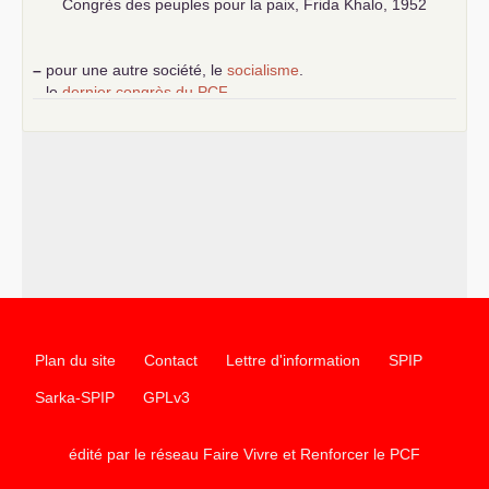
Congrès des peuples pour la paix, Frida Khalo, 1952
–
pour une autre société, le
socialisme
.
–
le
dernier congrès du
PCF
e
–
contribution de jeunes communistes au 39
congrès :
Six
chantiers pour affirmer l’ambition révolutionnaire du
PCF
–
un texte de Jean-Claude Delaunay
le marxisme est la
science sociale de notre temps
–
un appel
proposé aux partis communistes et ouvrier
d’Europe
–
les
cinq chantiers pour contribuer au débat sur le projet
communiste
Plan du site
Contact
Lettre d'information
SPIP
Sarka-SPIP
GPLv3
édité par le réseau Faire Vivre et Renforcer le
PCF