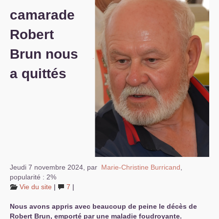
camarade
S’organiser
Robert
Comprendre...
Brun nous
Vie du site
a quittés
Jeudi 7 novembre 2024
,
par
Marie-Christine Burricand
,
popularité : 2%
Vie du site
|
7
|
Nous avons appris avec beaucoup de peine le décès de
Robert Brun, emporté par une maladie foudroyante.