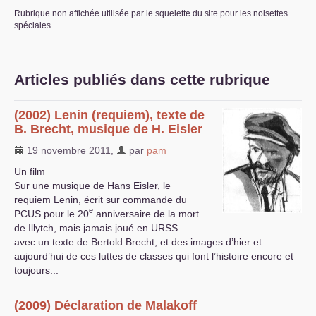
Rubrique non affichée utilisée par le squelette du site pour les noisettes
S’organiser
spéciales
Comprendre...
Vie du site
Articles publiés dans cette rubrique
(2002) Lenin (requiem), texte de
B. Brecht, musique de H. Eisler
19 novembre 2011
,
par
pam
Un film
Sur une musique de Hans Eisler, le
requiem Lenin, écrit sur commande du
e
PCUS
pour le 20
anniversaire de la mort
de Illytch, mais jamais joué en
URSS
...
avec un texte de Bertold Brecht, et des images d’hier et
aujourd’hui de ces luttes de classes qui font l’histoire encore et
toujours...
(2009) Déclaration de Malakoff