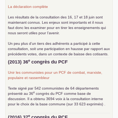
La déclaration complète
Les résultats de la consultation des 16, 17 et 18 juin sont
maintenant connus. Les enjeux sont importants et il nous
faut donc les examiner pour en tirer les enseignements qui
nous seront utiles pour l’avenir.
Un peu plus d’un tiers des adhérents a participé à cette
consultation, soit une participation en hausse par rapport aux
précédents votes, dans un contexte de baisse des cotisants.
... lire la suite
e
(2013) 36
congrès du
PCF
Unir les communistes pour un
PCF
de combat, marxiste,
populaire et rassembleur
Texte signé par 542 communistes de 64 départements
e
présenté au 36
congrès du
PCF
comme base de
discussion. Il a obtenu 3694 voix à la consultation interne
pour le choix de la base commune (sur 33 623 exprimés) .
e
(2016) 37
congrès du
PCF