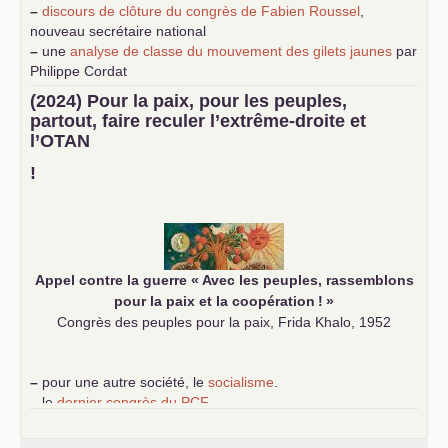
–
discours de clôture du congrès de Fabien Roussel
,
nouveau secrétaire national
–
une
analyse de classe du mouvement des gilets jaunes
par
Philippe Cordat
–
un texte de Jean-Claude Delaunay
le marxisme est la
(2024) Pour la paix, pour les peuples,
science sociale de notre temps
partout, faire reculer l’extrême-droite et
–
un appel
proposé aux partis communistes et ouvrier
l’
OTAN
d’Europe
–
demandez
le numéro 10 de la revue Unir les Communistes
!
–
les
cinq chantiers pour contribuer au débat sur le projet
communiste
Appel contre la guerre «
Avec les peuples, rassemblons
pour la paix et la coopération
!
»
Congrès des peuples pour la paix, Frida Khalo, 1952
–
pour une autre société, le
socialisme
.
–
le
dernier congrès du
PCF
e
–
contribution de jeunes communistes au 39
congrès :
Six
chantiers pour affirmer l’ambition révolutionnaire du
PCF