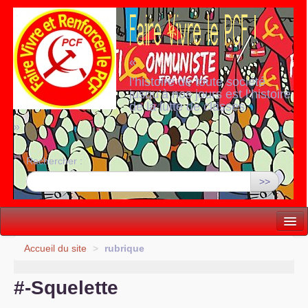
«
l’histoire de toute société
jusqu’à nos jours est l’histoire
de la lutte de classes
»
Rechercher :
>>
Vie politique
Accueil du site
>
rubrique
Lutter, Unir...
#-Squelette
Internationale