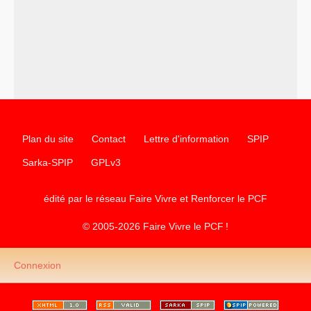
–
un texte de Jean-Claude Delaunay
le marxisme est la
science sociale de notre temps
–
un appel
proposé aux partis communistes et ouvrier
d’Europe
–
les
cinq chantiers pour contribuer au débat sur le projet
communiste
Plan du site
Contact
Lettre d'information
SPIP
Sarka-SPIP
GPLv3
édité par le réseau Faire Vivre et Renforcer le
PCF
© 2005-2026 Faire Vivre le
PCF
!
Connexion