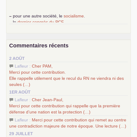
–
pour une autre société, le
socialisme
.
–
le
dernier congrès du
PCF
e
–
contribution de jeunes communistes au 39
congrès :
Six
chantiers pour affirmer l’ambition révolutionnaire du
PCF
–
un texte de Jean-Claude Delaunay
le marxisme est la
Commentaires récents
science sociale de notre temps
–
un appel
proposé aux partis communistes et ouvrier
2 AOÛT
d’Europe
–
les
cinq chantiers pour contribuer au débat sur le projet
Lafleur :
Cher
PAM
,
communiste
Merci pour cette contribution.
Elle rappelle utilement que le recul du
RN
ne viendra ni des
seules (…)
1ER AOÛT
Lafleur :
Cher Jean-Paul,
Merci pour cette contribution qui rappelle que la première
défense d’une nation est la protection (…)
Lafleur :
Merci pour cette contribution qui remet au centre
une contradiction majeure de notre époque. Une lecture (…)
29 JUILLET