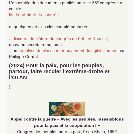
e
L’ensemble des documents publiés pour ce 38
congrès sur
ce site
lire la rubrique du congrès
et quelques articles clés complémentaires
–
discours de clôture du congrès de Fabien Roussel
,
nouveau secrétaire national
–
une
analyse de classe du mouvement des gilets jaunes
par
Philippe Cordat
–
un texte de Jean-Claude Delaunay
le marxisme est la
(2024) Pour la paix, pour les peuples,
science sociale de notre temps
partout, faire reculer l’extrême-droite et
–
un appel
proposé aux partis communistes et ouvrier
l’
OTAN
d’Europe
–
demandez
le numéro 10 de la revue Unir les Communistes
!
–
les
cinq chantiers pour contribuer au débat sur le projet
communiste
Appel contre la guerre «
Avec les peuples, rassemblons
pour la paix et la coopération
!
»
Congrès des peuples pour la paix, Frida Khalo, 1952