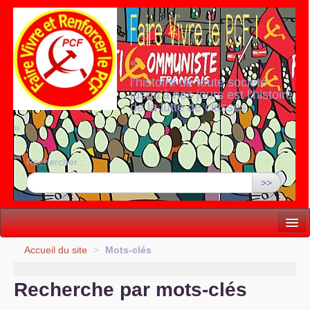
«
l’histoire de toute société
jusqu’à nos jours est l’histoire
de la lutte de classes
»
Rechercher :
>>
Vie politique
Accueil du site
>
Mots-clés
Lutter, Unir...
Recherche par mots-clés
Internationale