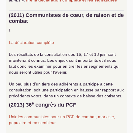
temps
»
.
lire la déclaration complète et les signataires
(2011) Communistes de cœur, de raison et de
combat
!
La déclaration complète
Les résultats de la consultation des 16, 17 et 18 juin sont
maintenant connus. Les enjeux sont importants et il nous
faut donc les examiner pour en tirer les enseignements qui
nous seront utiles pour l’avenir.
Un peu plus d’un tiers des adhérents a participé à cette
consultation, soit une participation en hausse par rapport aux
précédents votes, dans un contexte de baisse des cotisants.
... lire la suite
e
(2013) 36
congrès du
PCF
Unir les communistes pour un
PCF
de combat, marxiste,
populaire et rassembleur