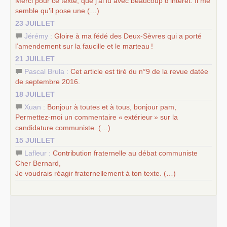
Merci pour ce texte, que j’ai lu avec beaucoup d’intérêt. Il me
semble qu’il pose une (…)
23 JUILLET
Jérémy :
Gloire à ma fédé des Deux-Sèvres qui a porté
l’amendement sur la faucille et le marteau
!
21 JUILLET
Pascal Brula :
Cet article est tiré du n°9 de la revue datée
de septembre 2016.
18 JUILLET
Xuan :
Bonjour à toutes et à tous, bonjour pam,
Permettez-moi un commentaire «
extérieur
» sur la
candidature communiste. (…)
15 JUILLET
Lafleur :
Contribution fraternelle au débat communiste
Cher Bernard,
Je voudrais réagir fraternellement à ton texte. (…)