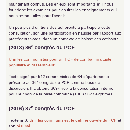
maintenant connus. Les enjeux sont importants et il nous
faut donc les examiner pour en tirer les enseignements qui
nous seront utiles pour l’avenir.
Un peu plus d’un tiers des adhérents a participé à cette
consultation, soit une participation en hausse par rapport aux
précédents votes, dans un contexte de baisse des cotisants.
... lire la suite
e
(2013) 36
congrès du
PCF
Unir les communistes pour un
PCF
de combat, marxiste,
populaire et rassembleur
Texte signé par 542 communistes de 64 départements
e
présenté au 36
congrès du
PCF
comme base de
discussion. Il a obtenu 3694 voix à la consultation interne
pour le choix de la base commune (sur 33 623 exprimés) .
e
(2016) 37
congrès du
PCF
Texte nr 3,
Unir les communistes, le défi renouvelé du
PCF
et
son
résumé
.