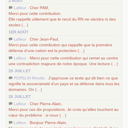
2 AOÛT
d’Europe
–
les
cinq chantiers pour contribuer au débat sur le projet
Lafleur :
Cher
PAM
,
communiste
Merci pour cette contribution.
Elle rappelle utilement que le recul du
RN
ne viendra ni des
seules (…)
1ER AOÛT
Lafleur :
Cher Jean-Paul,
Merci pour cette contribution qui rappelle que la première
défense d’une nation est la protection (…)
Lafleur :
Merci pour cette contribution qui remet au centre
une contradiction majeure de notre époque. Une lecture (…)
29 JUILLET
POPELIN Mireille :
J’approuve ce texte qui dit bien ce que
signifie la souveraineté d’un pays et sa défense dans tous les
domaines. On (…)
26 JUILLET
Lafleur :
Cher Pierre-Alain,
Merci pour ces dix propositions. Je crois qu’elles touchent au
cœur du problème : si nous (…)
Lafleur :
Bonjour Pierre-Alain,