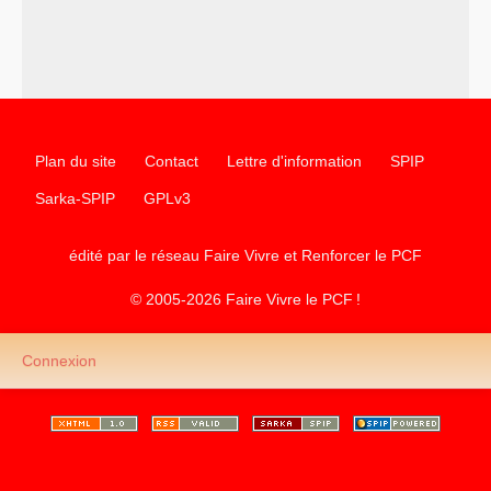
Plan du site
Contact
Lettre d'information
SPIP
Sarka-SPIP
GPLv3
édité par le réseau Faire Vivre et Renforcer le
PCF
© 2005-2026 Faire Vivre le
PCF
!
Connexion