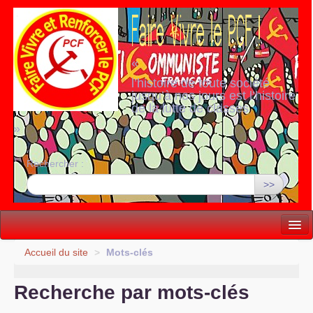
«
l’histoire de toute société
jusqu’à nos jours est l’histoire
de la lutte de classes
»
Rechercher :
>>
Vie politique
Accueil du site
>
Mots-clés
Lutter, Unir...
Recherche par mots-clés
Internationale