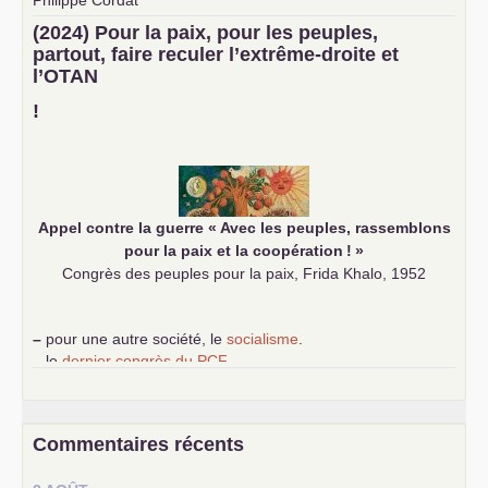
Philippe Cordat
–
un texte de Jean-Claude Delaunay
le marxisme est la
(2024) Pour la paix, pour les peuples,
science sociale de notre temps
partout, faire reculer l’extrême-droite et
–
un appel
proposé aux partis communistes et ouvrier
l’
OTAN
d’Europe
–
demandez
le numéro 10 de la revue Unir les Communistes
!
–
les
cinq chantiers pour contribuer au débat sur le projet
communiste
Appel contre la guerre «
Avec les peuples, rassemblons
pour la paix et la coopération
!
»
Congrès des peuples pour la paix, Frida Khalo, 1952
–
pour une autre société, le
socialisme
.
–
le
dernier congrès du
PCF
e
–
contribution de jeunes communistes au 39
congrès :
Six
chantiers pour affirmer l’ambition révolutionnaire du
PCF
–
un texte de Jean-Claude Delaunay
le marxisme est la
Commentaires récents
science sociale de notre temps
–
un appel
proposé aux partis communistes et ouvrier