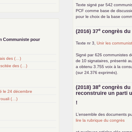
Texte signé par 542 communi
PCF
comme base de discussion.
pour le choix de la base com
e
(2016) 37
congrès d
um Communiste pour
Texte nr 3,
Unir les communist
Signé par 626 communistes d
çais des (…)
de 10 signataires, présenté a
uscitée des (…)
a obtenu 3.755 voix à la cons
(sur 24.376 exprimés).
e
(2018) 38
congrès d
té le 24 décembre
reconstruire un parti
ouali (…)
!
L’ensemble des documents pu
lire la rubrique du congrès