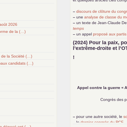
et quelques articles clés com
–
discours de clôture du con
–
une
analyse de classe du m
–
un texte de Jean-Claude D
août 2026
temps
forme de la (…)
–
un appel
proposé aux partis
–
demandez
le numéro 10 de 
(2024) Pour la paix, po
–
les
cinq chantiers pour cont
l’extrême-droite et l’
O
 de la Société (…)
!
paux candidats (…)
Appel contre la guerre «
A
Congrès des pe
–
pour une autre société, le
s
–
le
dernier congrès du
PCF
upe dépecé ont (…)