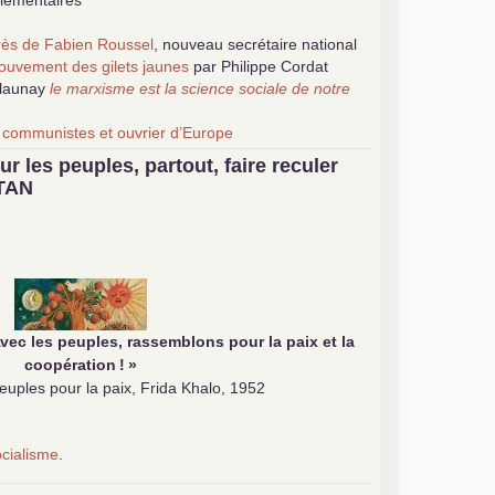
plémentaires
grès de Fabien Roussel
, nouveau secrétaire national
ouvement des gilets jaunes
par Philippe Cordat
elaunay
le marxisme est la science sociale de notre
 communistes et ouvrier d’Europe
la revue Unir les Communistes
ur les peuples, partout, faire reculer
ribuer au débat sur le projet communiste
TAN
vec les peuples, rassemblons pour la paix et la
coopération
!
»
uples pour la paix, Frida Khalo, 1952
ocialisme
.
e