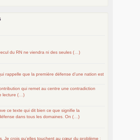
munistes au 39
congrès :
Six chantiers pour affirmer
PCF
elaunay
le marxisme est la science sociale de notre
s
 communistes et ouvrier d’Europe
ribuer au débat sur le projet communiste
 recul du
RN
ne viendra ni des seules (…)
qui rappelle que la première défense d’une nation est
ontribution qui remet au centre une contradiction
 lecture (…)
ve ce texte qui dit bien ce que signifie la
 défense dans tous les domaines. On (…)
s. Je crois qu’elles touchent au cœur du problème :