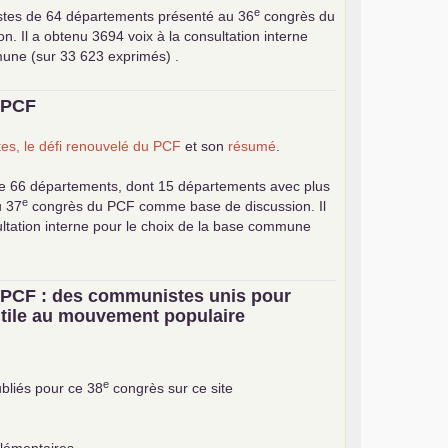
e
stes de 64 départements présenté au 36
congrès du
 Il a obtenu 3694 voix à la consultation interne
mune (sur 33 623 exprimés) .
u
PCF
es, le défi renouvelé du
PCF
et son
résumé
.
e 66 départements, dont 15 départements avec plus
e
u 37
congrès du
PCF
comme base de discussion. Il
ultation interne pour le choix de la base commune
u
PCF
: des communistes unis pour
 utile au mouvement populaire
e
bliés pour ce 38
congrès sur ce site