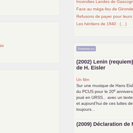
Incendies Landes de Gascogn
Face au méga-feu de Gironde
Refusons de payer pour leurs
Les héritiers de 1940 : (…)
ix
Annonces
(2002) Lenin (requiem)
de H. Eisler
Un film
Sur une musique de Hans Eisl
e
du
PCUS
pour le 20
anniversa
joué en
URSS
... avec un text
et aujourd’hui de ces luttes de
toujours...
(2009) Déclaration de 