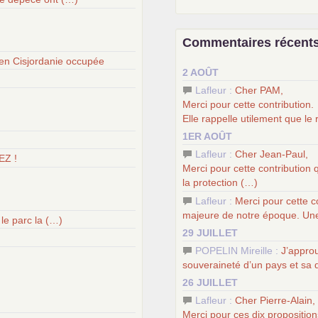
–
contribution de jeunes com
l’ambition révolutionnaire du
–
un texte de Jean-Claude D
Commentaires récent
temps
–
un appel
proposé aux partis
en Cisjordanie occupée
2 AOÛT
–
les
cinq chantiers pour cont
Lafleur :
Cher
PAM
,
Merci pour cette contribution.
Elle rappelle utilement que le
1ER AOÛT
Lafleur :
Cher Jean-Paul,
EZ !
Merci pour cette contribution 
la protection (…)
Lafleur :
Merci pour cette c
majeure de notre époque. Une
le parc la (…)
29 JUILLET
POPELIN Mireille :
J’approu
souveraineté d’un pays et sa
26 JUILLET
Lafleur :
Cher Pierre-Alain,
Merci pour ces dix proposition