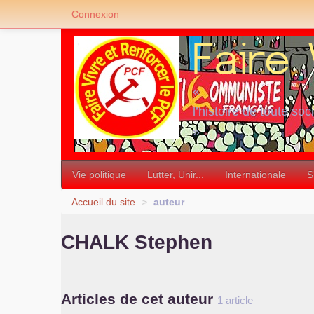
Connexion
«
l’histoire de toute soc
»
Vie politique
Lutter, Unir...
Internationale
S
Accueil du site
>
auteur
CHALK
Stephen
Articles de cet auteur
1 article