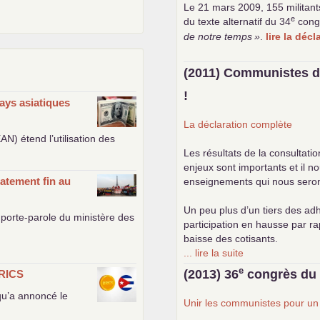
Le 21 mars 2009, 155 militant
e
du texte alternatif du 34
cong
de notre temps
»
.
lire la déc
(2011) Communistes d
!
ays asiatiques
La déclaration complète
EAN
) étend l’utilisation des
Les résultats de la consultati
enjeux sont importants et il n
atement fin au
enseignements qui nous seront 
Un peu plus d’un tiers des adh
porte-parole du ministère des
participation en hausse par r
baisse des cotisants.
... lire la suite
e
(2013) 36
congrès d
RICS
 qu’a annoncé le
Unir les communistes pour u