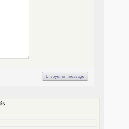
iés
x