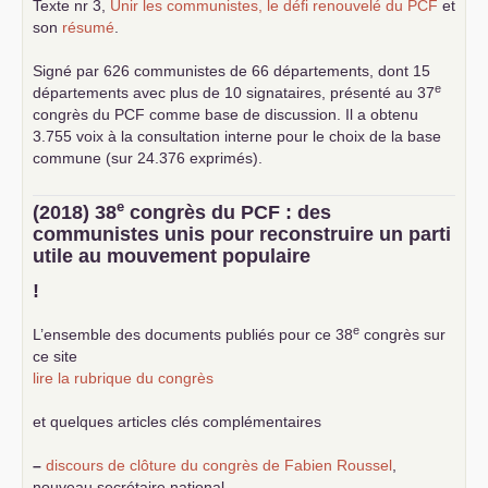
Texte nr 3,
Unir les communistes, le défi renouvelé du
PCF
et
son
résumé
.
Signé par 626 communistes de 66 départements, dont 15
e
départements avec plus de 10 signataires, présenté au 37
congrès du
PCF
comme base de discussion. Il a obtenu
3.755 voix à la consultation interne pour le choix de la base
commune (sur 24.376 exprimés).
e
(2018) 38
congrès du
PCF
: des
communistes unis pour reconstruire un parti
utile au mouvement populaire
!
e
L’ensemble des documents publiés pour ce 38
congrès sur
ce site
lire la rubrique du congrès
et quelques articles clés complémentaires
–
discours de clôture du congrès de Fabien Roussel
,
nouveau secrétaire national