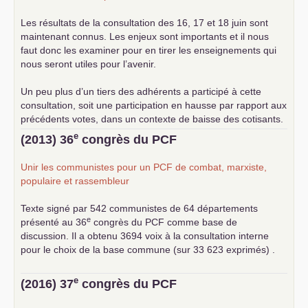
Les résultats de la consultation des 16, 17 et 18 juin sont
maintenant connus. Les enjeux sont importants et il nous
faut donc les examiner pour en tirer les enseignements qui
nous seront utiles pour l’avenir.
Un peu plus d’un tiers des adhérents a participé à cette
consultation, soit une participation en hausse par rapport aux
précédents votes, dans un contexte de baisse des cotisants.
... lire la suite
e
(2013) 36
congrès du
PCF
Unir les communistes pour un
PCF
de combat, marxiste,
populaire et rassembleur
Texte signé par 542 communistes de 64 départements
e
présenté au 36
congrès du
PCF
comme base de
discussion. Il a obtenu 3694 voix à la consultation interne
pour le choix de la base commune (sur 33 623 exprimés) .
e
(2016) 37
congrès du
PCF