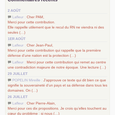
science sociale de notre temps
–
un appel
proposé aux partis communistes et ouvrier
2 AOÛT
d’Europe
–
les
cinq chantiers pour contribuer au débat sur le projet
Lafleur :
Cher
PAM
,
communiste
Merci pour cette contribution.
Elle rappelle utilement que le recul du
RN
ne viendra ni des
seules (…)
1ER AOÛT
Lafleur :
Cher Jean-Paul,
Merci pour cette contribution qui rappelle que la première
défense d’une nation est la protection (…)
Lafleur :
Merci pour cette contribution qui remet au centre
une contradiction majeure de notre époque. Une lecture (…)
29 JUILLET
POPELIN Mireille :
J’approuve ce texte qui dit bien ce que
signifie la souveraineté d’un pays et sa défense dans tous les
domaines. On (…)
26 JUILLET
Lafleur :
Cher Pierre-Alain,
Merci pour ces dix propositions. Je crois qu’elles touchent au
cœur du problème : si nous (…)