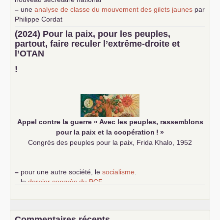
–
une
analyse de classe du mouvement des gilets jaunes
par
Philippe Cordat
–
un texte de Jean-Claude Delaunay
le marxisme est la
(2024) Pour la paix, pour les peuples,
science sociale de notre temps
partout, faire reculer l’extrême-droite et
–
un appel
proposé aux partis communistes et ouvrier
l’
OTAN
d’Europe
–
demandez
le numéro 10 de la revue Unir les Communistes
!
–
les
cinq chantiers pour contribuer au débat sur le projet
communiste
Appel contre la guerre «
Avec les peuples, rassemblons
pour la paix et la coopération
!
»
Congrès des peuples pour la paix, Frida Khalo, 1952
–
pour une autre société, le
socialisme
.
–
le
dernier congrès du
PCF
e
–
contribution de jeunes communistes au 39
congrès :
Six
chantiers pour affirmer l’ambition révolutionnaire du
PCF
–
un texte de Jean-Claude Delaunay
le marxisme est la
Commentaires récents