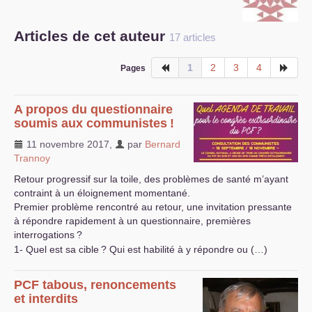
S’organiser
Articles de cet auteur
17 articles
Comprendre...
1
2
3
4
Pages
Vie du site
A propos du questionnaire
soumis aux communistes
!
11 novembre 2017
,
par
Bernard
Trannoy
Retour progressif sur la toile, des problèmes de santé m’ayant
contraint à un éloignement momentané.
Premier problème rencontré au retour, une invitation pressante
à répondre rapidement à un questionnaire, premières
interrogations
?
1- Quel est sa cible
? Qui est habilité à y répondre ou (…)
PCF
tabous, renoncements
et interdits