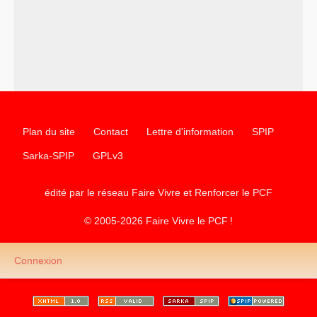
Plan du site
Contact
Lettre d'information
SPIP
Sarka-SPIP
GPLv3
édité par le réseau Faire Vivre et Renforcer le
PCF
© 2005-2026 Faire Vivre le
PCF
!
Connexion