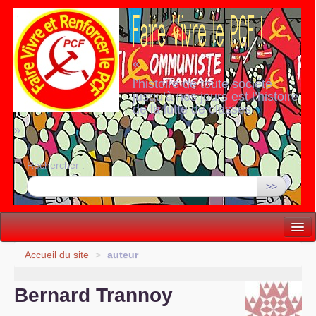
«
l’histoire de toute société
jusqu’à nos jours est l’histoire
de la lutte de classes
»
Rechercher :
>>
Vie politique
Accueil du site
>
auteur
Lutter, Unir...
Bernard Trannoy
Internationale