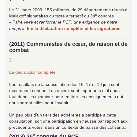
Le 21 mars 2009, 155 militants, de 29 départements réunis à
e
Malakoff signataires du texte alternatif du 34
congrès
«
Faire vivre et renforcer le
PCF
, une exigence de notre
temps
»
.
lire la déclaration complète et les signataires
(2011) Communistes de cœur, de raison et de
combat
!
La déclaration complète
Les résultats de la consultation des 16, 17 et 18 juin sont
maintenant connus. Les enjeux sont importants et il nous
faut donc les examiner pour en tirer les enseignements qui
nous seront utiles pour l’avenir.
Un peu plus d’un tiers des adhérents a participé à cette
consultation, soit une participation en hausse par rapport aux
précédents votes, dans un contexte de baisse des cotisants.
... lire la suite
e
(2013) 36
congrès du
PCF