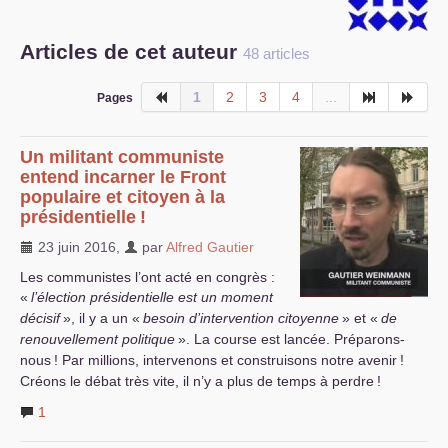
S’organiser
Articles de cet auteur
48 articles
Comprendre...
1
2
3
4
...
Pages
Vie du site
Un militant communiste
entend incarner le Front
populaire et citoyen à la
présidentielle
!
23 juin 2016
,
par
Alfred Gautier
Les communistes l’ont acté en congrès :
«
l’élection présidentielle est un moment
décisif
», il y a un «
besoin d’intervention citoyenne
» et «
de
renouvellement politique
». La course est lancée. Préparons-
nous
! Par millions, intervenons et construisons notre avenir
!
Créons le débat très vite, il n’y a plus de temps à perdre
!
1