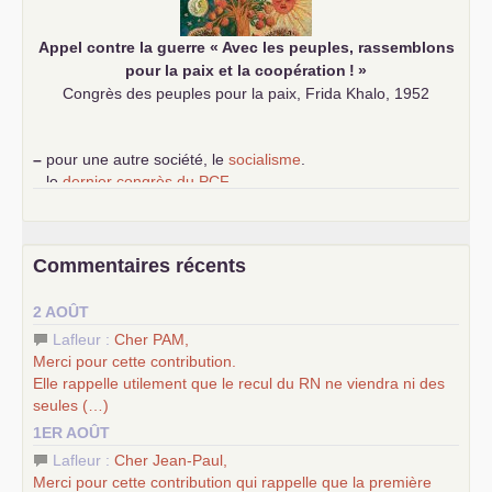
Appel contre la guerre «
Avec les peuples, rassemblons
pour la paix et la coopération
!
»
Congrès des peuples pour la paix, Frida Khalo, 1952
–
pour une autre société, le
socialisme
.
–
le
dernier congrès du
PCF
e
–
contribution de jeunes communistes au 39
congrès :
Six
chantiers pour affirmer l’ambition révolutionnaire du
PCF
–
un texte de Jean-Claude Delaunay
le marxisme est la
Commentaires récents
science sociale de notre temps
–
un appel
proposé aux partis communistes et ouvrier
2 AOÛT
d’Europe
–
les
cinq chantiers pour contribuer au débat sur le projet
Lafleur :
Cher
PAM
,
communiste
Merci pour cette contribution.
Elle rappelle utilement que le recul du
RN
ne viendra ni des
seules (…)
1ER AOÛT
Lafleur :
Cher Jean-Paul,
Merci pour cette contribution qui rappelle que la première