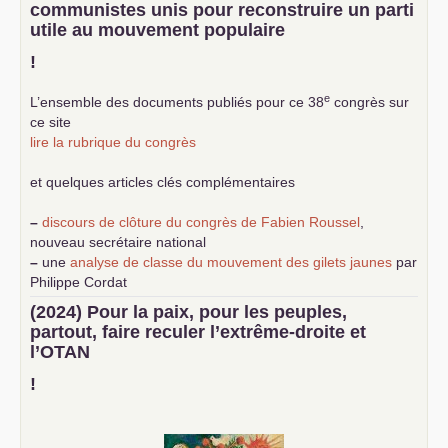
communistes unis pour reconstruire un parti
utile au mouvement populaire
!
e
L’ensemble des documents publiés pour ce 38
congrès sur
ce site
lire la rubrique du congrès
et quelques articles clés complémentaires
–
discours de clôture du congrès de Fabien Roussel
,
nouveau secrétaire national
–
une
analyse de classe du mouvement des gilets jaunes
par
Philippe Cordat
–
un texte de Jean-Claude Delaunay
le marxisme est la
(2024) Pour la paix, pour les peuples,
science sociale de notre temps
partout, faire reculer l’extrême-droite et
–
un appel
proposé aux partis communistes et ouvrier
l’
OTAN
d’Europe
–
demandez
le numéro 10 de la revue Unir les Communistes
!
–
les
cinq chantiers pour contribuer au débat sur le projet
communiste