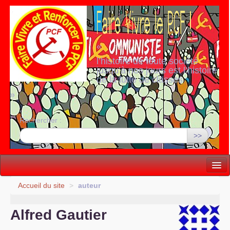
«
l’histoire de toute société
jusqu’à nos jours est l’histoire
de la lutte de classes
»
Rechercher :
>>
Vie politique
Accueil du site
>
auteur
Lutter, Unir...
Alfred Gautier
Internationale