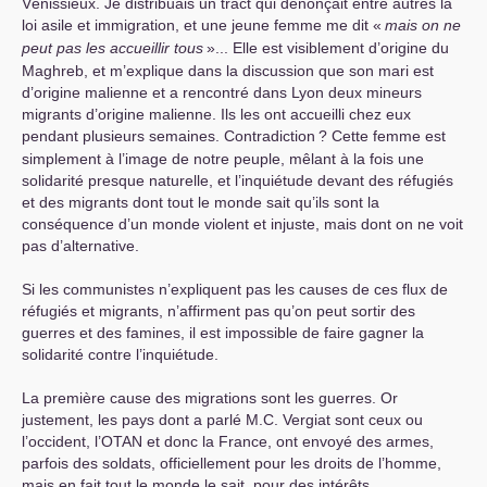
Vénissieux. Je distribuais un tract qui dénonçait entre autres la
loi asile et immigration, et une jeune femme me dit «
mais on ne
peut pas les accueillir tous
»... Elle est visiblement d’origine du
Maghreb, et m’explique dans la discussion que son mari est
d’origine malienne et a rencontré dans Lyon deux mineurs
migrants d’origine malienne. Ils les ont accueilli chez eux
pendant plusieurs semaines. Contradiction
? Cette femme est
simplement à l’image de notre peuple, mêlant à la fois une
solidarité presque naturelle, et l’inquiétude devant des réfugiés
et des migrants dont tout le monde sait qu’ils sont la
conséquence d’un monde violent et injuste, mais dont on ne voit
pas d’alternative.
Si les communistes n’expliquent pas les causes de ces flux de
réfugiés et migrants, n’affirment pas qu’on peut sortir des
guerres et des famines, il est impossible de faire gagner la
solidarité contre l’inquiétude.
La première cause des migrations sont les guerres. Or
justement, les pays dont a parlé
M.C.
Vergiat sont ceux ou
l’occident, l’
OTAN
et donc la France, ont envoyé des armes,
parfois des soldats, officiellement pour les droits de l’homme,
mais en fait tout le monde le sait, pour des intérêts