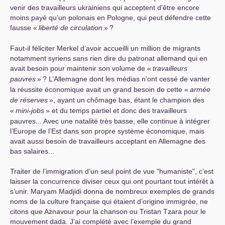
venir des travailleurs ukrainiens qui acceptent d’être encore
moins payé qu’un polonais en Pologne, qui peut défendre cette
fausse «
liberté de circulation
»
?
Faut-il féliciter Merkel d’avoir accueilli un million de migrants
notamment syriens sans rien dire du patronat allemand qui en
avait besoin pour maintenir son volume de «
travailleurs
pauvres
»
? L’Allemagne dont les médias n’ont cessé de vanter
la réussite économique avait un grand besoin de cette «
armée
de réserves
», ayant un chômage bas, étant le champion des
«
mini-jobs
» et du temps partiel et donc des travailleurs
pauvres... Avec une natalité très basse, elle continue à intégrer
l’Europe de l’Est dans son propre système économique, mais
avait aussi besoin de travailleurs acceptant en Allemagne des
bas salaires...
Traiter de l’immigration d’un seul point de vue "humaniste", c’est
laisser la concurrence diviser ceux qui ont pourtant tout intérêt à
s’unir. Maryam Madjidi donna de nombreux exemples de grands
noms de la culture française qui étaient d’origine immigrée, ne
citons que Aznavour pour la chanson ou Tristan Tzara pour le
mouvement dada. J’ai complété avec l’exemple du grand