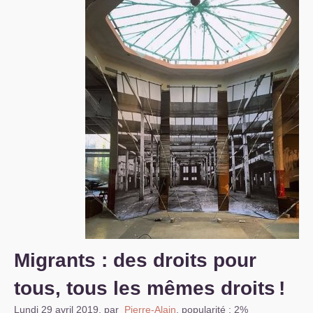
S’organiser
Comprendre...
Vie du site
Migrants : des droits pour
tous, tous les mêmes droits
!
Lundi 29 avril 2019
,
par
Pierre-Alain
,
popularité : 2%