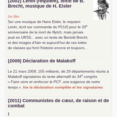
(2002) Lenin (requiem), texte de B.
Brecht, musique de H. Eisler
Un film
Sur une musique de Hans Eisler, le requiem
e
Lenin, écrit sur commande du
PCUS
pour le 20
anniversaire de la mort de Illytch, mais jamais
joué en
URSS
... avec un texte de Bertold Brecht,
et des images d’hier et aujourd’hui de ces luttes
de classes qui font l’histoire encore et toujours...
(2009) Déclaration de Malakoff
Le 21 mars 2009, 155 militants, de 29 départements réunis à
e
Malakoff signataires du texte alternatif du 34
congrès
«
Faire vivre et renforcer le
PCF
, une exigence de notre
temps
»
.
lire la déclaration complète et les signataires
(2011) Communistes de cœur, de raison et de
combat
!