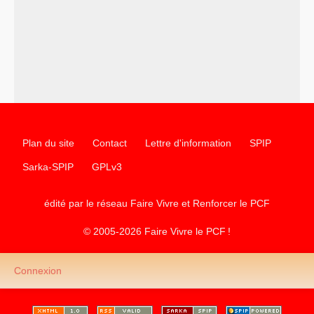
–
un texte de Jean-Claude Delaunay
le marxisme est la
science sociale de notre temps
–
un appel
proposé aux partis communistes et ouvrier
d’Europe
–
les
cinq chantiers pour contribuer au débat sur le projet
communiste
Plan du site
Contact
Lettre d'information
SPIP
Sarka-SPIP
GPLv3
édité par le réseau Faire Vivre et Renforcer le
PCF
© 2005-2026 Faire Vivre le
PCF
!
Connexion