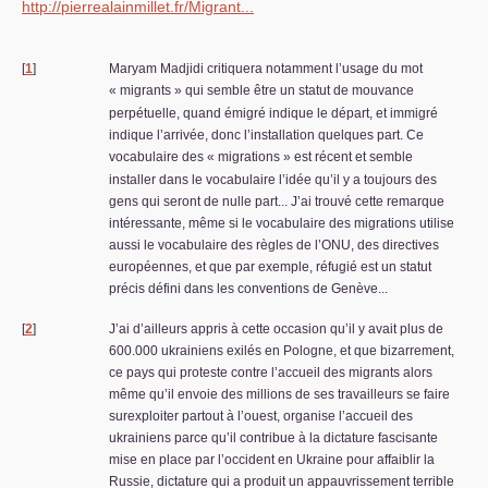
http://pierrealainmillet.fr/Migrant...
[
1
]
Maryam Madjidi critiquera notamment l’usage du mot
«
migrants
» qui semble être un statut de mouvance
perpétuelle, quand émigré indique le départ, et immigré
indique l’arrivée, donc l’installation quelques part. Ce
vocabulaire des «
migrations
» est récent et semble
installer dans le vocabulaire l’idée qu’il y a toujours des
gens qui seront de nulle part... J’ai trouvé cette remarque
intéressante, même si le vocabulaire des migrations utilise
aussi le vocabulaire des règles de l’
ONU
, des directives
européennes, et que par exemple, réfugié est un statut
précis défini dans les conventions de Genève...
[
2
]
J’ai d’ailleurs appris à cette occasion qu’il y avait plus de
600.000 ukrainiens exilés en Pologne, et que bizarrement,
ce pays qui proteste contre l’accueil des migrants alors
même qu’il envoie des millions de ses travailleurs se faire
surexploiter partout à l’ouest, organise l’accueil des
ukrainiens parce qu’il contribue à la dictature fascisante
mise en place par l’occident en Ukraine pour affaiblir la
Russie, dictature qui a produit un appauvrissement terrible