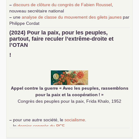
–
discours de clôture du congrès de Fabien Roussel
,
nouveau secrétaire national
–
une
analyse de classe du mouvement des gilets jaunes
par
Philippe Cordat
–
un texte de Jean-Claude Delaunay
le marxisme est la
(2024) Pour la paix, pour les peuples,
science sociale de notre temps
partout, faire reculer l’extrême-droite et
–
un appel
proposé aux partis communistes et ouvrier
l’
OTAN
d’Europe
–
demandez
le numéro 10 de la revue Unir les Communistes
!
–
les
cinq chantiers pour contribuer au débat sur le projet
communiste
Appel contre la guerre «
Avec les peuples, rassemblons
pour la paix et la coopération
!
»
Congrès des peuples pour la paix, Frida Khalo, 1952
–
pour une autre société, le
socialisme
.
–
le
dernier congrès du
PCF
e
–
contribution de jeunes communistes au 39
congrès :
Six
chantiers pour affirmer l’ambition révolutionnaire du
PCF