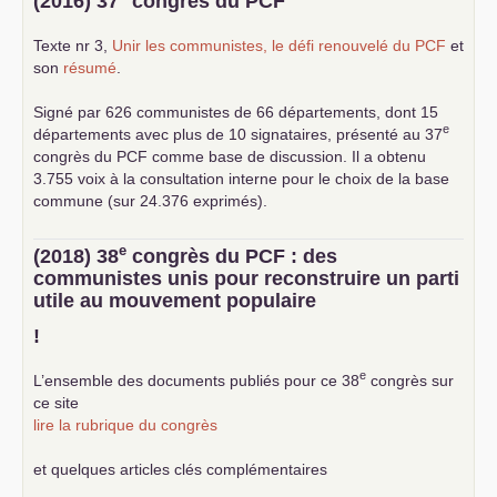
(2016) 37
congrès du
PCF
Texte nr 3,
Unir les communistes, le défi renouvelé du
PCF
et
son
résumé
.
Signé par 626 communistes de 66 départements, dont 15
e
départements avec plus de 10 signataires, présenté au 37
congrès du
PCF
comme base de discussion. Il a obtenu
3.755 voix à la consultation interne pour le choix de la base
commune (sur 24.376 exprimés).
e
(2018) 38
congrès du
PCF
: des
communistes unis pour reconstruire un parti
utile au mouvement populaire
!
e
L’ensemble des documents publiés pour ce 38
congrès sur
ce site
lire la rubrique du congrès
et quelques articles clés complémentaires