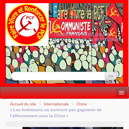
«
l’histoire de toute société
jusqu’à nos jours est l’histoire
de la lutte de classes
»
Rechercher :
>>
Vie politique
Accueil du site
>
Internationale
>
Chine
>
«
Les Américains ne sortiront pas gagnants de
Lutter, Unir...
l’affrontement avec la Chine
»
Internationale