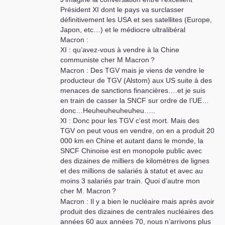
M. Macron
?
Président
XI
dont le pays va surclasser
Macron : Il y a bien les Airbus
? Alors là je suis
définitivement les
USA
et ses satellites (Europe,
sûr de moi
!
Japon, etc…) et le médiocre ultralibéral
Xi : vous avez raison
! D’ailleurs une grande
Macron :
partie des Airbus sont maintenant produits en
XI
: qu’avez-vous à vendre à la Chine
Chine communiste, ce qui nous a permis de
communiste cher M Macron
?
créer notre propre industrie aéronautique en
Macron : Des
TGV
mais je viens de vendre le
sortant nos propres avions made in China
! Quoi
producteur de
TGV
(Alstom) aux
US
suite à des
d’autres cher M. Macron
?
menaces de sanctions financières….et je suis
Macron : Il y a bien le foie gras, les 400
en train de casser la
SNCF
sur ordre de l’
UE
…
fromages, le Champagne, le Cognac/Armagnac
donc…Heuheuheuheuheu…..
et les Grands vins de Bourgogne et du
XI
: Donc pour les
TGV
c’est mort. Mais des
Bordelais, ainsi que les parfums et la haute
TGV
on peut vous en vendre, on en a produit 20
couture, et notre pays est le N°1 en terme
000 km en Chine et autant dans le monde, la
touristique.
SNCF
Chinoise est en monopole public avec
Xi : Là je suis d’accord et nous avons racheté de
des dizaines de milliers de kilomètres de lignes
nombreux grands châteaux ainsi que Club Med
et des millions de salariés à statut et avec au
comme des milliers d’hectares de terres en
moins 3 salariés par train. Quoi d’autre mon
France, et des millions de touristes Chinois
cher M. Macron
?
viennent en France.
Macron : Il y a bien le nucléaire mais après avoir
Macron : donc tout va bien
! Et vive l’Europe qui
produit des dizaines de centrales nucléaires des
nous a permis de développer la concurrence
années 60 aux années 70, nous n’arrivons plus