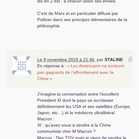
dis en 2 est : à chacun selon ses envies.
C’est de Marx et en particulier diffusé par
Politzer dans ses principes élémentaires de la
philosophie.
#
Le 9 novembre 2019 à 21:46
,
par
STALINE
En réponse à :
«
Les Américains ne sortiront
pas gagnants de l’affrontement avec la
Chine
»
J’imagine la conversation entre l’excellent
Président
XI
dont le pays va surclasser
définitivement les
USA
et ses satellites (Europe,
Japon, etc…) et le médiocre ultralibéral
Macron :
XI
: qu’avez-vous à vendre à la Chine
communiste cher M Macron
?
Macron : Des
TGV
mais je viens de vendre le