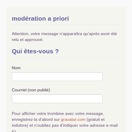
France a besoin et l’un de nos 3 opérateurs
télécoms publics géants comme China Mobile
ou China Telecom, qui emploient plus de 1
modération a priori
million de salariés à statut, sur un seul réseau
piloté par l’Etat communiste peuvent vous
racheter
FT
renommer en l’agrume, d’origine
Attention, votre message n’apparaîtra qu’après avoir été
Chinoise, Orange donc. Quoi d’autre cher
relu et approuvé.
M. Macron
?
Macron : Il y a bien les Airbus
? Alors là je suis
Qui êtes-vous ?
sûr de moi
!
Xi : vous avez raison
! D’ailleurs une grande
partie des Airbus sont maintenant produits en
Nom
Chine communiste, ce qui nous a permis de
créer notre propre industrie aéronautique en
sortant nos propres avions made in China
! Quoi
Courriel (non publié)
d’autres cher M. Macron
?
Macron : Il y a bien le foie gras, les 400
fromages, le Champagne, le Cognac/Armagnac
et les Grands vins de Bourgogne et du
Pour afficher votre trombine avec votre message,
Bordelais, ainsi que les parfums et la haute
enregistrez-la d’abord sur
gravatar.com
(gratuit et
couture, et notre pays est le N°1 en terme
indolore) et n’oubliez pas d’indiquer votre adresse e-mail
touristique.
ici.