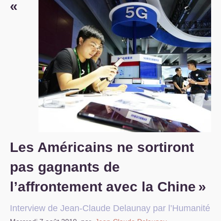
«
S’organiser
Comprendre...
Vie du site
Les Américains ne sortiront
pas gagnants de
l’affrontement avec la Chine
»
Interview de Jean-Claude Delaunay par l’Humanité