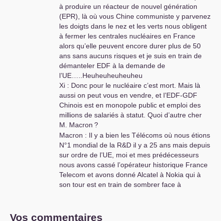
libre et non faussée et ainsi de casser et
à produire un réacteur de nouvel génération
privatiser tous nos services publics en
(
EPR
), là où vous Chine communiste y parvenez
France…..et pourquoi ne faites-vous pas la
les doigts dans le nez et les verts nous obligent
même chose en Chine M. Xi
?
à fermer les centrales nucléaires en France
Xi : Je suis désolé M. Macron mais quand je vois
alors qu’elle peuvent encore durer plus de 50
le résultat catastrophique de votre politique
ans sans aucuns risques et je suis en train de
ultralibérale hyperatlantiste que vous appliquez
démanteler
EDF
à la demande de
en France et en Europe en copiant stupidement
l’
UE
…..Heuheuheuheuheu
Reagan et Thatcher depuis 35 ans, et quand je
Xi : Donc pour le nucléaire c’est mort. Mais là
vois le succès de notre politique qu’appliquait De
aussi on peut vous en vendre, et l’
EDF
-
GDF
Gaulle, Pompidou et Giscard des années 60 et
Chinois est en monopole public et emploi des
70, je préfère maintenir notre politique
millions de salariés à statut. Quoi d’autre cher
industrielle forte pilotée à long terme par l’Etat
M. Macron
?
communiste qui nous réussit à 1000%.
Macron : Il y a bien les Télécoms où nous étions
J’ai dit la même chose à M .Trump.
N°1 mondial de la R&D il y a 25 ans mais depuis
Désolé….cher M. Macron.
sur ordre de l’
UE
, moi et mes prédécesseurs
Macron : Heuheuheuheuheu….mais que va
nous avons cassé l’opérateur historique France
devenir notre beau capitalisme ultralibéral
Telecom et avons donné Alcatel à Nokia qui à
hyperatlantiste
?
son tour est en train de sombrer face à
Xi : Paix à son âme cher M. Macron.
Huawei…. Heuheuheuheuheu….
XI
: Donc là aussi c’est mort. Mais Huawei, et
Xiaomi peuvent vous vendre tout ce dont la
Vos commentaires