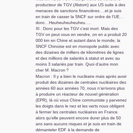
producteur de
TGV
(Alstom) aux
US
suite à des
menaces de sanctions financières….et je suis
en train de casser la
SNCF
sur ordre de l’
UE
…
donc…Heuheuheuheuheu…..
XI
: Donc pour les
TGV
c’est mort. Mais des
TGV
on peut vous en vendre, on en a produit 20
000 km en Chine et autant dans le monde, la
SNCF
Chinoise est en monopole public avec
des dizaines de milliers de kilomètres de lignes
et des millions de salariés à statut et avec au
moins 3 salariés par train. Quoi d’autre mon
cher M. Macron
?
Macron : Il y a bien le nucléaire mais après avoir
produit des dizaines de centrales nucléaires des
années 60 aux années 70, nous n’arrivons plus
à produire un réacteur de nouvel génération
(
EPR
), là où vous Chine communiste y parvenez
les doigts dans le nez et les verts nous obligent
à fermer les centrales nucléaires en France
alors qu’elle peuvent encore durer plus de 50
ans sans aucuns risques et je suis en train de
démanteler
EDF
à la demande de