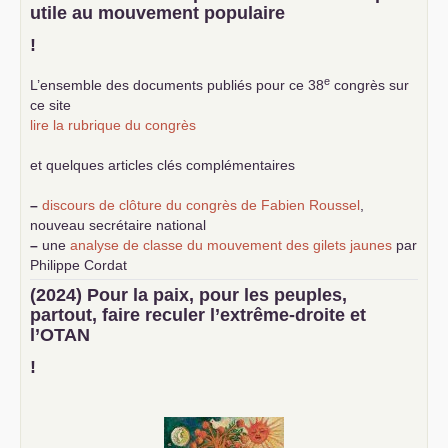
utile au mouvement populaire
!
e
L’ensemble des documents publiés pour ce 38
congrès sur
ce site
lire la rubrique du congrès
et quelques articles clés complémentaires
–
discours de clôture du congrès de Fabien Roussel
,
nouveau secrétaire national
–
une
analyse de classe du mouvement des gilets jaunes
par
Philippe Cordat
–
un texte de Jean-Claude Delaunay
le marxisme est la
(2024) Pour la paix, pour les peuples,
science sociale de notre temps
partout, faire reculer l’extrême-droite et
–
un appel
proposé aux partis communistes et ouvrier
l’
OTAN
d’Europe
–
demandez
le numéro 10 de la revue Unir les Communistes
!
–
les
cinq chantiers pour contribuer au débat sur le projet
communiste