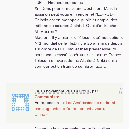
l’
UE
…..Heuheuheuheuheu
Xi : Donc pour le nucléaire c’est mort. Mais là
aussi on peut vous en vendre, et l’
EDF
-
GDF
Chinois est en monopole public et emploi des
millions de salariés à statut. Quoi d’autre cher
M. Macron
?
Macron : Il y a bien les Télécoms où nous étions
N°1 mondial de la R&D il y a 25 ans mais depuis
sur ordre de l’
UE
, moi et mes prédécesseurs
nous avons cassé l’opérateur historique France
Telecom et avons donné Alcatel à Nokia qui à
son tour est en train de sombrer face à
Huawei…. Heuheuheuheuheu….
XI
: Donc là aussi c’est mort. Mais Huawei, et
Xiaomi peuvent vous vendre tout ce dont la
#
France a besoin et l’un de nos 3 opérateurs
Le 18 novembre 2019 à 08:01
,
par
télécoms publics géants comme China Mobile
Communiste
ou China Telecom, qui emploient plus de 1
En réponse à :
«
Les Américains ne sortiront
million de salariés à statut, sur un seul réseau
pas gagnants de l’affrontement avec la
piloté par l’Etat communiste peuvent vous
Chine
»
racheter
FT
renommer en l’agrume, d’origine
Chinoise, Orange donc. Quoi d’autre cher
J’imagine la conversation entre l’excellent