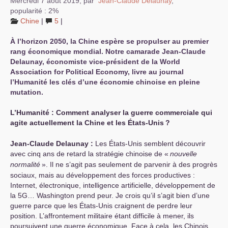
Mercredi 7 août 2019
,
par
Jean-Claude Delaunay
,
popularité : 2%
Chine
|
5
|
À l’horizon 2050, la Chine espère se propulser au premier
rang économique mondial. Notre camarade Jean-Claude
Delaunay, économiste vice-président de la World
Association for Political Economy, livre au journal
l’Humanité les clés d’une économie chinoise en pleine
mutation.
L’Humanité : Comment analyser la guerre commerciale qui
agite actuellement la Chine et les États-Unis
?
Jean-Claude Delaunay :
Les États-Unis semblent découvrir
avec cinq ans de retard la stratégie chinoise de «
nouvelle
normalité
». Il ne s’agit pas seulement de parvenir à des progrès
sociaux, mais au développement des forces productives :
Internet, électronique, intelligence artificielle, développement de
la 5G… Washington prend peur. Je crois qu’il s’agit bien d’une
guerre parce que les États-Unis craignent de perdre leur
position. L’affrontement militaire étant difficile à mener, ils
poursuivent une guerre économique. Face à cela, les Chinois