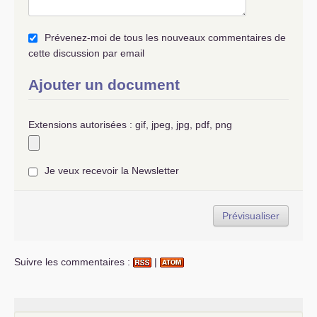
Macron : Heuheuheuheuheu….mais que va
devenir notre beau capitalisme ultralibéral
Prévenez-moi de tous les nouveaux commentaires de
hyperatlantiste
?
cette discussion par email
Xi : Paix à son âme cher M. Macron.
Ajouter un document
Extensions autorisées : gif, jpeg, jpg, pdf, png
Je veux recevoir la Newsletter
Suivre les commentaires :
|