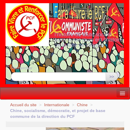
«
l’histoire de toute société
jusqu’à nos jours est l’histoire
de la lutte de classes
»
Rechercher :
>>
Vie politique
Accueil du site
>
Internationale
>
Chine
>
Chine, socialisme, démocratie, et projet de base
Lutter, Unir...
commune de la direction du
PCF
Internationale