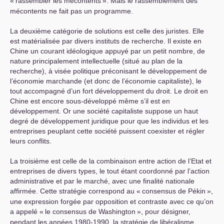
«
rassembler les mécontents
». Mais le rassemblement des
mécontents ne fait pas un programme.
La deuxième catégorie de solutions est celle des juristes. Elle
est matérialisée par divers instituts de recherche. Il existe en
Chine un courant idéologique appuyé par un petit nombre, de
nature principalement intellectuelle (situé au plan de la
recherche), à visée politique préconisant le développement de
l’économie marchande (et donc de l’économie capitaliste), le
tout accompagné d’un fort développement du droit. Le droit en
Chine est encore sous-développé même s’il est en
développement. Or une société capitaliste suppose un haut
degré de développement juridique pour que les individus et les
entreprises peuplant cette société puissent coexister et régler
leurs conflits.
La troisième est celle de la combinaison entre action de l’Etat et
entreprises de divers types, le tout étant coordonné par l’action
administrative et par le marché, avec une finalité nationale
affirmée. Cette stratégie correspond au «
consensus de Pékin
»,
une expression forgée par opposition et contraste avec ce qu’on
a appelé «
le consensus de Washington
», pour désigner,
pendant les années 1980-1990, la stratégie de libéralisme