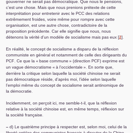
gouverner ne serait pas démocratique. Que nous le pensions,
c’est une chose. Mais que nous prenions prétexte de cette
interprétation pour entretenir avec le
PCC
des relations
extrêmement froides, voire même pour rompre avec cette
organisation, est une autre chose, contradictoire de la
proposition précédente. Car elle signifie que nous, nous
détenons la vérité d’un modèle de socialisme mais pas eux
[
2
]
.
En réalité, le concept de socialisme a disparu de la réflexion
communiste en général et notamment de celle des dirigeants du
PCF
. Ce que la «
base commune
» (direction
PCF
) exprime est
un vague démocratisme «
à l’occidentale
». En sorte que,
derrière la critique selon laquelle la société chinoise ne serait
pas démocratique réside, d’après moi, l’idée selon laquelle
l’emploi même du concept de socialisme serait antinomique de
la démocratie.
Incidemment, on perçoit ici, me semble-t-il, que la réflexion
relative à la société chinoise est, en même temps, réflexion sur
la société française.
–
d) Le quatrième principe à respecter est, selon moi, celui de la
liberté entière des communistes français à discuter de la Chine