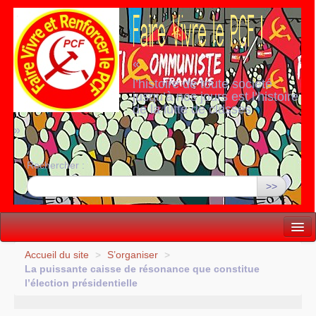
«
l’histoire de toute société
jusqu’à nos jours est l’histoire
de la lutte de classes
»
Rechercher :
>>
Vie politique
Accueil du site
>
S’organiser
>
La puissante caisse de résonance que constitue
Lutter, Unir...
l’élection présidentielle
Internationale