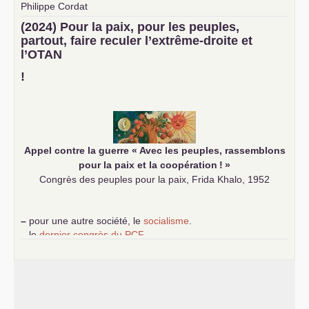
Philippe Cordat
–
un texte de Jean-Claude Delaunay
le marxisme est la
(2024) Pour la paix, pour les peuples,
science sociale de notre temps
partout, faire reculer l’extrême-droite et
–
un appel
proposé aux partis communistes et ouvrier
l’
OTAN
d’Europe
–
demandez
le numéro 10 de la revue Unir les Communistes
!
–
les
cinq chantiers pour contribuer au débat sur le projet
communiste
Appel contre la guerre «
Avec les peuples, rassemblons
pour la paix et la coopération
!
»
Congrès des peuples pour la paix, Frida Khalo, 1952
–
pour une autre société, le
socialisme
.
–
le
dernier congrès du
PCF
e
–
contribution de jeunes communistes au 39
congrès :
Six
chantiers pour affirmer l’ambition révolutionnaire du
PCF
–
un texte de Jean-Claude Delaunay
le marxisme est la
science sociale de notre temps
–
un appel
proposé aux partis communistes et ouvrier