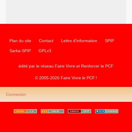
d’Europe
–
les
cinq chantiers pour contribuer au débat sur le projet
communiste
Plan du site
Contact
Lettre d'information
SPIP
Sarka-SPIP
GPLv3
édité par le réseau Faire Vivre et Renforcer le
PCF
© 2005-2026 Faire Vivre le
PCF
!
Connexion