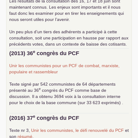
Les résultats de la consultation des 16, 17 et 18 juin sont
maintenant connus. Les enjeux sont importants et il nous
faut donc les examiner pour en tirer les enseignements qui
nous seront utiles pour l’avenir.
Un peu plus d’un tiers des adhérents a participé à cette
consultation, soit une participation en hausse par rapport aux
précédents votes, dans un contexte de baisse des cotisants.
... lire la suite
e
(2013) 36
congrès du
PCF
Unir les communistes pour un
PCF
de combat, marxiste,
populaire et rassembleur
Texte signé par 542 communistes de 64 départements
e
présenté au 36
congrès du
PCF
comme base de
discussion. Il a obtenu 3694 voix à la consultation interne
pour le choix de la base commune (sur 33 623 exprimés) .
e
(2016) 37
congrès du
PCF
Texte nr 3,
Unir les communistes, le défi renouvelé du
PCF
et
son
résumé
.