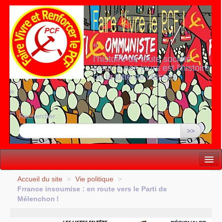
«
l’histoire de toute société
jusqu’à nos jours est l’histoire
de la lutte de classes
»
Rechercher :
>>
Vie politique
Accueil du site
>
Vie politique
>
Frrance insoumise : en route vers le Parti de
Lutter, Unir...
Mélenchon
!
Internationale