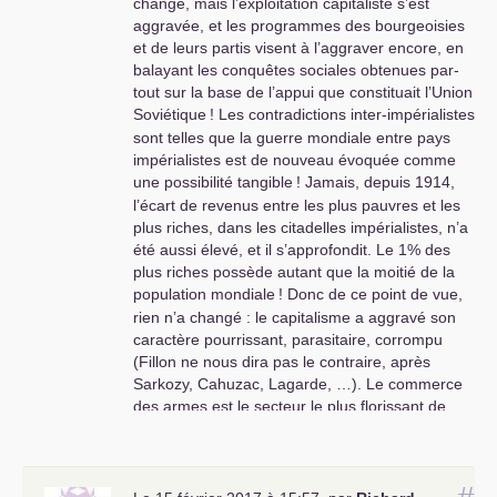
changé, mais l’exploi­ta­tion capi­ta­liste s’est
aggra­vée, et les pro­gram­mes des bour­geoi­sies
et de leurs partis visent à l’aggra­ver encore, en
balayant les conquê­tes socia­les obte­nues par­
tout sur la base de l’appui que cons­ti­tuait l’Union
Soviétique
! Les contra­dic­tions inter-impé­ria­lis­tes
sont telles que la guerre mon­diale entre pays
impé­ria­lis­tes est de nou­veau évoquée comme
une pos­si­bi­lité tan­gi­ble
! Jamais, depuis 1914,
l’écart de reve­nus entre les plus pau­vres et les
plus riches, dans les cita­del­les impé­ria­lis­tes, n’a
été aussi élevé, et il s’appro­fon­dit. Le 1% des
plus riches pos­sède autant que la moitié de la
popu­la­tion mon­diale
! Donc de ce point de vue,
rien n’a changé : le capi­ta­lisme a aggravé son
carac­tère pour­ris­sant, para­si­taire, cor­rompu
(Fillon ne nous dira pas le contraire, après
Sarkozy, Cahuzac, Lagarde, …). Le com­merce
des armes est le sec­teur le plus flo­ris­sant de
l’économie et ils s’en van­tent
!
Or ce qu’il nous faut, c’est chan­ger réel­le­ment.
La Révolution d’Octobre nous apprend que pour