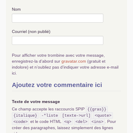
ce n’est pas pré­pa­rer les affron­te­ments de
Nom
demain, c’est pré­pa­rer le ter­rain à des opé­ra­
tions poli­ti­ques qui, au nom de pré­ten­dues
étapes, ne font que repous­ser la révo­lu­tion
néces­saire aux calen­des grec­ques.
Courriel (non publié)
FRATERNELLEMENT
ALAIN
DOTTA
Pour afficher votre trombine avec votre message,
enregistrez-la d’abord sur
gravatar.com
(gratuit et
indolore) et n’oubliez pas d’indiquer votre adresse e-mail
ici.
Ajoutez votre commentaire ici
Texte de votre message
Ce champ accepte les raccourcis SPIP
{{gras}}
{italique}
-*liste
[texte->url]
<quote>
et le code HTML
. Pour
<code>
<q>
<del>
<ins>
créer des paragraphes, laissez simplement des lignes