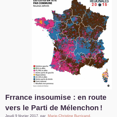
S’organiser
Comprendre...
Vie du site
Frrance insoumise : en route
vers le Parti de Mélenchon
!
Jeudi 9 février 2017
,
par
Marie-Christine Burricand
,