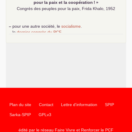
pour la paix et la coopération
!
»
Congrès des peuples pour la paix, Frida Khalo, 1952
–
pour une autre société, le
socialisme
.
–
le
dernier congrès du
PCF
e
–
contribution de jeunes communistes au 39
congrès :
Six
chantiers pour affirmer l’ambition révolutionnaire du
PCF
–
un texte de Jean-Claude Delaunay
le marxisme est la
science sociale de notre temps
–
un appel
proposé aux partis communistes et ouvrier
d’Europe
–
les
cinq chantiers pour contribuer au débat sur le projet
communiste
Plan du site
Contact
Lettre d'information
SPIP
Sarka-SPIP
GPLv3
édité par le réseau Faire Vivre et Renforcer le
PCF