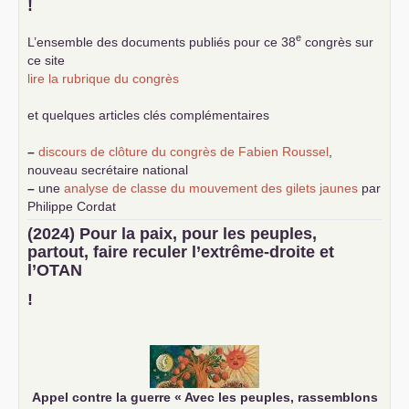
!
e
L’ensemble des documents publiés pour ce 38
congrès sur
ce site
lire la rubrique du congrès
et quelques articles clés complémentaires
–
discours de clôture du congrès de Fabien Roussel
,
nouveau secrétaire national
–
une
analyse de classe du mouvement des gilets jaunes
par
Philippe Cordat
–
un texte de Jean-Claude Delaunay
le marxisme est la
(2024) Pour la paix, pour les peuples,
science sociale de notre temps
partout, faire reculer l’extrême-droite et
–
un appel
proposé aux partis communistes et ouvrier
l’
OTAN
d’Europe
–
demandez
le numéro 10 de la revue Unir les Communistes
!
–
les
cinq chantiers pour contribuer au débat sur le projet
communiste
Appel contre la guerre «
Avec les peuples, rassemblons