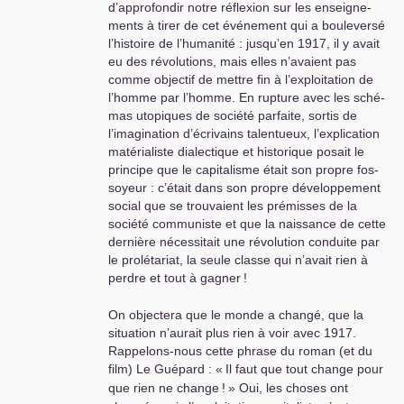
d’appro­fon­dir notre réflexion sur les ensei­gne­
ments à tirer de cet événement qui a bou­le­versé
l’his­toire de l’huma­nité : jusqu’en 1917, il y avait
eu des révo­lu­tions, mais elles n’avaient pas
comme objec­tif de mettre fin à l’exploi­ta­tion de
l’homme par l’homme. En rup­ture avec les sché­
mas uto­pi­ques de société par­faite, sortis de
l’ima­gi­na­tion d’écrivains talen­tueux, l’expli­ca­tion
maté­ria­liste dia­lec­ti­que et his­to­ri­que posait le
prin­cipe que le capi­ta­lisme était son propre fos­
soyeur : c’était dans son propre déve­lop­pe­ment
social que se trou­vaient les pré­mis­ses de la
société com­mu­niste et que la nais­sance de cette
der­nière néces­si­tait une révo­lu­tion conduite par
le pro­lé­ta­riat, la seule classe qui n’avait rien à
perdre et tout à gagner
!
On objec­tera que le monde a changé, que la
situa­tion n’aurait plus rien à voir avec 1917.
Rappelons-nous cette phrase du roman (et du
film) Le Guépard : «
Il faut que tout change pour
que rien ne change
!
» Oui, les choses ont