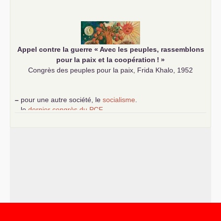
–
les
cinq chantiers pour contribuer au débat sur le projet
communiste
Appel contre la guerre «
Avec les peuples, rassemblons
pour la paix et la coopération
!
»
Congrès des peuples pour la paix, Frida Khalo, 1952
–
pour une autre société, le
socialisme
.
–
le
dernier congrès du
PCF
e
–
contribution de jeunes communistes au 39
congrès :
Six
chantiers pour affirmer l’ambition révolutionnaire du
PCF
–
un texte de Jean-Claude Delaunay
le marxisme est la
science sociale de notre temps
–
un appel
proposé aux partis communistes et ouvrier
d’Europe
–
les
cinq chantiers pour contribuer au débat sur le projet
communiste