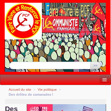
«
l’histoire de toute société
jusqu’à nos jours est l’histoire
de la lutte de classes
»
Rechercher :
>>
Vie politique
Accueil du site
>
Vie politique
>
Des drôles de camarades
!
Lutter, Unir...
Des
Internationale