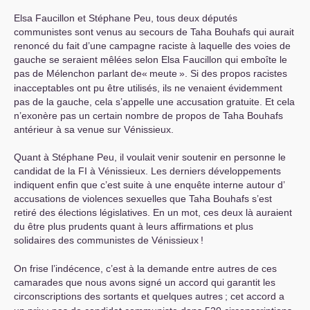
Elsa Faucillon et Stéphane Peu, tous deux députés
communistes sont venus au secours de Taha Bouhafs qui aurait
renoncé du fait d’une campagne raciste à laquelle des voies de
gauche se seraient mêlées selon Elsa Faucillon qui emboîte le
pas de Mélenchon parlant de«
meute
». Si des propos racistes
inacceptables ont pu être utilisés, ils ne venaient évidemment
pas de la gauche, cela s’appelle une accusation gratuite. Et cela
n’exonère pas un certain nombre de propos de Taha Bouhafs
antérieur à sa venue sur Vénissieux.
Quant à Stéphane Peu, il voulait venir soutenir en personne le
candidat de la
FI
à Vénissieux. Les derniers développements
indiquent enfin que c’est suite à une enquête interne autour d’
accusations de violences sexuelles que Taha Bouhafs s’est
retiré des élections législatives. En un mot, ces deux là auraient
du être plus prudents quant à leurs affirmations et plus
solidaires des communistes de Vénissieux
!
On frise l’indécence, c’est à la demande entre autres de ces
camarades que nous avons signé un accord qui garantit les
circonscriptions des sortants et quelques autres
; cet accord a