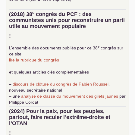
e
(2018) 38
congrès du
PCF
: des
communistes unis pour reconstruire un parti
utile au mouvement populaire
!
e
L’ensemble des documents publiés pour ce 38
congrès sur
ce site
lire la rubrique du congrès
et quelques articles clés complémentaires
–
discours de clôture du congrès de Fabien Roussel
,
nouveau secrétaire national
–
une
analyse de classe du mouvement des gilets jaunes
par
Philippe Cordat
–
un texte de Jean-Claude Delaunay
le marxisme est la
(2024) Pour la paix, pour les peuples,
science sociale de notre temps
partout, faire reculer l’extrême-droite et
–
un appel
proposé aux partis communistes et ouvrier
l’
OTAN
d’Europe
–
demandez
le numéro 10 de la revue Unir les Communistes
!