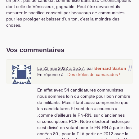
un prix : pas de candidat communiste dans 520 circonscriptions
dont celle de Vénissieux, gagnable. Peut être devraient-ils
mesurer le sacrifice consenti par beaucoup de communistes
pour les protéger et baisser d’un ton, c’est la moindre des
choses.
Vos commentaires
#
Le 22 mai 2022 à 15:27
,
par
Bernard Sarton
En réponse à :
Des drôles de camarades
!
En effet avec 54 candidatures communistes
nous sommes loin du compte pour bon nombre
de militants. Mais il faut aussi comprendre que
les candidatures
FI
sont des «
coucous
»
,comme d’ailleurs le
FN
-
RN
, sur d’anciennes
circonscriptions
PCF
. Notre électorat historique
s’est divisé en votant pour le
FN
-
RN
à partir des
années 80 , pour la
FI
à partir de 2012 avec la