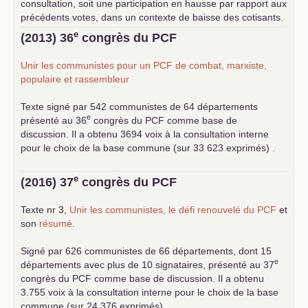
consultation, soit une participation en hausse par rapport aux
précédents votes, dans un contexte de baisse des cotisants.
... lire la suite
e
(2013) 36
congrès du
PCF
Unir les communistes pour un
PCF
de combat, marxiste,
populaire et rassembleur
Texte signé par 542 communistes de 64 départements
e
présenté au 36
congrès du
PCF
comme base de
discussion. Il a obtenu 3694 voix à la consultation interne
pour le choix de la base commune (sur 33 623 exprimés) .
e
(2016) 37
congrès du
PCF
Texte nr 3,
Unir les communistes, le défi renouvelé du
PCF
et
son
résumé
.
Signé par 626 communistes de 66 départements, dont 15
e
départements avec plus de 10 signataires, présenté au 37
congrès du
PCF
comme base de discussion. Il a obtenu
3.755 voix à la consultation interne pour le choix de la base
commune (sur 24.376 exprimés).