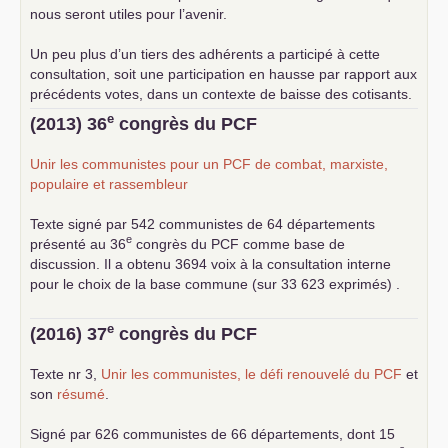
nous seront utiles pour l’avenir.
Un peu plus d’un tiers des adhérents a participé à cette
consultation, soit une participation en hausse par rapport aux
précédents votes, dans un contexte de baisse des cotisants.
... lire la suite
e
(2013) 36
congrès du
PCF
Unir les communistes pour un
PCF
de combat, marxiste,
populaire et rassembleur
Texte signé par 542 communistes de 64 départements
e
présenté au 36
congrès du
PCF
comme base de
discussion. Il a obtenu 3694 voix à la consultation interne
pour le choix de la base commune (sur 33 623 exprimés) .
e
(2016) 37
congrès du
PCF
Texte nr 3,
Unir les communistes, le défi renouvelé du
PCF
et
son
résumé
.
Signé par 626 communistes de 66 départements, dont 15