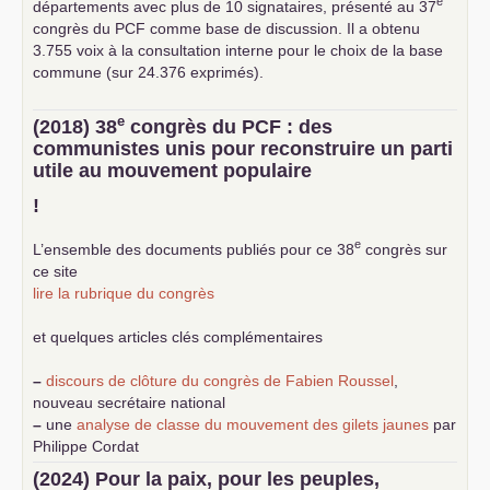
e
départements avec plus de 10 signataires, présenté au 37
congrès du
PCF
comme base de discussion. Il a obtenu
3.755 voix à la consultation interne pour le choix de la base
commune (sur 24.376 exprimés).
e
(2018) 38
congrès du
PCF
: des
communistes unis pour reconstruire un parti
utile au mouvement populaire
!
e
L’ensemble des documents publiés pour ce 38
congrès sur
ce site
lire la rubrique du congrès
et quelques articles clés complémentaires
–
discours de clôture du congrès de Fabien Roussel
,
nouveau secrétaire national
–
une
analyse de classe du mouvement des gilets jaunes
par
Philippe Cordat
–
un texte de Jean-Claude Delaunay
le marxisme est la
(2024) Pour la paix, pour les peuples,
science sociale de notre temps