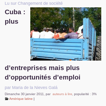
Lu sur Changement de société
S’organiser
Cuba :
Comprendre...
plus
Vie du site
d’entreprises mais plus
d’opportunités d’emploi
par Maria de la Nieves Galá
Dimanche 30 janvier 2011
,
par
auteurs à lire
,
popularité : 3%
Amérique latine
|