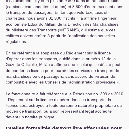
«
Actuellement, il y en a plus de 9 800 dans le transport routier
(camions, camionnettes et autos) et 8 500 d’entre eux sont dans
le transport de passagers. En tant que vélo-taxi, taxis et
charrettes, nous avons 31 900 inscrits
», a affirmé l’ingénieur
économiste Eduardo Millán, de la Direction des Marchandises
du Ministère des Transports (
MITRANS
), qui estime que ces
chiffres doivent croître à partir de l’application des nouvelles
régulations.
En se référant à la souplesse du Règlement sur la licence
d’opérer dans les transports, publié dans le numéro 12 de la
Gazette Officielle, Millán a affirmé que «
celui qui le désire peut
demander sa licence pour fournir des services de transport de
marchandises ou de passagers, sans accord de livraison de
combustible avec les Conseils de l’administration provinciale
».
Le fonctionnaire a fait référence à la Résolution no. 399 de 2010
–Règlement sur la licence d’opérer dans les transports- la
licence sera octroyée a toute personne naturelle propriétaire du
moyen de transport, ou à son représentant légal accrédité
devant un notaire publique.
Quelles formalités devront être effectuées pour