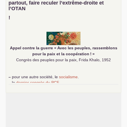
partout, faire reculer l’extrême-droite et
–
un appel
proposé aux partis communistes et ouvrier
l’
OTAN
d’Europe
–
demandez
le numéro 10 de la revue Unir les Communistes
!
–
les
cinq chantiers pour contribuer au débat sur le projet
communiste
Appel contre la guerre «
Avec les peuples, rassemblons
pour la paix et la coopération
!
»
Congrès des peuples pour la paix, Frida Khalo, 1952
–
pour une autre société, le
socialisme
.
–
le
dernier congrès du
PCF
e
–
contribution de jeunes communistes au 39
congrès :
Six
chantiers pour affirmer l’ambition révolutionnaire du
PCF
–
un texte de Jean-Claude Delaunay
le marxisme est la
science sociale de notre temps
–
un appel
proposé aux partis communistes et ouvrier
d’Europe
–
les
cinq chantiers pour contribuer au débat sur le projet