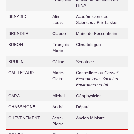
l’
ENA
BENABID
Alim-
Académicien des
Louis
Sciences / Prix Lasker
BRENDER
Claude
Maire de Fessenheim
BREON
François-
Climatologue
Marie
BRULIN
Céline
Sénatrice
CAILLETAUD
Marie-
Conseillère au
Conseil
Claire
Economique, Social et
Environnemental
CARA
Michel
Géophysicien
CHASSAIGNE
André
Député
CHEVENEMENT
Jean-
Ancien Ministre
Pierre