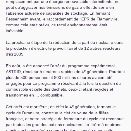
remplacement par une énergie renouvelable intermittente, ne
peut qu’aggraver nos émissions de gaz à effet de serre en
l’absence actuelle de capacités de stockage. En fermant
Fessenheim avant, le raccordement de l’
EPR
de Flamanville,
comme cela était prévu, ce recul environnemental était
inévitable.
La prochaine étape de la réduction de la part du nucléaire dans
la production d’électricité prévoit l’arrêt de 12 autres réacteurs
d’ici 2035.
En août, a été annoncé l’arrêt du programme expérimental
e
ASTRID
, réacteur à neutrons rapides de 4
génération. Pourtant
plus de 500 personnes et 800 millions d’euros avaient été
engagés pour ce programme résolvant à la fois la question du
combustible et celle des déchets, ceux-ci étant recyclés et
transformés en … combustible.
e
Cet arrêt est mortifère
; en effet la 4
génération, fermant le
cycle de l’uranium, constitue la clef de voute de la filière
française, et notre stratégie de fermeture du cycle est reconnue
par toutes les grandes nations nucléaires. La filière à neutrons
rapides est considérée comme la plus avancée dans cette