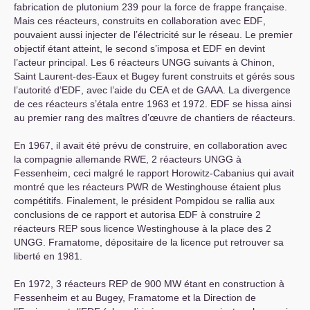
fabrication de plutonium 239 pour la force de frappe française.
Mais ces réacteurs, construits en collaboration avec
EDF
,
pouvaient aussi injecter de l’électricité sur le réseau. Le premier
objectif étant atteint, le second s’imposa et
EDF
en devint
l’acteur principal. Les 6 réacteurs
UNGG
suivants à Chinon,
Saint Laurent-des-Eaux et Bugey furent construits et gérés sous
l’autorité d’
EDF
, avec l’aide du
CEA
et de
GAAA
. La divergence
de ces réacteurs s’étala entre 1963 et 1972.
EDF
se hissa ainsi
au premier rang des maîtres d’œuvre de chantiers de réacteurs.
En 1967, il avait été prévu de construire, en collaboration avec
la compagnie allemande
RWE
, 2 réacteurs
UNGG
à
Fessenheim, ceci malgré le rapport Horowitz-Cabanius qui avait
montré que les réacteurs
PWR
de Westinghouse étaient plus
compétitifs. Finalement, le président Pompidou se rallia aux
conclusions de ce rapport et autorisa
EDF
à construire 2
réacteurs
REP
sous licence Westinghouse à la place des 2
UNGG
. Framatome, dépositaire de la licence put retrouver sa
liberté en 1981.
En 1972, 3 réacteurs
REP
de 900
MW
étant en construction à
Fessenheim et au Bugey, Framatome et la Direction de