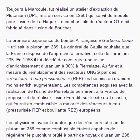
Toujours à Marcoule, fut réalisé un atelier d’extraction du
Plutonium (
UP1
, mis en service en 1958) qui servit de modèle
pour l’usine de La Hague. Le combustible du réacteur G1 était
fabriqué dans l’usine du Bouchet.
La première expérience de bombe A française «
Gerboise Bleue
» utilisait le plutonium 239. Le général de Gaulle souhaita que
la France dispose de l’approche alternative, celle de l’uranium
235. En 1958 il fut décidé de construire une usine
d’enrichissement d’uranium à 90% à Pierrelatte. Au fur et à
mesure du remplacement des réacteurs
UNGG
par des
«
réacteurs
à
eau
pressurisée
» (
REP
) les besoins en uranium
moins enrichi augmentaient. Les compétences acquises avec la
réalisation de l’usine de Pierrelatte permirent à la France de
proposer et de réaliser l’usine Eurodif, sur le site du Tricastin,
qui fournit en combustible la majorité des réacteurs à eau
(pressurisée
REP
et bouillante
REB
) européens.
Les physiciens avaient montré que des réacteurs utilisant le
plutonium 239 comme combustible étaient capables de
régénérer le plutonium brûlé à partir de noyaux d’uranium 238