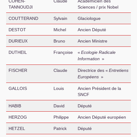
COHEN
-
Claude
Académicien des
TANNOUDJI
Sciences / prix Nobel
COUTTERAND
Sylvain
Glaciologue
DESTOT
Michel
Ancien Député
DURIEUX
Bruno
Ancien Ministre
DUTHEIL
Françoise
«
Ecologie Radicale
Information
»
FISCHER
Claude
Directrice des «
Entretiens
Européens
»
GALLOIS
Louis
Ancien Président de la
SNCF
HABIB
David
Député
HERZOG
Philippe
Ancien Député européen
HETZEL
Patrick
Député