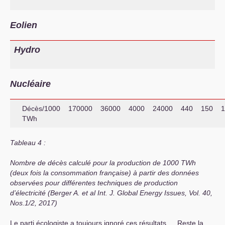
Eolien
Hydro
Nucléaire
Décès/1000
170000
36000
4000
24000
440
150
1
TWh
Tableau 4 :
Nombre de décès calculé pour la production de 1000 TWh
(deux fois la consommation française) à partir des données
observées pour différentes techniques de production
d’électricité (Berger A. et al Int. J. Global Energy Issues, Vol. 40,
Nos.1/2, 2017)
Le parti écologiste a toujours ignoré ces résultats … Reste la