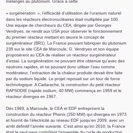
mélangés au plutonium. Grâce à cette
«
surgénération
», l’efficacité d’utilisation de l’uranium naturel
dans les réacteurs électronucléaires était multipliée par 100.
Une équipe de chercheurs du
CEA
, dirigée par Georges
Vendryes, se rendit aux
USA
pour observer le fonctionnement
du premier réacteur mettant en œuvre le concept de
surgénérateur (
BR1
). La France pouvant fabriquer du plutonium
239 sur le site
CEA
de Marcoule, G. Vendryes et son équipe
proposèrent au
CEA
de réaliser un réacteur surgénérateur
d’essai. La surgénération ne pouvant être obtenue qu’avec des
neutrons rapides, et ne pouvant donc utiliser l’eau comme
modérateur, l’extraction de la chaleur produite devait être faite
par du sodium liquide. Le projet reposait sur un tour de force
technologique. A Cadarache, la construction du petit réacteur
RAPSODIE
(rapide sodium, 40
MW
) commença en 1959 et le
réacteur divergea en 1967.
Dès 1969, à Marcoule, le
CEA
et
EDF
entreprirent la
construction du réacteur Phenix (250
MW
) qui divergea en 1973
et fournit de l’électricité au réseau
EDF
jusqu’en 2009, avec un
arrêt définitif l’année suivante. C’est ainsi qu’en 2010, la France
était le seul pays contrôlant l’ensemble du cycle de production