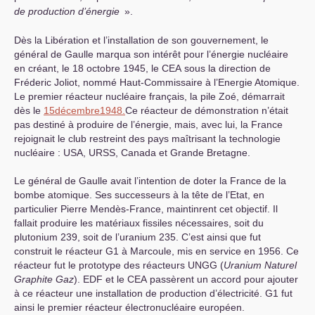
de production d’énergie
».
Dès la Libération et l’installation de son gouvernement, le
général de Gaulle marqua son intérêt pour l’énergie nucléaire
en créant, le 18 octobre 1945, le
CEA
sous la direction de
Fréderic Joliot, nommé Haut-Commissaire à l’Energie Atomique.
Le premier réacteur nucléaire français, la pile Zoé, démarrait
dès le
15
décembre
1948.
Ce réacteur de démonstration n’était
pas destiné à produire de l’énergie, mais, avec lui, la France
rejoignait le club restreint des pays maîtrisant la technologie
nucléaire :
USA
,
URSS
, Canada et Grande Bretagne.
Le général de Gaulle avait l’intention de doter la France de la
bombe atomique. Ses successeurs à la tête de l’Etat, en
particulier Pierre Mendès-France, maintinrent cet objectif. Il
fallait produire les matériaux fissiles nécessaires, soit du
plutonium 239, soit de l’uranium 235. C’est ainsi que fut
construit le réacteur G1 à Marcoule, mis en service en 1956. Ce
réacteur fut le prototype des réacteurs
UNGG
(
Uranium Naturel
Graphite Gaz
).
EDF
et le
CEA
passèrent un accord pour ajouter
à ce réacteur une installation de production d’électricité. G1 fut
ainsi le premier réacteur électronucléaire européen.