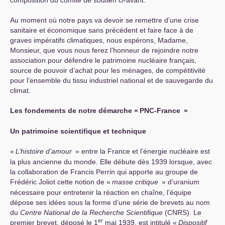
composition du comité de soutien ci-avant.
Au moment où notre pays va devoir se remettre d’une crise
sanitaire et économique sans précédent et faire face à de
graves impératifs climatiques, nous espérons, Madame,
Monsieur, que vous nous ferez l’honneur de rejoindre notre
association pour défendre le patrimoine nucléaire français,
source de pouvoir d’achat pour les ménages, de compétitivité
pour l’ensemble du tissu industriel national et de sauvegarde du
climat.
Les fondements de notre démarche «
PNC
-France
»
Un patrimoine scientifique et technique
«
L’histoire d’amour
» entre la France et l’énergie nucléaire est
la plus ancienne du monde. Elle débute dès 1939 lorsque, avec
la collaboration de Francis Perrin qui apporte au groupe de
Frédéric Joliot cette notion de «
masse critique
» d’uranium
nécessaire pour entretenir la réaction en chaîne, l’équipe
dépose ses idées sous la forme d’une série de brevets au nom
du
Centre National de la Recherche Scientifique
(
CNRS
). Le
er
premier brevet, déposé le 1
mai 1939, est intitulé «
Dispositif