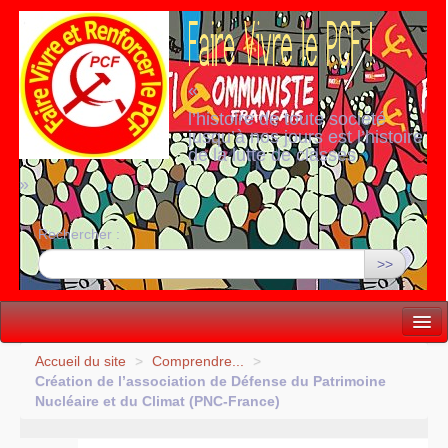
«
l’histoire de toute société
jusqu’à nos jours est l’histoire
de la lutte de classes
»
Rechercher :
>>
Vie politique
Accueil du site
>
Comprendre...
>
Création de l’association de Défense du Patrimoine
Lutter, Unir...
Nucléaire et du Climat (
PNC
-France)
Internationale