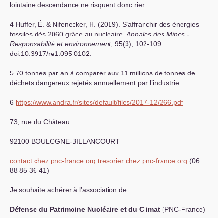
lointaine descendance ne risquent donc rien…
4 Huffer, É. & Nifenecker, H. (2019). S’affranchir des énergies
fossiles dès 2060 grâce au nucléaire.
Annales des Mines -
Responsabilité et environnement
, 95(3), 102-109.
doi:10.3917/re1.095.0102.
5 70 tonnes par an à comparer aux 11 millions de tonnes de
déchets dangereux rejetés annuellement par l’industrie.
6
https://www.andra.fr/sites/default/files/2017-12/266.pdf
73, rue du Château
92100
BOULOGNE
-
BILLANCOURT
contact
chez
pnc-france.org
tresorier
chez
pnc-france.org
(06
88 85 36 41)
Je souhaite adhérer à l’association de
Défense du Patrimoine Nucléaire et du Climat
(
PNC
-France)