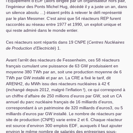
l’Equipement d’
EDF
(alors dirigée par un organisateur hors pair,
l’ingénieur des Ponts Michel Hug, décédé il y a juste un an, dans
un silence absolu …) étaient prêts à relever le défi représenté
par le plan Messmer. C‘est ainsi que 54 réacteurs
REP
furent
raccordés au réseau entre 1977 et 1990, un exploit unique et
qui reste admiré dans le monde entier.
Ces réacteurs sont répartis dans 19
CNPE
(
Centres Nucléaires
de Production d’Electricité
) 1.
Avant l’arrêt des réacteurs de Fessenheim, ces 58 réacteurs
français cumulant une puissance de 63
GW
produisaient en
moyenne 380 TWh par an, soit une production moyenne de 6
TWh par
GW
installé et par an. La
CRE
a fixé le tarif, dit
ARENH2
, du MWh issu des réacteurs nucléaires à 42 €
(inchangé depuis 2012, malgré l’inflation
!), ce qui correspond à
un chiffre d’affaire de 250 millions d’euros par
GW
, soit un
CA
annuel du parc nucléaire français de 16 milliards d’euros,
correspondant à un patrimoine de 320 milliards d’euros3, ou 5
milliards d’euros par
GW
installé. Le nombre de réacteurs par
site de production (
CNPE
) varie entre 2 et 6. Chaque réacteur
est source d’environ 300 emplois
EDF
, auxquels il faut ajouter
environ le même nombre de salariés des entreprises sous-