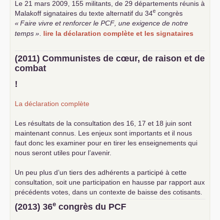
Le 21 mars 2009, 155 militants, de 29 départements réunis à
e
Malakoff signataires du texte alternatif du 34
congrès
«
Faire vivre et renforcer le
PCF
, une exigence de notre
temps
»
.
lire la déclaration complète et les signataires
(2011) Communistes de cœur, de raison et de
combat
!
La déclaration complète
Les résultats de la consultation des 16, 17 et 18 juin sont
maintenant connus. Les enjeux sont importants et il nous
faut donc les examiner pour en tirer les enseignements qui
nous seront utiles pour l’avenir.
Un peu plus d’un tiers des adhérents a participé à cette
consultation, soit une participation en hausse par rapport aux
précédents votes, dans un contexte de baisse des cotisants.
... lire la suite
e
(2013) 36
congrès du
PCF