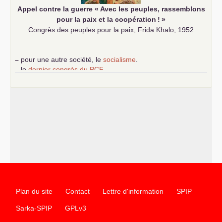
Appel contre la guerre «
Avec les peuples, rassemblons
pour la paix et la coopération
!
»
Congrès des peuples pour la paix, Frida Khalo, 1952
–
pour une autre société, le
socialisme
.
–
le
dernier congrès du
PCF
e
–
contribution de jeunes communistes au 39
congrès :
Six
chantiers pour affirmer l’ambition révolutionnaire du
PCF
–
un texte de Jean-Claude Delaunay
le marxisme est la
science sociale de notre temps
–
un appel
proposé aux partis communistes et ouvrier
d’Europe
–
les
cinq chantiers pour contribuer au débat sur le projet
communiste
Plan du site
Contact
Lettre d'information
SPIP
Sarka-SPIP
GPLv3