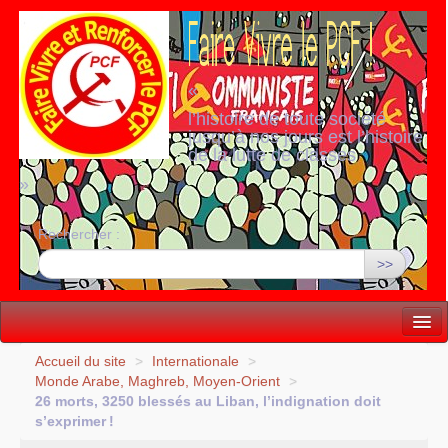
«
l’histoire de toute société
jusqu’à nos jours est l’histoire
de la lutte de classes
»
Rechercher :
>>
Vie politique
Accueil du site
>
Internationale
>
Monde Arabe, Maghreb, Moyen-Orient
>
Lutter, Unir...
26 morts, 3250 blessés au Liban, l’indignation doit
s’exprimer
!
Internationale