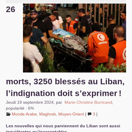
26
S’organiser
Comprendre...
Vie du site
morts, 3250 blessés au Liban,
l’indignation doit s’exprimer
!
Jeudi 19 septembre 2024
,
par
Marie-Christine Burricand
,
popularité : 6%
Monde Arabe, Maghreb, Moyen-Orient
|
3
|
Les nouvelles qui nous parviennent du Liban sont aussi
inquiétantes qu’inacceptables.