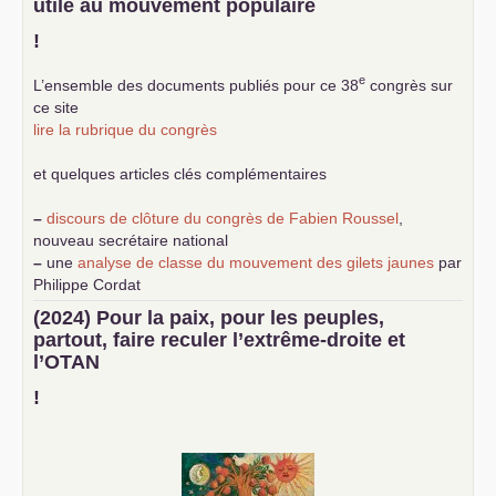
utile au mouvement populaire
!
e
L’ensemble des documents publiés pour ce 38
congrès sur
ce site
lire la rubrique du congrès
et quelques articles clés complémentaires
–
discours de clôture du congrès de Fabien Roussel
,
nouveau secrétaire national
–
une
analyse de classe du mouvement des gilets jaunes
par
Philippe Cordat
–
un texte de Jean-Claude Delaunay
le marxisme est la
(2024) Pour la paix, pour les peuples,
science sociale de notre temps
partout, faire reculer l’extrême-droite et
–
un appel
proposé aux partis communistes et ouvrier
l’
OTAN
d’Europe
–
demandez
le numéro 10 de la revue Unir les Communistes
!
–
les
cinq chantiers pour contribuer au débat sur le projet
communiste