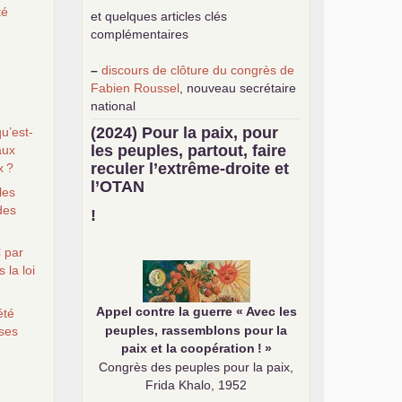
té
et quelques articles clés
complémentaires
–
discours de clôture du congrès de
Fabien Roussel
, nouveau secrétaire
national
–
une
analyse de classe du
(2024) Pour la paix, pour
u’est-
mouvement des gilets jaunes
par
les peuples, partout, faire
aux
Philippe Cordat
reculer l’extrême-droite et
x
?
–
un texte de Jean-Claude Delaunay
l’
OTAN
les
le marxisme est la science sociale de
des
notre temps
!
–
un appel
proposé aux partis
communistes et ouvrier d’Europe
 par
–
demandez
le numéro 10 de la
 la loi
revue Unir les Communistes
–
les
cinq chantiers pour contribuer
Appel contre la guerre «
Avec les
été
au débat sur le projet communiste
peuples, rassemblons pour la
ses
paix et la coopération
!
»
Congrès des peuples pour la paix,
Frida Khalo, 1952