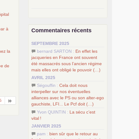
–
pour une autre société, le
pital
socialisme
.
–
le
dernier congrès du
PCF
ar à
Commentaires récents
–
contribution de jeunes
e
communistes au 39
congrès :
Six
SEPTEMBRE 2025
chantiers pour affirmer l’ambition
révolutionnaire du
PCF
bernard SARTON :
En effet les
nez la
–
un texte de Jean-Claude Delaunay
jacqueries en France ont souvent
le marxisme est la science sociale de
été massacrés sous l’ancien régime
ée de
notre temps
mais elles ont obligé le pouvoir (…)
–
un appel
proposé aux partis
AVRIL 2025
communistes et ouvrier d’Europe
Ségouffin :
Cela doit nous
–
les
cinq chantiers pour contribuer
interpeller sur nos éventuelles
au débat sur le projet communiste
alliances avec le
PS
ou son alter-ego
5
gauchiste,
LFI
... Le Pcf doit (…)
Yvon QUINTIN :
La sécu c’est
vital
!
JANVIER 2025
pam :
bien sûr que le retour au