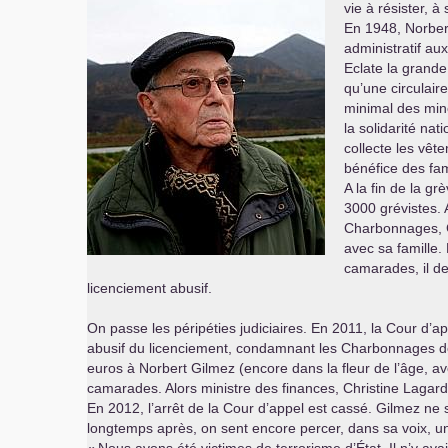
vie à résister, à 
En 1948, Norber
administratif a
Eclate la grand
qu’une circulair
minimal des min
la solidarité nat
collecte les vêt
bénéfice des fam
A la fin de la grè
3000 grévistes. 
Charbonnages, G
avec sa famille.
camarades, il d
licenciement abusif.
On passe les péripéties judiciaires. En 2011, la Cour d’ap
abusif du licenciement, condamnant les Charbonnages d
euros à Norbert Gilmez (encore dans la fleur de l’âge, a
camarades. Alors ministre des finances, Christine Lagard
En 2012, l’arrêt de la Cour d’appel est cassé. Gilmez ne
longtemps après, on sent encore percer, dans sa voix, un