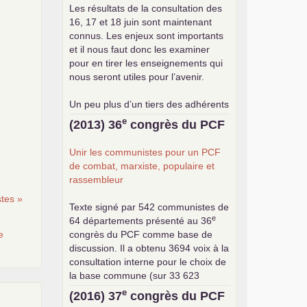
Les résultats de la consultation des
16, 17 et 18 juin sont maintenant
connus. Les enjeux sont importants
et il nous faut donc les examiner
pour en tirer les enseignements qui
nous seront utiles pour l’avenir.
Un peu plus d’un tiers des adhérents
a participé à cette consultation, soit
e
(2013) 36
congrès du
PCF
une participation en hausse par
rapport aux précédents votes, dans
Unir les communistes pour un
PCF
un contexte de baisse des cotisants.
de combat, marxiste, populaire et
... lire la suite
rassembleur
tes »
Texte signé par 542 communistes de
e
64 départements présenté au 36
e
congrès du
PCF
comme base de
discussion. Il a obtenu 3694 voix à la
consultation interne pour le choix de
la base commune (sur 33 623
exprimés) .
e
(2016) 37
congrès du
PCF