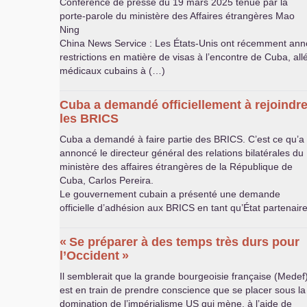
Conférence de presse du 19 mars 2025 tenue par la
porte-parole du ministère des Affaires étrangères Mao
Ning
China News Service : Les États-Unis ont récemment ann
restrictions en matière de visas à l’encontre de Cuba, al
médicaux cubains à (…)
Cuba a demandé officiellement à rejoindr
les
BRICS
Cuba a demandé à faire partie des
BRICS
. C’est ce qu’a
annoncé le directeur général des relations bilatérales du
ministère des affaires étrangères de la République de
Cuba, Carlos Pereira.
Le gouvernement cubain a présenté une demande
officielle d’adhésion aux
BRICS
en tant qu’État partenair
«
Se préparer à des temps très durs pour
l’Occident
»
Il semblerait que la grande bourgeoisie française (Medef
est en train de prendre conscience que se placer sous la
domination de l’impérialisme
US
qui mène, à l’aide de