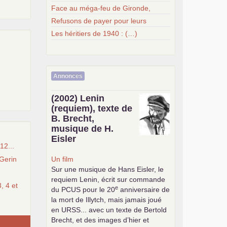
Face au méga-feu de Gironde,
Refusons de payer pour leurs
Les héritiers de 1940 : (…)
Annonces
(2002) Lenin
(requiem), texte de
B. Brecht,
musique de H.
Eisler
12...
Gerin
Un film
Sur une musique de Hans Eisler, le
requiem Lenin, écrit sur commande
, 4 et
e
du
PCUS
pour le 20
anniversaire de
la mort de Illytch, mais jamais joué
en
URSS
... avec un texte de Bertold
Brecht, et des images d’hier et