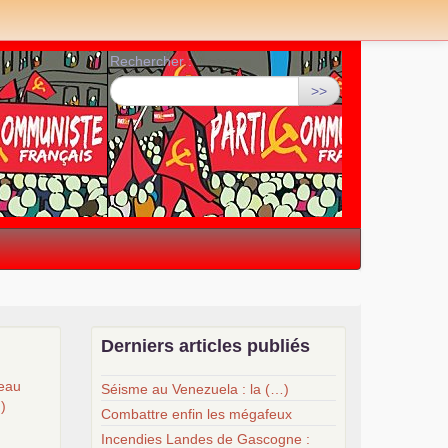
Rechercher :
>>
Derniers articles publiés
veau
Séisme au Venezuela : la (…)
…)
Combattre enfin les mégafeux
Incendies Landes de Gascogne :