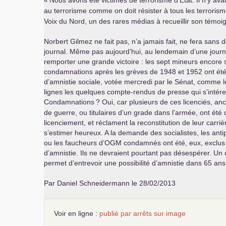
«
Nous avons été victimes de terrorisme d’État. Il n’y avai
au terrorisme comme on doit résister à tous les terroris
Voix du Nord, un des rares médias à recueillir son témo
Norbert Gilmez ne fait pas, n’a jamais fait, ne fera sans 
journal. Même pas aujourd’hui, au lendemain d’une journé
remporter une grande victoire : les sept mineurs encore 
condamnations après les grèves de 1948 et 1952 ont été i
d’amnistie sociale, votée mercredi par le Sénat, comme l
lignes les quelques compte-rendus de presse qui s’intére
Condamnations
? Oui, car plusieurs de ces licenciés, anc
de guerre, ou titulaires d’un grade dans l’armée, ont été
licenciement, et réclament la reconstitution de leur carr
s’estimer heureux. A la demande des socialistes, les anti
ou les faucheurs d’
OGM
condamnés ont été, eux, exclus 
d’amnistie. Ils ne devraient pourtant pas désespérer. Un 
permet d’entrevoir une possibilité d’amnistie dans 65 ans
Par Daniel Schneidermann le 28/02/2013
Voir en ligne :
publié par arrêts sur image