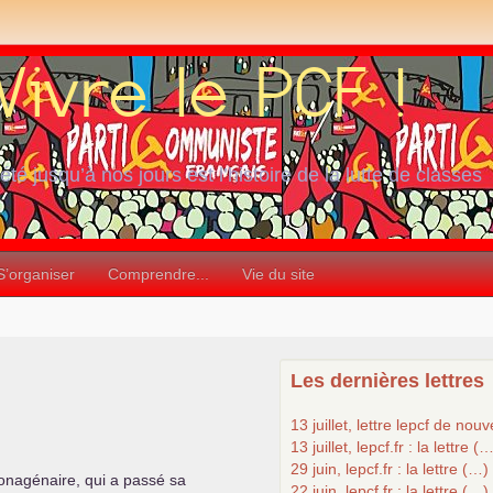
iété jusqu’à nos jours est l’histoire de la lutte de classes
S’organiser
Comprendre...
Vie du site
Les dernières lettres
13 juillet, lettre lepcf de nou
13 juillet, lepcf.fr : la lettre (
29 juin, lepcf.fr : la lettre (…)
onagénaire, qui a passé sa
22 juin, lepcf.fr : la lettre (…)