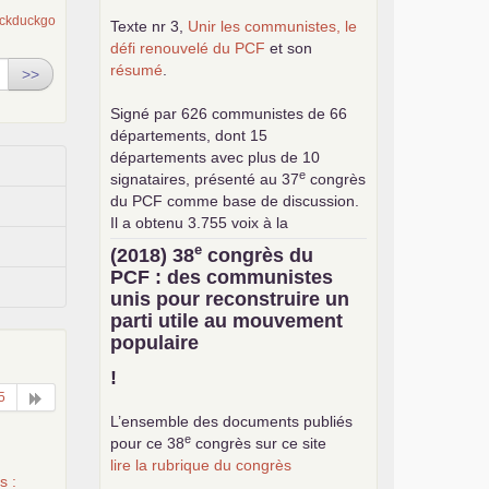
Texte nr 3,
Unir les communistes, le
défi renouvelé du
PCF
et son
résumé
.
>>
Signé par 626 communistes de 66
départements, dont 15
départements avec plus de 10
e
signataires, présenté au 37
congrès
du
PCF
comme base de discussion.
Il a obtenu 3.755 voix à la
consultation interne pour le choix de
e
(2018) 38
congrès du
la base commune (sur 24.376
PCF
: des communistes
exprimés).
unis pour reconstruire un
parti utile au mouvement
populaire
!
5
L’ensemble des documents publiés
e
pour ce 38
congrès sur ce site
lire la rubrique du congrès
s :