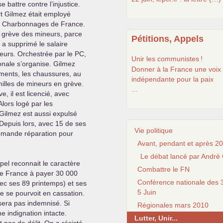
se battre contre l’injustice.
t Gilmez était employé
ux Charbonnages de France.
e grève des mineurs, parce
Pétitions, Appels
e a supprimé le salaire
eurs. Orchestrée par le
PC
,
Unir les communistes
!
ionale s’organise. Gilmez
Donner à la France une voix
ements, les chaussures, au
indépendante pour la paix
illes de mineurs en grève.
...
ve, il est licencié, avec
Alors logé par les
ilmez est aussi expulsé
 Depuis lors, avec 15 de ses
Vie politique
emande réparation pour
Avant, pendant et après 20
Le débat lancé par André 
pel reconnait le caractère
Combattre le FN
e France à payer 30 000
Conférence nationale des 3
vec ses 89 printemps) et ses
5 Juin
e se pourvoit en cassation.
 sera pas indemnisé. Si
Régionales mars 2010
e indignation intacte.
Lutter, Unir...