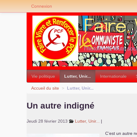
Connexion
«
l’histoire de toute soc
»
Vie politique
Lutter, Unir...
Internationale
Accueil du site
>
Lutter, Unir...
Un autre indigné
Jeudi 28 février 2013
Lutter, Unir...
|
C’est un autre n