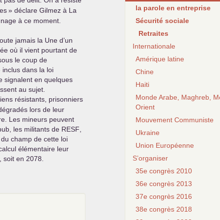
t pas de délit. On a résisté
la parole en entreprise
mes
» déclare Gilmez à La
ignage à ce moment.
Sécurité sociale
Retraites
doute jamais la Une d’un
Internationale
e où il vient pourtant de
Amérique latine
sous le coup de
nclus dans la loi
Chine
e signalent en quelques
Haiti
ssent au sujet.
Monde Arabe, Maghreb, M
iens résistants, prisonniers
Orient
 dégradés lors de leur
ière. Les mineurs peuvent
Mouvement Communiste
pub, les militants de
RESF
,
Ukraine
du champ de cette loi
Union Européenne
calcul élémentaire leur
S’organiser
, soit en 2078.
35e congrès 2010
36e congrès 2013
37e congrès 2016
38e congrès 2018