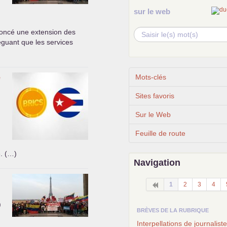
sur le web
oncé une extension des
léguant que les services
e
Mots-clés
Sites favoris
Sur le Web
Feuille de route
e. (…)
Navigation
1
2
3
4
)
BRÈVES DE LA RUBRIQUE
Interpellations de journaliste