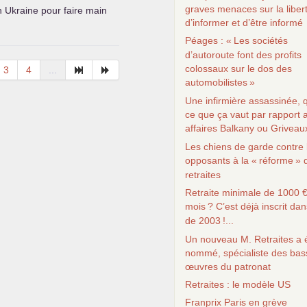
graves menaces sur la liber
n Ukraine pour faire main
d’informer et d’être informé
Péages : «
Les sociétés
d’autoroute font des profits
colossaux sur le dos des
3
4
...
automobilistes
»
Une infirmière assassinée, q
ce que ça vaut par rapport 
affaires Balkany ou Griveau
Les chiens de garde contre 
opposants à la «
réforme
» 
retraites
Retraite minimale de 1000 €
mois
? C’est déjà inscrit dans
de 2003
!...
Un nouveau M. Retraites a 
nommé, spécialiste des bas
œuvres du patronat
Retraites : le modèle
US
Franprix Paris en grève