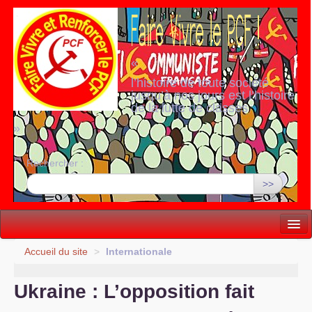
«
l’histoire de toute société
jusqu’à nos jours est l’histoire
de la lutte de classes
»
Rechercher :
>>
Vie politique
Accueil du site
>
Internationale
Lutter, Unir...
Ukraine : L’opposition fait
Internationale