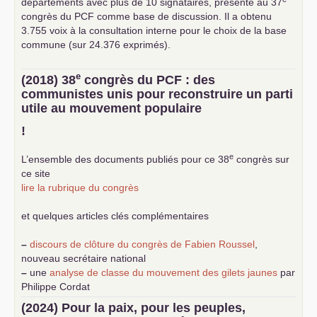
départements avec plus de 10 signataires, présenté au 37
congrès du
PCF
comme base de discussion. Il a obtenu
3.755 voix à la consultation interne pour le choix de la base
commune (sur 24.376 exprimés).
e
(2018) 38
congrès du
PCF
: des
communistes unis pour reconstruire un parti
utile au mouvement populaire
!
e
L’ensemble des documents publiés pour ce 38
congrès sur
ce site
lire la rubrique du congrès
et quelques articles clés complémentaires
–
discours de clôture du congrès de Fabien Roussel
,
nouveau secrétaire national
–
une
analyse de classe du mouvement des gilets jaunes
par
Philippe Cordat
–
un texte de Jean-Claude Delaunay
le marxisme est la
(2024) Pour la paix, pour les peuples,
science sociale de notre temps