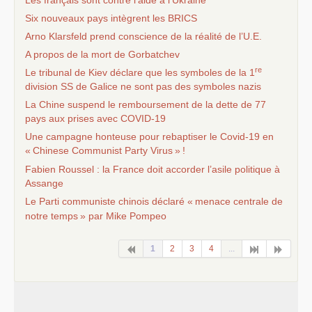
Six nouveaux pays intègrent les
BRICS
Arno Klarsfeld prend conscience de la réalité de l’
U.E.
A propos de la mort de Gorbatchev
re
Le tribunal de Kiev déclare que les symboles de la 1
division
SS
de Galice ne sont pas des symboles nazis
La Chine suspend le remboursement de la dette de 77
pays aux prises avec
COVID
-19
Une campagne honteuse pour rebaptiser le Covid-19 en
«
Chinese Communist Party Virus
»
!
Fabien Roussel : la France doit accorder l’asile politique à
Assange
Le Parti communiste chinois déclaré «
menace centrale de
notre temps
» par Mike Pompeo
1
2
3
4
...