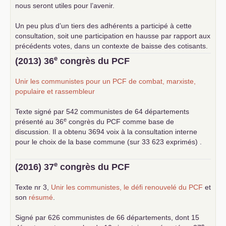
nous seront utiles pour l’avenir.
Un peu plus d’un tiers des adhérents a participé à cette
consultation, soit une participation en hausse par rapport aux
précédents votes, dans un contexte de baisse des cotisants.
... lire la suite
e
(2013) 36
congrès du
PCF
Unir les communistes pour un
PCF
de combat, marxiste,
populaire et rassembleur
Texte signé par 542 communistes de 64 départements
e
présenté au 36
congrès du
PCF
comme base de
discussion. Il a obtenu 3694 voix à la consultation interne
pour le choix de la base commune (sur 33 623 exprimés) .
e
(2016) 37
congrès du
PCF
Texte nr 3,
Unir les communistes, le défi renouvelé du
PCF
et
son
résumé
.
Signé par 626 communistes de 66 départements, dont 15
e