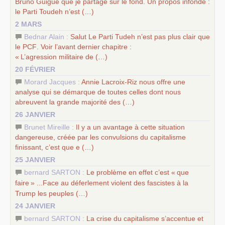
Bruno Guigue que je partage sur le fond. Un propos infondé :
le Parti Toudeh n’est (…)
2 MARS
Bednar Alain :
Salut Le Parti Tudeh n’est pas plus clair que
le
PCF
. Voir l’avant dernier chapitre :
«
L’agression militaire de (…)
20 FÉVRIER
Morard Jacques :
Annie Lacroix-Riz nous offre une
analyse qui se démarque de toutes celles dont nous
abreuvent la grande majorité des (…)
26 JANVIER
Brunet Mireille :
Il y a un avantage à cette situation
dangereuse, créée par les convulsions du capitalisme
finissant, c’est que e (…)
25 JANVIER
bernard SARTON :
Le problème en effet c’est «
que
faire
» ...Face au déferlement violent des fascistes à la
Trump les peuples (…)
24 JANVIER
bernard SARTON :
La crise du capitalisme s’accentue et