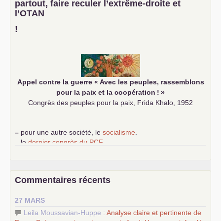
partout, faire reculer l’extrême-droite et
–
un appel
proposé aux partis communistes et ouvrier
l’
OTAN
d’Europe
–
demandez
le numéro 10 de la revue Unir les Communistes
!
–
les
cinq chantiers pour contribuer au débat sur le projet
communiste
Appel contre la guerre «
Avec les peuples, rassemblons
pour la paix et la coopération
!
»
Congrès des peuples pour la paix, Frida Khalo, 1952
–
pour une autre société, le
socialisme
.
–
le
dernier congrès du
PCF
e
–
contribution de jeunes communistes au 39
congrès :
Six
chantiers pour affirmer l’ambition révolutionnaire du
PCF
–
un texte de Jean-Claude Delaunay
le marxisme est la
Commentaires récents
science sociale de notre temps
–
un appel
proposé aux partis communistes et ouvrier
27 MARS
d’Europe
–
les
cinq chantiers pour contribuer au débat sur le projet
Leila Moussavian-Huppe :
Analyse claire et pertinente de
communiste