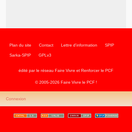
Plan du site
Contact
Lettre d'information
SPIP
Sarka-SPIP
GPLv3
édité par le réseau Faire Vivre et Renforcer le
PCF
© 2005-2026 Faire Vivre le
PCF
!
Connexion