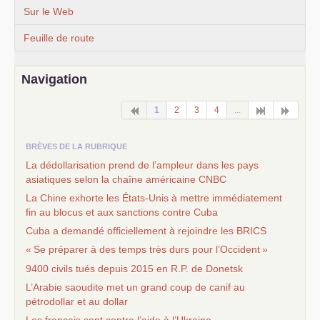
Sur le Web
Feuille de route
Navigation
1
2
3
4
...
BRÈVES DE LA RUBRIQUE
La dédollarisation prend de l’ampleur dans les pays
asiatiques selon la chaîne américaine
CNBC
La Chine exhorte les États-Unis à mettre immédiatement
fin au blocus et aux sanctions contre Cuba
Cuba a demandé officiellement à rejoindre les
BRICS
«
Se préparer à des temps très durs pour l’Occident
»
9400 civils tués depuis 2015 en
R.P.
de Donetsk
L’Arabie saoudite met un grand coup de canif au
pétrodollar et au dollar
Les français sont contre l’aide à l’Ukraine