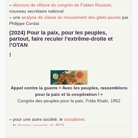
–
discours de clôture du congrès de Fabien Roussel
,
nouveau secrétaire national
–
une
analyse de classe du mouvement des gilets jaunes
par
Philippe Cordat
–
un texte de Jean-Claude Delaunay
le marxisme est la
(2024) Pour la paix, pour les peuples,
science sociale de notre temps
partout, faire reculer l’extrême-droite et
–
un appel
proposé aux partis communistes et ouvrier
l’
OTAN
d’Europe
–
demandez
le numéro 10 de la revue Unir les Communistes
!
–
les
cinq chantiers pour contribuer au débat sur le projet
communiste
Appel contre la guerre «
Avec les peuples, rassemblons
pour la paix et la coopération
!
»
Congrès des peuples pour la paix, Frida Khalo, 1952
–
pour une autre société, le
socialisme
.
–
le
dernier congrès du
PCF
e
–
contribution de jeunes communistes au 39
congrès :
Six
chantiers pour affirmer l’ambition révolutionnaire du
PCF