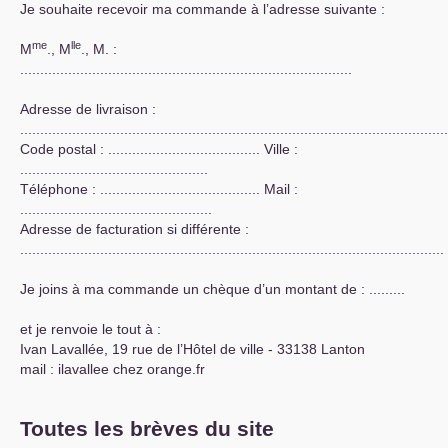
Je souhaite recevoir ma commande à l’adresse suivante :
me
lle
M
., M
., M. :
...................................................................................
Adresse de livraison :
...........................................................................................................
Code postal : ...................................... Ville :
...............................................
Téléphone : ........................................ Mail :
................................................
Adresse de facturation si différente :
..........................................................................................................
Je joins à ma commande un chèque d’un montant de : .........
et je renvoie le tout à :
Ivan Lavallée, 19 rue de l’Hôtel de ville - 33138 Lanton
mail : ilavallee
chez
orange.fr
Toutes les brèves du site