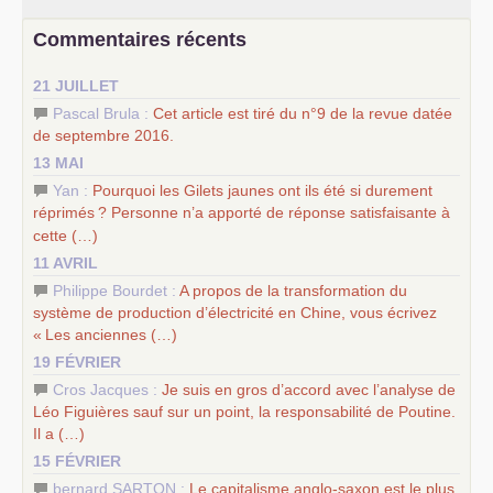
–
un texte de Jean-Claude Delaunay
le marxisme est la
Commentaires récents
science sociale de notre temps
–
un appel
proposé aux partis communistes et ouvrier
21 JUILLET
d’Europe
–
les
cinq chantiers pour contribuer au débat sur le projet
Pascal Brula :
Cet article est tiré du n°9 de la revue datée
communiste
de septembre 2016.
13 MAI
Yan :
Pourquoi les Gilets jaunes ont ils été si durement
réprimés
? Personne n’a apporté de réponse satisfaisante à
cette (…)
11 AVRIL
Philippe Bourdet :
A propos de la transformation du
système de production d’électricité en Chine, vous écrivez
«
Les anciennes (…)
19 FÉVRIER
Cros Jacques :
Je suis en gros d’accord avec l’analyse de
Léo Figuières sauf sur un point, la responsabilité de Poutine.
Il a (…)
15 FÉVRIER
bernard SARTON :
Le capitalisme anglo-saxon est le plus