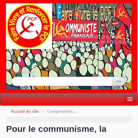
«
l’histoire de toute société
jusqu’à nos jours est l’histoire
de la lutte de classes
»
Rechercher :
>>
Vie politique
Accueil du site
>
Comprendre...
Lutter, Unir...
Pour le communisme, la
Internationale