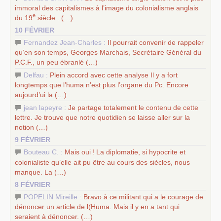
immoral des capitalismes à l’image du colonialisme anglais
e
du 19
siècle . (…)
10 FÉVRIER
Fernandez Jean-Charles :
Il pourrait convenir de rappeler
qu’en son temps, Georges Marchais, Secrétaire Général du
P.C.
F., un peu ébranlé (…)
Delfau :
Plein accord avec cette analyse Il y a fort
longtemps que l’huma n’est plus l’organe du Pc. Encore
aujourd’ui la (…)
jean lapeyre :
Je partage totalement le contenu de cette
lettre. Je trouve que notre quotidien se laisse aller sur la
notion (…)
9 FÉVRIER
Bouteau C. :
Mais oui
! La diplomatie, si hypocrite et
colonialiste qu’elle ait pu être au cours des siècles, nous
manque. La (…)
8 FÉVRIER
POPELIN Mireille :
Bravo à ce militant qui a le courage de
dénoncer un article de l(Huma. Mais il y en a tant qui
seraient à dénoncer. (…)