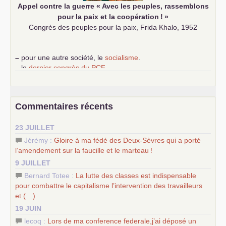
Appel contre la guerre «
Avec les peuples, rassemblons
pour la paix et la coopération
!
»
Congrès des peuples pour la paix, Frida Khalo, 1952
–
pour une autre société, le
socialisme
.
–
le
dernier congrès du
PCF
e
–
contribution de jeunes communistes au 39
congrès :
Six
chantiers pour affirmer l’ambition révolutionnaire du
PCF
–
un texte de Jean-Claude Delaunay
le marxisme est la
Commentaires récents
science sociale de notre temps
–
un appel
proposé aux partis communistes et ouvrier
23 JUILLET
d’Europe
–
les
cinq chantiers pour contribuer au débat sur le projet
Jérémy :
Gloire à ma fédé des Deux-Sèvres qui a porté
communiste
l’amendement sur la faucille et le marteau
!
9 JUILLET
Bernard Totee :
La lutte des classes est indispensable
pour combattre le capitalisme l’intervention des travailleurs
et (…)
19 JUIN
lecoq :
Lors de ma conference federale,j’ai déposé un