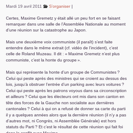
Mardi 19 avril 2011
S’organiser
|
S’organiser
Certes, Maxime Gremetz y était allé un peu fort en se faisant
Comprendre...
remarquer dans une salle de l’Assemblée Nationale au moment
d’une réunion sur la catastrophe au Japon.
Vie du site
Mais une deuxième voix communiste (il paraît) s’est faite
entendre dans le même extrait (cf. vidéo de l’incident), c’est
celle de Roland Muzeau. Il dit : «
Maxime Gremetz n’est plus
communiste, c’est la honte du groupe
».
Mais qui représente la honte d’un groupe de Communistes
?
Celui qui peste après des ministres qui se croient au dessus des
lois, jusqu’à obstruer l’entrée d’un parking avec leurs voitures
?
Celui qui peste après les patrons voyous dans sa circonscription
et ailleurs
? Celui que les électeurs ont mis dans son canton en
tête des forces de la Gauche non socialiste aux dernières
cantonales
? Celui à qui on a refusé de donner sa carte du parti
il y a quelques années alors que la dernière réunion (il n’y a pas
d’autres mot, ni Congrès, ni Assemblée Générale) est hors
statuts du Parti
? Et c’est le résultat de cette réunion qui fait foi