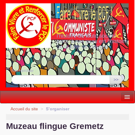
«
l’histoire de toute société
jusqu’à nos jours est l’histoire
de la lutte de classes
»
Rechercher :
>>
Vie politique
Accueil du site
>
S’organiser
Lutter, Unir...
Muzeau flingue Gremetz
Internationale