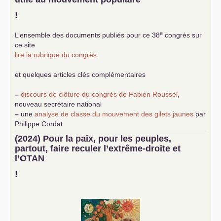
!
e
L’ensemble des documents publiés pour ce 38
congrès sur
ce site
lire la rubrique du congrès
et quelques articles clés complémentaires
–
discours de clôture du congrès de Fabien Roussel
,
nouveau secrétaire national
–
une
analyse de classe du mouvement des gilets jaunes
par
Philippe Cordat
–
un texte de Jean-Claude Delaunay
le marxisme est la
(2024) Pour la paix, pour les peuples,
science sociale de notre temps
partout, faire reculer l’extrême-droite et
–
un appel
proposé aux partis communistes et ouvrier
l’
OTAN
d’Europe
–
demandez
le numéro 10 de la revue Unir les Communistes
!
–
les
cinq chantiers pour contribuer au débat sur le projet
communiste