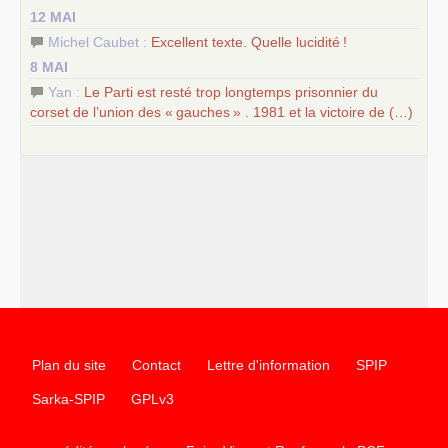
12 MAI
Michel Caubet :
Excellent texte. Quelle lucidité
!
8 MAI
Yan :
Le Parti est resté trop longtemps prisonnier du
corset de l’union des «
gauches
» . 1981 et la victoire de (…)
Plan du site
Contact
Lettre d'information
SPIP
Sarka-SPIP
GPLv3