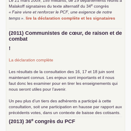
Le 21 mars 2009, 155 militants, de 29 départements réunis à
e
Malakoff signataires du texte alternatif du 34
congrès
«
Faire vivre et renforcer le
PCF
, une exigence de notre
temps
»
.
lire la déclaration complète et les signataires
(2011) Communistes de cœur, de raison et de
combat
!
La déclaration complète
Les résultats de la consultation des 16, 17 et 18 juin sont
maintenant connus. Les enjeux sont importants et il nous
faut donc les examiner pour en tirer les enseignements qui
nous seront utiles pour l’avenir.
Un peu plus d’un tiers des adhérents a participé à cette
consultation, soit une participation en hausse par rapport aux
précédents votes, dans un contexte de baisse des cotisants.
... lire la suite
e
(2013) 36
congrès du
PCF