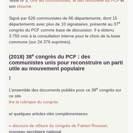
Texte nr 3,
Unir les communistes, le défi renouvelé du
PCF
et
son
résumé
.
Signé par 626 communistes de 66 départements, dont 15
e
départements avec plus de 10 signataires, présenté au 37
congrès du
PCF
comme base de discussion. Il a obtenu
3.755 voix à la consultation interne pour le choix de la base
commune (sur 24.376 exprimés).
e
(2018) 38
congrès du
PCF
: des
communistes unis pour reconstruire un parti
utile au mouvement populaire
!
e
L’ensemble des documents publiés pour ce 38
congrès sur
ce site
lire la rubrique du congrès
et quelques articles clés complémentaires
–
discours de clôture du congrès de Fabien Roussel
,
nouveau secrétaire national