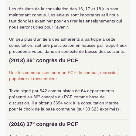
Les résultats de la consultation des 16, 17 et 18 juin sont
maintenant connus. Les enjeux sont importants et il nous
faut donc les examiner pour en tirer les enseignements qui
nous seront utiles pour l’avenir.
Un peu plus d’un tiers des adhérents a participé à cette
consultation, soit une participation en hausse par rapport aux
précédents votes, dans un contexte de baisse des cotisants.
... lire la suite
e
(2013) 36
congrès du
PCF
Unir les communistes pour un
PCF
de combat, marxiste,
populaire et rassembleur
Texte signé par 542 communistes de 64 départements
e
présenté au 36
congrès du
PCF
comme base de
discussion. Il a obtenu 3694 voix à la consultation interne
pour le choix de la base commune (sur 33 623 exprimés) .
e
(2016) 37
congrès du
PCF