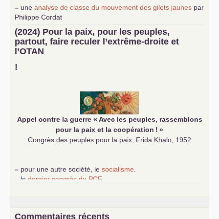
–
une
analyse de classe du mouvement des gilets jaunes
par
Philippe Cordat
–
un texte de Jean-Claude Delaunay
le marxisme est la
(2024) Pour la paix, pour les peuples,
science sociale de notre temps
partout, faire reculer l’extrême-droite et
–
un appel
proposé aux partis communistes et ouvrier
l’
OTAN
d’Europe
–
demandez
le numéro 10 de la revue Unir les Communistes
!
–
les
cinq chantiers pour contribuer au débat sur le projet
communiste
Appel contre la guerre «
Avec les peuples, rassemblons
pour la paix et la coopération
!
»
Congrès des peuples pour la paix, Frida Khalo, 1952
–
pour une autre société, le
socialisme
.
–
le
dernier congrès du
PCF
e
–
contribution de jeunes communistes au 39
congrès :
Six
chantiers pour affirmer l’ambition révolutionnaire du
PCF
–
un texte de Jean-Claude Delaunay
le marxisme est la
Commentaires récents
science sociale de notre temps