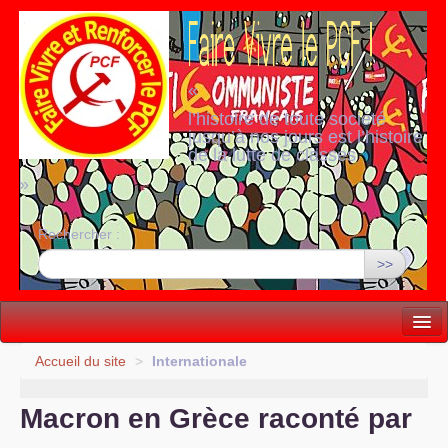
«
l’histoire de toute société
jusqu’à nos jours est l’histoire
de la lutte de classes
»
Rechercher :
>>
Vie politique
Accueil du site
>
Internationale
Lutter, Unir...
Macron en Grèce raconté par
Internationale