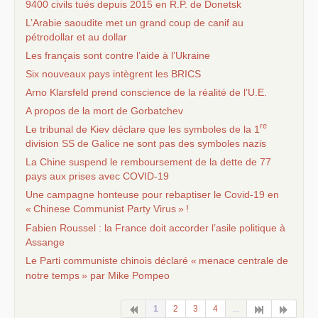
9400 civils tués depuis 2015 en
R.P.
de Donetsk
L’Arabie saoudite met un grand coup de canif au
pétrodollar et au dollar
Les français sont contre l’aide à l’Ukraine
Six nouveaux pays intègrent les
BRICS
Arno Klarsfeld prend conscience de la réalité de l’
U.E.
A propos de la mort de Gorbatchev
re
Le tribunal de Kiev déclare que les symboles de la 1
division
SS
de Galice ne sont pas des symboles nazis
La Chine suspend le remboursement de la dette de 77
pays aux prises avec
COVID
-19
Une campagne honteuse pour rebaptiser le Covid-19 en
«
Chinese Communist Party Virus
»
!
Fabien Roussel : la France doit accorder l’asile politique à
Assange
Le Parti communiste chinois déclaré «
menace centrale de
notre temps
» par Mike Pompeo
1
2
3
4
...