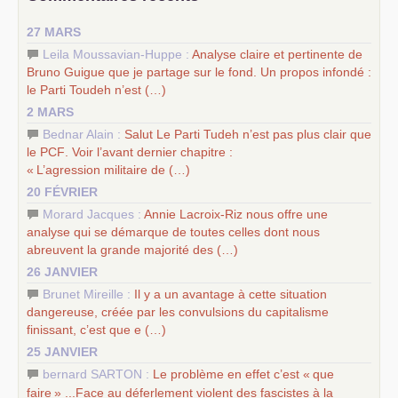
–
un appel
proposé aux partis communistes et ouvrier
27 MARS
d’Europe
–
les
cinq chantiers pour contribuer au débat sur le projet
Leila Moussavian-Huppe :
Analyse claire et pertinente de
communiste
Bruno Guigue que je partage sur le fond. Un propos infondé :
le Parti Toudeh n’est (…)
2 MARS
Bednar Alain :
Salut Le Parti Tudeh n’est pas plus clair que
le
PCF
. Voir l’avant dernier chapitre :
«
L’agression militaire de (…)
20 FÉVRIER
Morard Jacques :
Annie Lacroix-Riz nous offre une
analyse qui se démarque de toutes celles dont nous
abreuvent la grande majorité des (…)
26 JANVIER
Brunet Mireille :
Il y a un avantage à cette situation
dangereuse, créée par les convulsions du capitalisme
finissant, c’est que e (…)
25 JANVIER
bernard SARTON :
Le problème en effet c’est «
que
faire
» ...Face au déferlement violent des fascistes à la