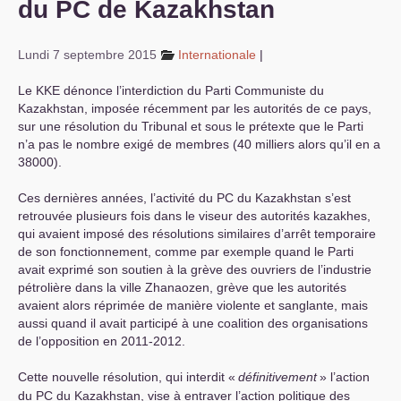
du
PC
de Kazakhstan
S’organiser
Lundi 7 septembre 2015
Internationale
|
Comprendre...
Le
KKE
dénonce l’interdiction du Parti Communiste du
Vie du site
Kazakhstan, imposée récemment par les autorités de ce pays,
sur une résolution du Tribunal et sous le prétexte que le Parti
n’a pas le nombre exigé de membres (40 milliers alors qu’il en a
38000).
Ces dernières années, l’activité du
PC
du Kazakhstan s’est
retrouvée plusieurs fois dans le viseur des autorités kazakhes,
qui avaient imposé des résolutions similaires d’arrêt temporaire
de son fonctionnement, comme par exemple quand le Parti
avait exprimé son soutien à la grève des ouvriers de l’industrie
pétrolière dans la ville Zhanaozen, grève que les autorités
avaient alors réprimée de manière violente et sanglante, mais
aussi quand il avait participé à une coalition des organisations
de l’opposition en 2011-2012.
Cette nouvelle résolution, qui interdit «
définitivement
» l’action
du
PC
du Kazakhstan, vise à entraver l’action politique des