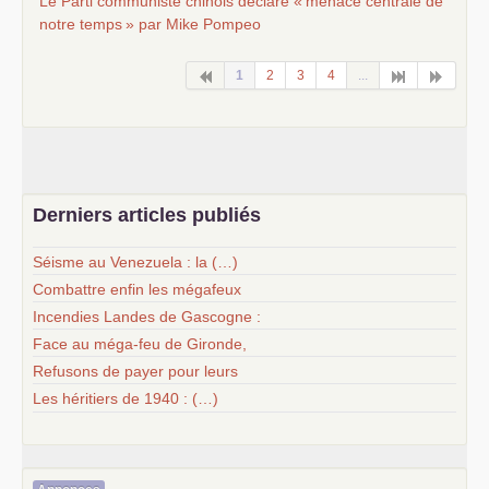
Le Parti communiste chinois déclaré «
menace centrale de
notre temps
» par Mike Pompeo
1
2
3
4
...
Derniers articles publiés
Séisme au Venezuela : la (…)
Combattre enfin les mégafeux
Incendies Landes de Gascogne :
Face au méga-feu de Gironde,
Refusons de payer pour leurs
Les héritiers de 1940 : (…)