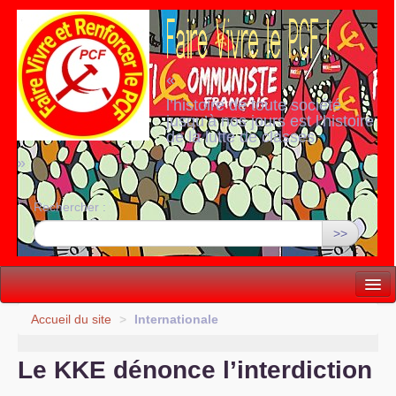
«
l’histoire de toute société
jusqu’à nos jours est l’histoire
de la lutte de classes
»
Rechercher :
>>
Vie politique
Accueil du site
>
Internationale
Lutter, Unir...
Le
KKE
dénonce l’interdiction
Internationale