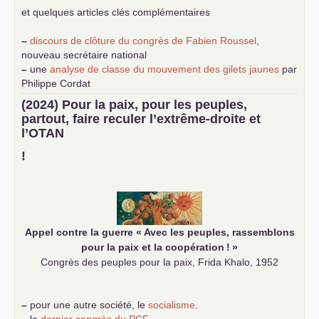
et quelques articles clés complémentaires
–
discours de clôture du congrès de Fabien Roussel
,
nouveau secrétaire national
–
une
analyse de classe du mouvement des gilets jaunes
par
Philippe Cordat
–
un texte de Jean-Claude Delaunay
le marxisme est la
(2024) Pour la paix, pour les peuples,
science sociale de notre temps
partout, faire reculer l’extrême-droite et
–
un appel
proposé aux partis communistes et ouvrier
l’
OTAN
d’Europe
–
demandez
le numéro 10 de la revue Unir les Communistes
!
–
les
cinq chantiers pour contribuer au débat sur le projet
communiste
Appel contre la guerre «
Avec les peuples, rassemblons
pour la paix et la coopération
!
»
Congrès des peuples pour la paix, Frida Khalo, 1952
–
pour une autre société, le
socialisme
.