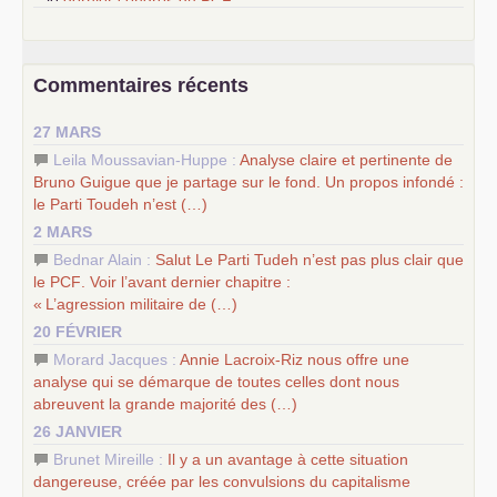
–
le
dernier congrès du
PCF
e
–
contribution de jeunes communistes au 39
congrès :
Six
chantiers pour affirmer l’ambition révolutionnaire du
PCF
–
un texte de Jean-Claude Delaunay
le marxisme est la
Commentaires récents
science sociale de notre temps
–
un appel
proposé aux partis communistes et ouvrier
27 MARS
d’Europe
–
les
cinq chantiers pour contribuer au débat sur le projet
Leila Moussavian-Huppe :
Analyse claire et pertinente de
communiste
Bruno Guigue que je partage sur le fond. Un propos infondé :
le Parti Toudeh n’est (…)
2 MARS
Bednar Alain :
Salut Le Parti Tudeh n’est pas plus clair que
le
PCF
. Voir l’avant dernier chapitre :
«
L’agression militaire de (…)
20 FÉVRIER
Morard Jacques :
Annie Lacroix-Riz nous offre une
analyse qui se démarque de toutes celles dont nous
abreuvent la grande majorité des (…)
26 JANVIER
Brunet Mireille :
Il y a un avantage à cette situation
dangereuse, créée par les convulsions du capitalisme