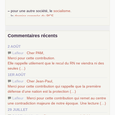
–
pour une autre société, le
socialisme
.
–
le
dernier congrès du
PCF
e
–
contribution de jeunes communistes au 39
congrès :
Six
chantiers pour affirmer l’ambition révolutionnaire du
PCF
–
un texte de Jean-Claude Delaunay
le marxisme est la
Commentaires récents
science sociale de notre temps
–
un appel
proposé aux partis communistes et ouvrier
2 AOÛT
d’Europe
–
les
cinq chantiers pour contribuer au débat sur le projet
Lafleur :
Cher
PAM
,
communiste
Merci pour cette contribution.
Elle rappelle utilement que le recul du
RN
ne viendra ni des
seules (…)
1ER AOÛT
Lafleur :
Cher Jean-Paul,
Merci pour cette contribution qui rappelle que la première
défense d’une nation est la protection (…)
Lafleur :
Merci pour cette contribution qui remet au centre
une contradiction majeure de notre époque. Une lecture (…)
29 JUILLET