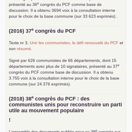
e
présenté au 36
congrès du
PCF
comme base de
discussion. Il a obtenu 3694 voix à la consultation interne
pour le choix de la base commune (sur 33 623 exprimés) .
e
(2016) 37
congrès du
PCF
Texte nr 3,
Unir les communistes, le défi renouvelé du
PCF
et
son
résumé
.
Signé par 626 communistes de 66 départements, dont 15
e
départements avec plus de 10 signataires, présenté au 37
congrès du
PCF
comme base de discussion. Il a obtenu
3.755 voix à la consultation interne pour le choix de la base
commune (sur 24.376 exprimés).
e
(2018) 38
congrès du
PCF
: des
communistes unis pour reconstruire un parti
utile au mouvement populaire
!
e
L’ensemble des documents publiés pour ce 38
congrès sur