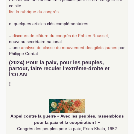
ce site
lire la rubrique du congrès
et quelques articles clés complémentaires
–
discours de clôture du congrès de Fabien Roussel
,
nouveau secrétaire national
–
une
analyse de classe du mouvement des gilets jaunes
par
Philippe Cordat
–
un texte de Jean-Claude Delaunay
le marxisme est la
(2024) Pour la paix, pour les peuples,
science sociale de notre temps
partout, faire reculer l’extrême-droite et
–
un appel
proposé aux partis communistes et ouvrier
l’
OTAN
d’Europe
–
demandez
le numéro 10 de la revue Unir les Communistes
!
–
les
cinq chantiers pour contribuer au débat sur le projet
communiste
Appel contre la guerre «
Avec les peuples, rassemblons
pour la paix et la coopération
!
»
Congrès des peuples pour la paix, Frida Khalo, 1952