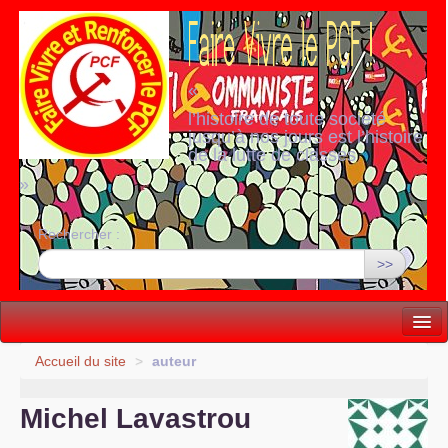
«
l’histoire de toute société
jusqu’à nos jours est l’histoire
de la lutte de classes
»
Rechercher :
>>
Vie politique
Accueil du site
>
auteur
Lutter, Unir...
Michel Lavastrou
Internationale