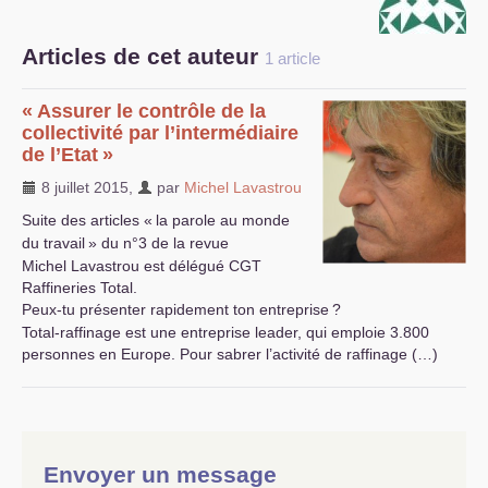
S’organiser
Articles de cet auteur
1 article
Comprendre...
«
Assurer le contrôle de la
Vie du site
collectivité par l’intermédiaire
de l’Etat
»
8 juillet 2015
,
par
Michel Lavastrou
Suite des articles «
la parole au monde
du travail
» du n°3 de la revue
Michel Lavastrou est délégué
CGT
Raffineries Total.
Peux-tu présenter rapidement ton entreprise
?
Total-raffinage est une entreprise leader, qui emploie 3.800
personnes en Europe. Pour sabrer l’activité de raffinage (…)
Envoyer un message