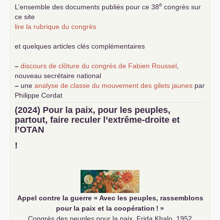
e
L’ensemble des documents publiés pour ce 38
congrès sur
ce site
lire la rubrique du congrès
et quelques articles clés complémentaires
–
discours de clôture du congrès de Fabien Roussel
,
nouveau secrétaire national
–
une
analyse de classe du mouvement des gilets jaunes
par
Philippe Cordat
–
un texte de Jean-Claude Delaunay
le marxisme est la
(2024) Pour la paix, pour les peuples,
science sociale de notre temps
partout, faire reculer l’extrême-droite et
–
un appel
proposé aux partis communistes et ouvrier
l’
OTAN
d’Europe
–
demandez
le numéro 10 de la revue Unir les Communistes
!
–
les
cinq chantiers pour contribuer au débat sur le projet
communiste
Appel contre la guerre «
Avec les peuples, rassemblons
pour la paix et la coopération
!
»
Congrès des peuples pour la paix, Frida Khalo, 1952