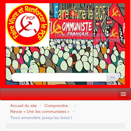
«
l’histoire de toute société
jusqu’à nos jours est l’histoire
de la lutte de classes
»
Rechercher :
>>
Vie politique
Accueil du site
>
Comprendre...
>
Revue «
Unir les communistes
»
>
Lutter, Unir...
Tous ensemble jusqu’au bout
!
Internationale