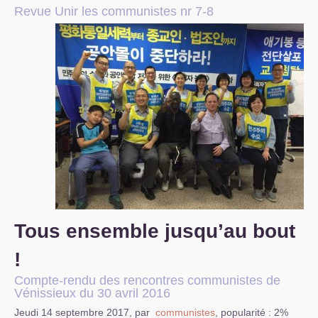
Revue Unir les communistes nr 7-8
S’organiser
Comprendre...
Vie du site
Tous ensemble jusqu’au bout
!
Compte-rendu des rencontres communistes de
Vénissieux du 30 avril 2016
Jeudi 14 septembre 2017
,
par
communistes
,
popularité : 2%