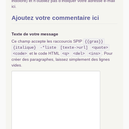
indolore) et n’oubliez pas d’indiquer votre adresse e-mail
ici.
Ajoutez votre commentaire ici
Texte de votre message
Ce champ accepte les raccourcis SPIP
{{gras}}
{italique}
-*liste
[texte->url]
<quote>
et le code HTML
. Pour
<code>
<q>
<del>
<ins>
créer des paragraphes, laissez simplement des lignes
vides.