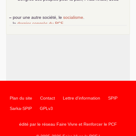
–
pour une autre société, le
socialisme
.
–
le
dernier congrès du
PCF
e
–
contribution de jeunes communistes au 39
congrès :
Six
chantiers pour affirmer l’ambition révolutionnaire du
PCF
–
un texte de Jean-Claude Delaunay
le marxisme est la
science sociale de notre temps
–
un appel
proposé aux partis communistes et ouvrier
d’Europe
–
les
cinq chantiers pour contribuer au débat sur le projet
communiste
Plan du site
Contact
Lettre d'information
SPIP
Sarka-SPIP
GPLv3
édité par le réseau Faire Vivre et Renforcer le
PCF