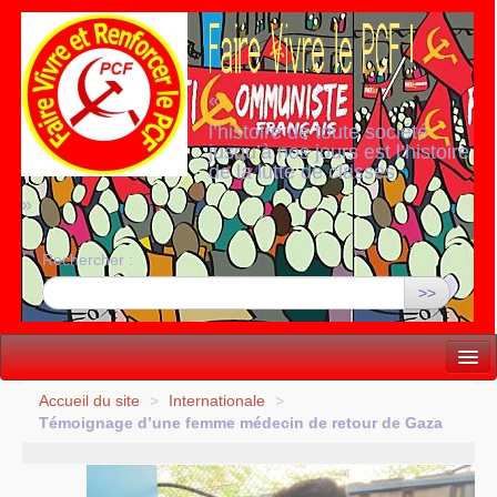
«
l’histoire de toute société
jusqu’à nos jours est l’histoire
de la lutte de classes
»
Rechercher :
>>
Vie politique
Accueil du site
>
Internationale
>
Témoignage d’une femme médecin de retour de Gaza
Lutter, Unir...
Internationale