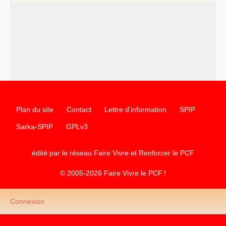
chantiers pour affirmer l’ambition révolutionnaire du
PCF
–
un texte de Jean-Claude Delaunay
le marxisme est la
science sociale de notre temps
–
un appel
proposé aux partis communistes et ouvrier
d’Europe
–
les
cinq chantiers pour contribuer au débat sur le projet
communiste
Plan du site
Contact
Lettre d'information
SPIP
Sarka-SPIP
GPLv3
édité par le réseau Faire Vivre et Renforcer le
PCF
© 2005-2026 Faire Vivre le
PCF
!
Connexion