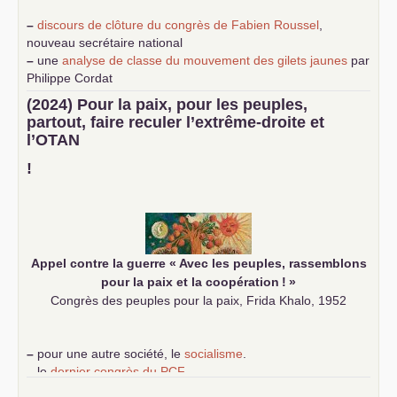
–
discours de clôture du congrès de Fabien Roussel
,
nouveau secrétaire national
–
une
analyse de classe du mouvement des gilets jaunes
par
Philippe Cordat
–
un texte de Jean-Claude Delaunay
le marxisme est la
(2024) Pour la paix, pour les peuples,
science sociale de notre temps
partout, faire reculer l’extrême-droite et
–
un appel
proposé aux partis communistes et ouvrier
l’
OTAN
d’Europe
–
demandez
le numéro 10 de la revue Unir les Communistes
!
–
les
cinq chantiers pour contribuer au débat sur le projet
communiste
Appel contre la guerre «
Avec les peuples, rassemblons
pour la paix et la coopération
!
»
Congrès des peuples pour la paix, Frida Khalo, 1952
–
pour une autre société, le
socialisme
.
–
le
dernier congrès du
PCF
e
–
contribution de jeunes communistes au 39
congrès :
Six