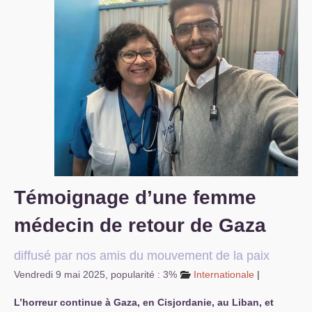
S’organiser
Comprendre...
Vie du site
Témoignage d’une femme
médecin de retour de Gaza
diffusé par nos amis du mouvement de la paix
Vendredi 9 mai 2025
,
popularité : 3%
Internationale
|
L’horreur continue à Gaza, en Cisjordanie, au Liban, et