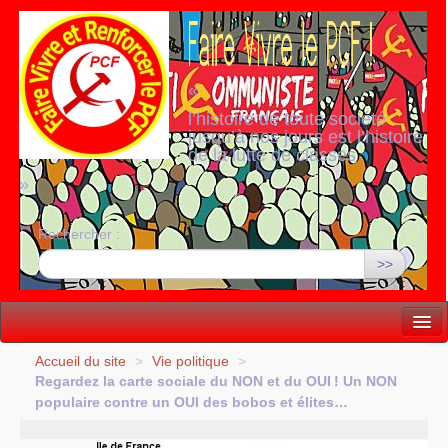
«
l’histoire de toute société
jusqu’à nos jours est l’histoire
de la lutte de classes
»
Rechercher :
>>
Vie politique
Accueil du site
>
Vie politique
>
Regardez la carte sociale du
NON
et du
OUI
! Un
NON
Lutter, Unir...
populaire contre un
OUI
des bobos et élites…
Internationale