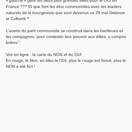
«
gauche
» gère les deux plus grandes villes pour le
OUI
en
France
??? Et que font les élus communistes avec les leaders
naturels de la bourgeoisie que sont devenus ce 29 mai Delanoe
et Collomb
?
L’avenir du parti communiste se construit dans les banlieues et
les campagnes, pour contester leur pouvoir aux élites, y compris
bobos
!
Voir en ligne : la carte du
NON
et du
OUI
En rouge, le Non, en bleu le
OUI
, plus le rouge est foncé, plus le
NON
a été fort
!