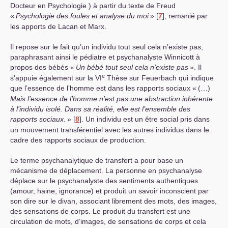
Docteur en Psychologie ) à partir du texte de Freud
«
Psychologie des foules et analyse du moi
»
[
7
]
, remanié par
les apports de Lacan et Marx.
Il repose sur le fait qu’un individu tout seul cela n’existe pas,
paraphrasant ainsi le pédiatre et psychanalyste Winnicott à
propos des bébés «
Un bébé tout seul cela n’existe pas
». Il
e
s’appuie également sur la
VI
Thèse sur Feuerbach qui indique
que l’essence de l’homme est dans les rapports sociaux «
(…)
Mais l’essence de l’homme n’est pas une abstraction inhérente
à l’individu isolé. Dans sa réalité, elle est l’ensemble des
rapports sociaux
.
»
[
8
]
. Un individu est un être social pris dans
un mouvement transférentiel avec les autres individus dans le
cadre des rapports sociaux de production.
Le terme psychanalytique de transfert a pour base un
mécanisme de déplacement. La personne en psychanalyse
déplace sur le psychanalyste des sentiments authentiques
(amour, haine, ignorance) et produit un savoir inconscient par
son dire sur le divan, associant librement des mots, des images,
des sensations de corps. Le produit du transfert est une
circulation de mots, d’images, de sensations de corps et cela