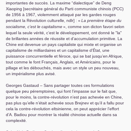
importantes de succès. La maxime “dialectique” de Deng
Xiaoping [secrétaire général du Parti communiste chinois (
PCC
)
de 1956 à 1967, violemment attaqué par les gardes rouges
pendant la Révolution culturelle, ndlr] : «
La première étape du
socialisme, c’est le capitalisme
», comme son dicton favori selon
lequel la seule vérité, c’est le développement, ont donné le "la"
de brillantes années de réussite et d’accumulation primitive. La
Chine est devenue un pays capitaliste qui mixte et organise un
capitalisme de milliardaires et un capitalisme d’État, une
puissance concurrentielle et féroce, qui se bat jusqu’en Afrique,
tout comme le font Français, Anglais, et Américains, pour le
pillage et les débouchés, mais avec un style un peu nouveau,
un impérialisme plus avisé.
Georges Gastaud – Sans partager toutes ces formulations
quelque peu péremptoires, qui font l’impasse sur le fait que,
pour le moins, la contre-révolution n’est pas achevée en Chine,
pas plus qu’elle n’était achevée sous Brejnev et qu’il a fallu pour
cela la contre-révolution eltsinienne, on peut apprécier l’effort
d’A. Badiou pour montrer la réalité chinoise actuelle dans sa
complexité.