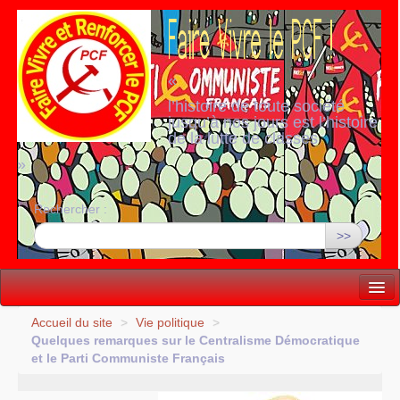
«
l’histoire de toute société
jusqu’à nos jours est l’histoire
de la lutte de classes
»
Rechercher :
>>
Vie politique
Accueil du site
>
Vie politique
>
Quelques remarques sur le Centralisme Démocratique
Lutter, Unir...
et le Parti Communiste Français
Internationale