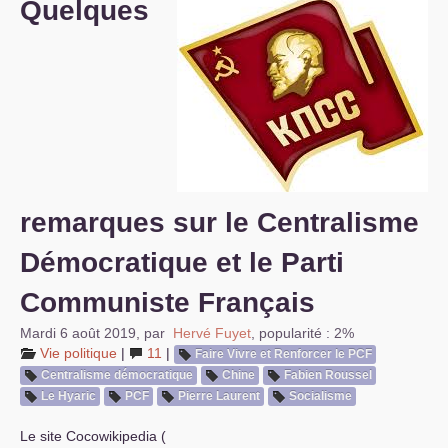
Quelques
S’organiser
Comprendre...
Vie du site
remarques sur le Centralisme
Démocratique et le Parti
Communiste Français
Mardi 6 août 2019
,
par
Hervé Fuyet
,
popularité : 2%
Vie politique
|
11
|
Faire Vivre et Renforcer le
PCF
Centralisme démocratique
Chine
Fabien Roussel
Le Hyaric
PCF
Pierre Laurent
Socialisme
Le site Cocowikipedia (