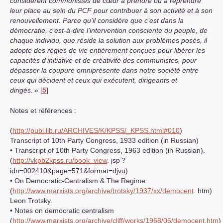
considèrent communistes de cœur à prendre ou à reprendre
leur place au sein du
PCF
pour contribuer à son activité et à son
renouvellement. Parce qu’il considère que c’est dans la
démocratie, c’est-à-dire l’intervention consciente du peuple, de
chaque individu, que réside la solution aux problèmes posés, il
adopte des règles de vie entièrement conçues pour libérer les
capacités d’initiative et de créativité des communistes, pour
dépasser la coupure omniprésente dans notre société entre
ceux qui décident et ceux qui exécutent, dirigeants et
dirigés
.
»
[
5
]
Notes et références :
(
http://publ.lib.ru/ARCHIVES/K/KPSS/_KPSS.html#010
)
Transcript of 10th Party Congress, 1933 edition (in Russian)
• Transcript of 10th Party Congress, 1963 edition (in Russian).
(
http://vkpb2kpss.ru/book_view
. jsp
?
idn=002410&page=571&format=djvu)
• On Democratic-Centralism & The Regime
(
http://www.marxists.org/archive/trotsky/1937/xx/democent
. htm)
Leon Trotsky.
• Notes on democratic centralism
(
http://www.marxists.org/archive/cliff/works/1968/06/democent.htm
)