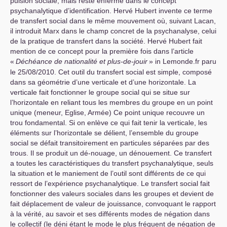
pulsion sociale, mais reste enfermé dans le concept
psychanalytique d’identification. Hervé Hubert invente ce terme
de transfert social dans le même mouvement où, suivant Lacan,
il introduit Marx dans le champ concret de la psychanalyse, celui
de la pratique de transfert dans la société. Hervé Hubert fait
mention de ce concept pour la première fois dans l’article
«
Déchéance de nationalité et plus-de-jouir
» in Lemonde.fr paru
le 25/08/2010. Cet outil du transfert social est simple, composé
dans sa géométrie d’une verticale et d’une horizontale. La
verticale fait fonctionner le groupe social qui se situe sur
l’horizontale en reliant tous les membres du groupe en un point
unique (meneur, Eglise, Armée) Ce point unique recouvre un
trou fondamental. Si on enlève ce qui fait tenir la verticale, les
éléments sur l’horizontale se délient, l’ensemble du groupe
social se défait transitoirement en particules séparées par des
trous. Il se produit un dé-nouage, un dénouement. Ce transfert
a toutes les caractéristiques du transfert psychanalytique, seuls
la situation et le maniement de l’outil sont différents de ce qui
ressort de l’expérience psychanalytique. Le transfert social fait
fonctionner des valeurs sociales dans les groupes et devient de
fait déplacement de valeur de jouissance, convoquant le rapport
à la vérité, au savoir et ses différents modes de négation dans
le collectif (le déni étant le mode le plus fréquent de négation de