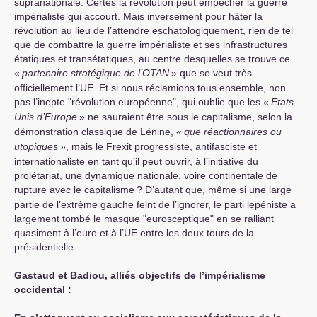
supranationale. Certes la révolution peut empêcher la guerre
impérialiste qui accourt. Mais inversement pour hâter la
révolution au lieu de l’attendre eschatologiquement, rien de tel
que de combattre la guerre impérialiste et ses infrastructures
étatiques et transétatiques, au centre desquelles se trouve ce
«
partenaire stratégique de l’
OTAN
» que se veut très
officiellement l’
UE
. Et si nous réclamions tous ensemble, non
pas l’inepte "révolution européenne", qui oublie que les «
Etats-
Unis d’Europe
» ne sauraient être sous le capitalisme, selon la
démonstration classique de Lénine, «
que réactionnaires ou
utopiques
», mais le Frexit progressiste, antifasciste et
internationaliste en tant qu’il peut ouvrir, à l’initiative du
prolétariat, une dynamique nationale, voire continentale de
rupture avec le capitalisme
? D’autant que, même si une large
partie de l’extrême gauche feint de l’ignorer, le parti lepéniste a
largement tombé le masque "eurosceptique" en se ralliant
quasiment à l’euro et à l’
UE
entre les deux tours de la
présidentielle…
Gastaud et Badiou, alliés objectifs de l’impérialisme
occidental :