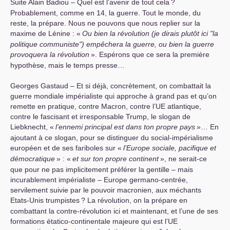
Suite Alain Badiou – Quel est l’avenir de tout cela
?
Probablement, comme en 14, la guerre. Tout le monde, du
reste, la prépare. Nous ne pouvons que nous replier sur la
maxime de Lénine : «
Ou bien la révolution (je dirais plutôt ici "la
politique communiste") empêchera la guerre, ou bien la guerre
provoquera la révolution
». Espérons que ce sera la première
hypothèse, mais le temps presse…
Georges Gastaud – Et si déjà, concrètement, on combattait la
guerre mondiale impérialiste qui approche à grand pas et qu’on
remette en pratique, contre Macron, contre l’
UE
atlantique,
contre le fascisant et irresponsable Trump, le slogan de
Liebknecht, «
l’ennemi principal est dans ton propre pays
»… En
ajoutant à ce slogan, pour se distinguer du social-impérialisme
européen et de ses fariboles sur «
l’Europe sociale, pacifique et
démocratique
» : «
et sur ton propre continent
», ne serait-ce
que pour ne pas implicitement préférer la gentille – mais
incurablement impérialiste – Europe germano-centrée,
servilement suivie par le pouvoir macronien, aux méchants
Etats-Unis trumpistes
? La révolution, on la prépare en
combattant la contre-révolution ici et maintenant, et l’une de ses
formations étatico-continentale majeure qui est l’
UE