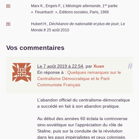
re
[
8
]
Marx K., Engels F.,
L’Idéologie allemande
, 1
partie
«
Feuerbach
», Editions sociales, Paris, 1966
[
9
]
Hubert H.,
Déchéance de nationalité et plus-de-jouir
, Le
Monde.fr 25 août 2010
Vos commentaires
#
Le 7 août 2019 à 22:54
,
par
Xuan
En réponse à :
Quelques remarques sur le
Centralisme Démocratique et le Parti
Communiste Français
L’abandon officiel du centralisme-démocratique
a succédé en fait à son abandon pratique.
Au début des années 60 éclata la controverse
sino-soviétique sur l’appréciation du rôle de
Staline, puis sur la conduite de la révolution
dans les pays impérialistes et ceux colonisés.