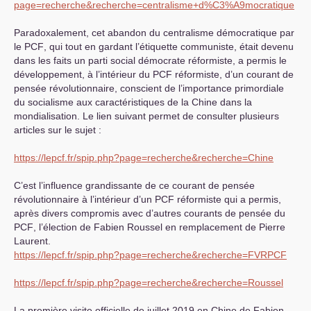
page=recherche&recherche=centralisme+d%C3%A9mocratique
Paradoxalement, cet abandon du centralisme démocratique par
le
PCF
, qui tout en gardant l’étiquette communiste, était devenu
dans les faits un parti social démocrate réformiste, a permis le
développement, à l’intérieur du
PCF
réformiste, d’un courant de
pensée révolutionnaire, conscient de l’importance primordiale
du socialisme aux caractéristiques de la Chine dans la
mondialisation. Le lien suivant permet de consulter plusieurs
articles sur le sujet :
https://lepcf.fr/spip.php?page=recherche&recherche=Chine
C’est l’influence grandissante de ce courant de pensée
révolutionnaire à l’intérieur d’un
PCF
réformiste qui a permis,
après divers compromis avec d’autres courants de pensée du
PCF
, l’élection de Fabien Roussel en remplacement de Pierre
Laurent.
https://lepcf.fr/spip.php?page=recherche&recherche=FVRPCF
https://lepcf.fr/spip.php?page=recherche&recherche=Roussel
La première visite officielle de juillet 2019 en Chine de Fabien