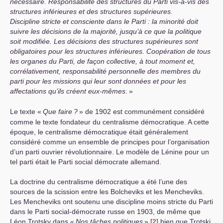
nécessaire. Responsabilité des structures du Parti vis-à-vis des
structures inférieures et des structures supérieures.
Discipline stricte et consciente dans le Parti : la minorité doit
suivre les décisions de la majorité, jusqu’à ce que la politique
soit modifiée. Les décisions des structures supérieures sont
obligatoires pour les structures inférieures. Coopération de tous
les organes du Parti, de façon collective, à tout moment et,
corrélativement, responsabilité personnelle des membres du
parti pour les missions qui leur sont données et pour les
affectations qu’ils créent eux-mêmes
.
»
Le texte «
Que faire
?
» de 1902 est communément considéré
comme le texte fondateur du centralisme démocratique. A cette
époque, le centralisme démocratique était généralement
considéré comme un ensemble de principes pour l’organisation
d’un parti ouvrier révolutionnaire. Le modèle de Lénine pour un
tel parti était le Parti social démocrate allemand.
La doctrine du centralisme démocratique a été l’une des
sources de la scission entre les Bolcheviks et les Mencheviks.
Les Mencheviks ont soutenu une discipline moins stricte du Parti
dans le Parti social-démocrate russe en 1903, de même que
Léon Trotsky dans «
Nos tâches politiques
»
[
2
]
bien que Trotski