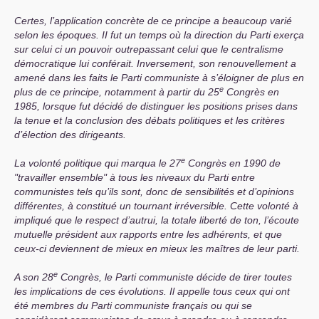
Certes, l’application concrète de ce principe a beaucoup varié
selon les époques.
II
fut un temps où la direction du Parti exerça
sur celui ci un pouvoir outrepassant celui que le centralisme
démocratique lui conférait. Inversement, son renouvellement a
amené dans les faits le Parti communiste à s’éloigner de plus en
e
plus de ce principe, notamment à partir du 25
Congrès en
1985, lorsque fut décidé de distinguer les positions prises dans
la tenue et la conclusion des débats politiques et les critères
d’élection des dirigeants.
e
La volonté politique qui marqua le 27
Congrès en 1990 de
"travailler ensemble" à tous les niveaux du Parti entre
communistes tels qu’ils sont, donc de sensibilités et d’opinions
différentes, à constitué un tournant irréversible. Cette volonté à
impliqué que le respect d’autrui, la totale liberté de ton, l’écoute
mutuelle président aux rapports entre les adhérents, et que
ceux-ci deviennent de mieux en mieux les maîtres de leur parti.
e
A son 28
Congrès, le Parti communiste décide de tirer toutes
les implications de ces évolutions. Il appelle tous ceux qui ont
été membres du Parti communiste français ou qui se