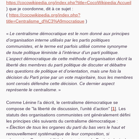
https://cocowikipedia.org/index.php?title=CocoWikipedia:Accueil
) que je coordonne, dit à ce sujet :
(
https://cocowikipedia.org/index.php?
title=Centralisme_d%C3%A9mocratique
)
«
Le centralisme démocratique est le nom donné aux principes
d’organisation interne utilisés par les partis politiques
communistes, et le terme est parfois utilisé comme synonyme
de toute politique léniniste à l’intérieur d’un parti politique.
L’aspect démocratique de cette méthode d’organisation décrit la
liberté des membres du parti politique de discuter et débattre
des questions de politique et d’orientation, mais une fois la
décision du Parti prise par un vote majoritaire, tous les membres
sont censés défendre cette décision. Ce dernier aspect
représente le centralisme
.
»
Comme Lénine l’a décrit, le centralisme démocratique se
compose de "la liberté de discussion, l’unité d’action"
[
1
]
. Les
statuts des organisations communistes ont généralement défini
les principes clés suivants du centralisme démocratique :
«
Élection de tous les organes du parti du bas vers le haut et
renouvellement systématique de leur composition, si