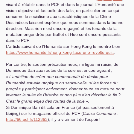
visant à rétablir dans le
PCF
et dans le journal L’Humanité une
vision objective et factuelle des faits, en particulier en ce qui
concerne le socialisme aux caractéristiques de la Chine.
Des indices laissent espérer que nous sommes dans la bonne
direction. Mais rien n’est encore gagné et les tenants de la
mutation engendrée par Buffet et Hue sont encore puissants
dans le
PCF
.
L’article suivant de l’Humanité sur Hong Kong le montre bien :
https://www.humanite.fr/hong-kong-face-une-revolte-qui..
.
Par contre, le soutien précautionneux, mi figue mi raisin, de
Dominique Bari aux routes de la soie est encourageant
;
«
L’ambition de créer une communauté de destin pour
l’humanité est-elle utopique ou saura-t-elle, si les forces du
progrès y participent activement, donner toute sa mesure pour
inventer la suite de l’histoire et non plus d’en décréter la fin
?
C’est le grand enjeu des routes de la soie
».
Si Dominique Bari dit cela en France (et pas seulement à
Beijing) sur le magazine officiel du
PCF
(
Cause Commune
:
http://66.pcf.fr/112363
), il y a vraiment de l’espoir
!