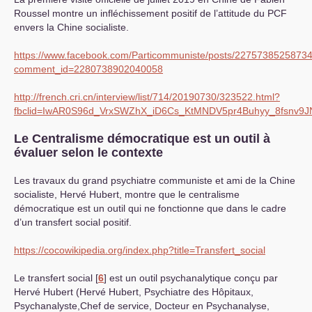
Roussel montre un infléchissement positif de l’attitude du
PCF
envers la Chine socialiste.
https://www.facebook.com/Particommuniste/posts/2275738525873
comment_id=2280738902040058
http://french.cri.cn/interview/list/714/20190730/323522.html?
fbclid=IwAR0S96d_VrxSWZhX_iD6Cs_KtMNDV5pr4Buhyy_8fsnv9
Le Centralisme démocratique est un outil à
évaluer selon le contexte
Les travaux du grand psychiatre communiste et ami de la Chine
socialiste, Hervé Hubert, montre que le centralisme
démocratique est un outil qui ne fonctionne que dans le cadre
d’un transfert social positif.
https://cocowikipedia.org/index.php?title=Transfert_social
Le transfert social
[
6
]
est un outil psychanalytique conçu par
Hervé Hubert (Hervé Hubert, Psychiatre des Hôpitaux,
Psychanalyste,Chef de service, Docteur en Psychanalyse,