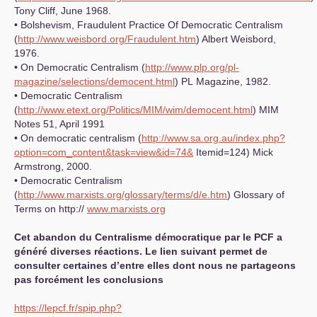
Tony Cliff, June 1968.
• Bolshevism, Fraudulent Practice Of Democratic Centralism
(
http://www.weisbord.org/Fraudulent.htm
) Albert Weisbord,
1976.
• On Democratic Centralism (
http://www.plp.org/pl-
magazine/selections/democent.html
)
PL
Magazine, 1982.
• Democratic Centralism
(
http://www.etext.org/Politics/MIM/wim/democent.html
)
MIM
Notes 51, April 1991
• On democratic centralism (
http://www.sa.org.au/index.php?
option=com_content&task=view&id=74&
Itemid=124) Mick
Armstrong, 2000.
• Democratic Centralism
(
http://www.marxists.org/glossary/terms/d/e.htm
) Glossary of
Terms on http://
www.marxists.org
Cet abandon du Centralisme démocratique par le
PCF
a
généré diverses réactions. Le lien suivant permet de
consulter certaines d’entre elles dont nous ne partageons
pas forcément les conclusions
https://lepcf.fr/spip.php?