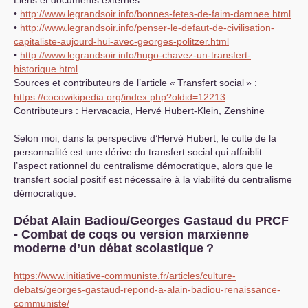
Liens et documents externes :
•
http://www.legrandsoir.info/bonnes-fetes-de-faim-damnee.html
•
http://www.legrandsoir.info/penser-le-defaut-de-civilisation-
capitaliste-aujourd-hui-avec-georges-politzer.html
•
http://www.legrandsoir.info/hugo-chavez-un-transfert-
historique.html
Sources et contributeurs de l’article «
Transfert social
» :
https://cocowikipedia.org/index.php?oldid=12213
Contributeurs : Hervacacia, Hervé Hubert-Klein, Zenshine
Selon moi, dans la perspective d’Hervé Hubert, le culte de la
personnalité est une dérive du transfert social qui affaiblit
l’aspect rationnel du centralisme démocratique, alors que le
transfert social positif est nécessaire à la viabilité du centralisme
démocratique.
Débat Alain Badiou/Georges Gastaud du
PRCF
- Combat de coqs ou version marxienne
moderne d’un débat scolastique
?
https://www.initiative-communiste.fr/articles/culture-
debats/georges-gastaud-repond-a-alain-badiou-renaissance-
communiste/