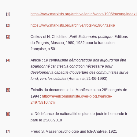
[
1
]
https://www.marxists.org/archive/lenin/works/1906/rucong/index
[
2
]
https://www.marxists.org/archive/trotsky/1904/tasks/
[
3
]
Onikov et N. Chichline,
Petit dictionnaire politique
, Editions
du Progrès, Moscou, 1980, 1982 pour la traduction
française, p.50.
[
4
]
Article :
Le centralisme démocratique doit aujourd’hui être
abandonné car c’est la condition nécessaire pour
développer la capacité d’ouverture des communistes sur le
fond, vers les cellules
(Humanité, 21-06-1993)
e
[
5
]
Extraits du document «
Le Manifeste
» au 28
congrès de
1994 :
http://reveilcommuniste.over-blog.fr/article-
24975910.html
[
6
]
«
Déchéance de nationalité et plus-de-jouir in Lemonde.fr
paru le 25/08/2010
[
7
]
Freud S, Massenpsychologie und Ich-Analyse, 1921