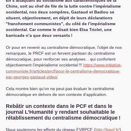
En s’attaquant au socialisme aux caractéristiques de la
Chine, soit au chef de file de la lutte contre l’impérialisme
occidental, nos deux compères, Gastaud et Badiou se
situent, objectivement, en dépit de leurs déclarations
"franchement communistes", du côté de l’impérialisme
occidental. Car comme le disait bien Elsa Triolet, une
barricade n’a que deux versants
!
Or pour en revenir au centralisme démocratique, l’objet de nos
remarques, le
PRCF
est un fervent partisan du centralisme
démocratique, pour renforcer ses analyses... qui confortent
objectivement l’impérialisme occidental
!!!
https://www.initiative-
communiste.fr/articles/prcf/pour-le-centralisme-democratique-
par-georges-gastaud-video/
Cela montre bien qu’on ne peut pas évaluer le centralisme
démocratique en dehors de son contexte d’application.
Rebâtir un contexte dans le
PCF
et dans le
journal L’Humanité y rendant souhaitable le
rétablissement du centralisme démocratique
!
Nous soutenons les efforts du réseau
FVRPCF
(
http://lepcf.fr/
)