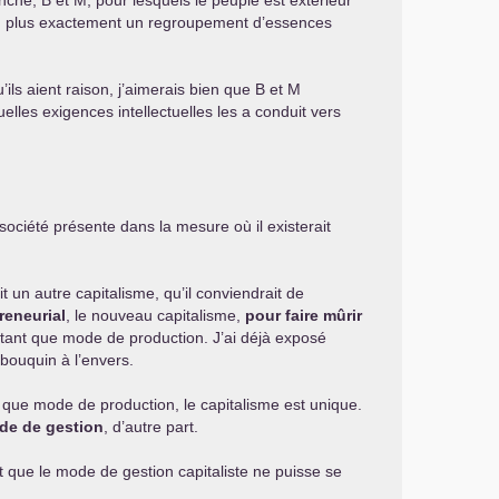
che, B et M, pour lesquels le peuple est extérieur
, plus exactement un regroupement d’essences
ils aient raison, j’aimerais bien que B et M
elles exigences intellectuelles les a conduit vers
ociété présente dans la mesure où il existerait
it un autre capitalisme, qu’il conviendrait de
reneurial
, le nouveau capitalisme,
pour faire mûrir
n tant que mode de production. J’ai déjà exposé
 bouquin à l’envers.
t que mode de production, le capitalisme est unique.
de de gestion
, d’autre part.
 que le mode de gestion capitaliste ne puisse se