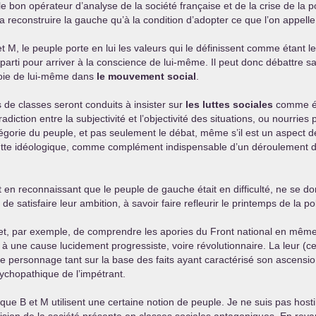
bon opérateur d’analyse de la société française et de la crise de la pol
 reconstruire la gauche qu’à la condition d’adopter ce que l’on appell
 M, le peuple porte en lui les valeurs qui le définissent comme étant le
parti pour arriver à la conscience de lui-même. Il peut donc débattre 
 voie de lui-même dans
le mouvement social
.
 de classes seront conduits à insister sur
les luttes sociales
comme él
iction entre la subjectivité et l’objectivité des situations, ou nourries 
égorie du peuple, et pas seulement le débat, même s’il est un aspect d
la lutte idéologique, comme complément indispensable d’un déroulement de
tout en reconnaissant que le peuple de gauche était en difficulté, ne se
satisfaire leur ambition, à savoir faire refleurir le printemps de la pol
 par exemple, de comprendre les apories du Front national en même te
 à une cause lucidement progressiste, voire révolutionnaire. La leur (c
e personnage tant sur la base des faits ayant caractérisé son ascensio
sychopathique de l’impétrant.
ue B et M utilisent une certaine notion de peuple. Je ne suis pas hosti