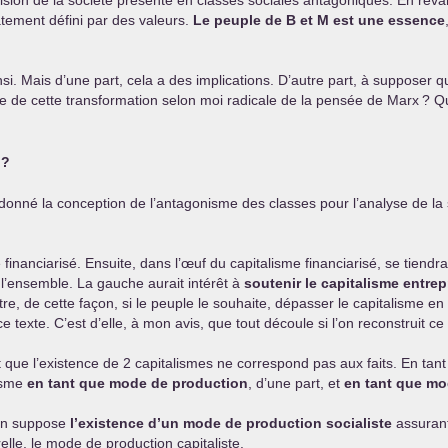
ision de la société présente en classes sociales antagoniques. En revan
tement défini par des valeurs.
Le peuple de B et M est une essence
i. Mais d’une part, cela a des implications. D’autre part, à supposer qu’
 de cette transformation selon moi radicale de la pensée de Marx
? Qu
?
donné la conception de l’antagonisme des classes pour l’analyse de la s
 financiarisé. Ensuite, dans l’œuf du capitalisme financiarisé, se tiendra
 l’ensemble. La gauche aurait intérêt à
soutenir le capitalisme entrep
tre, de cette façon, si le peuple le souhaite, dépasser le capitalisme e
 texte. C’est d’elle, à mon avis, que tout découle si l’on reconstruit ce
t que l’existence de 2 capitalismes ne correspond pas aux faits. En tan
lisme
en tant que mode de production
, d’une part, et
en tant que mo
tion suppose
l’existence d’un mode de production socialiste
assurant
lle, le mode de production capitaliste.