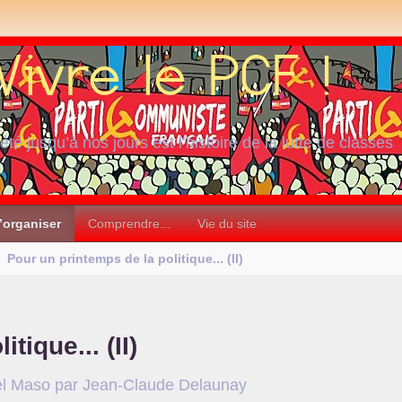
iété jusqu’à nos jours est l’histoire de la lutte de classes
’organiser
Comprendre...
Vie du site
Pour un printemps de la politique... (
II
)
tique... (
II
)
chel Maso par Jean-Claude Delaunay