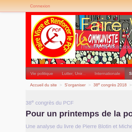
Connexion
«
l’histoire de toute soc
»
Vie politique
Lutter, Unir...
Internationale
S
e
Accueil du site
>
S’organiser
>
38
congrès 2018
>
e
38
congrès du
PCF
Pour un printemps de la poli
Une analyse du livre de Pierre Blotin et Mi