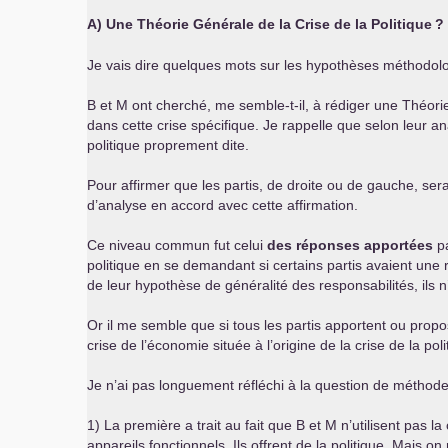
A) Une Théorie Générale de la Crise de la Politique
?
Je vais dire quelques mots sur les hypothèses méthodolo
B et M ont cherché, me semble-t-il, à rédiger une Théorie
dans cette crise spécifique. Je rappelle que selon leur ana
politique proprement dite.
Pour affirmer que les partis, de droite ou de gauche, serai
d’analyse en accord avec cette affirmation.
Ce niveau commun fut celui
des réponses apportées
pa
politique en se demandant si certains partis avaient une r
de leur hypothèse de généralité des responsabilités, ils n’
Or il me semble que si tous les partis apportent ou propos
crise de l’économie située à l’origine de la crise de la p
Je n’ai pas longuement réfléchi à la question de méthode
1) La première a trait au fait que B et M n’utilisent pas l
appareils fonctionnels. Ils offrent de la politique. Mais o