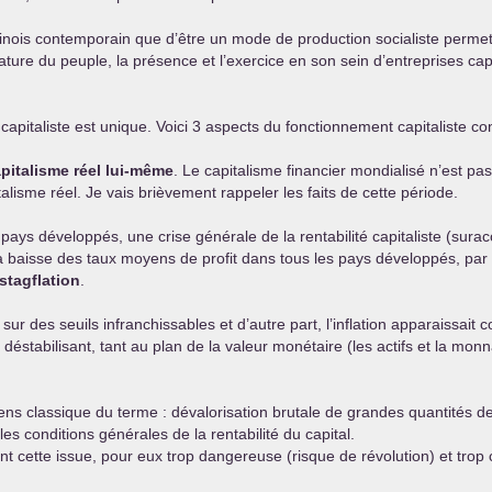
hinois contemporain que d’être un mode de production socialiste permett
ure du peuple, la présence et l’exercice en son sein d’entreprises capi
capitaliste est unique. Voici 3 aspects du fonctionnement capitaliste con
pitalisme réel lui-même
. Le capitalisme financier mondialisé n’est pa
sme réel. Je vais brièvement rappeler les faits de cette période.
ys développés, une crise générale de la rentabilité capitaliste (surac
la baisse des taux moyens de profit dans tous les pays développés, par 
 stagflation
.
ent sur des seuils infranchissables et d’autre part, l’inflation apparais
s déstabilisant, tant au plan de la valeur monétaire (les actifs et la mon
 sens classique du terme : dévalorisation brutale de grandes quantités 
les conditions générales de la rentabilité du capital.
ment cette issue, pour eux trop dangereuse (risque de révolution) et tro