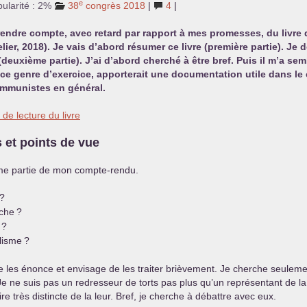
e
ularité : 2%
38
congrès 2018
|
4
|
endre compte, avec retard par rapport à mes promesses, du livre q
lier, 2018). Je vais d’abord résumer ce livre (première partie). Je
deuxième partie). J’ai d’abord cherché à être bref. Puis il m’a s
ce genre d’exercice, apporterait une documentation utile dans le 
ommunistes en général.
 de lecture du livre
 et points de vue
ième partie de mon compte-rendu.
?
uche
?
?
alisme
?
Je les énonce et envisage de les traiter brièvement. Je cherche seulem
e ne suis pas un redresseur de torts pas plus qu’un représentant de l
oire très distincte de la leur. Bref, je cherche à débattre avec eux.