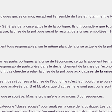
giques qui, selon moi, encadrent l’ensemble du livre et notamment le t
 Générale de la crise actuelle de la politique. Ils ont considéré que
tou
lyse, la crise de la politique serait le résultat de 2 crises emboîtées : 
ent tous responsables, sur le même plan, de la crise actuelle de la politi
r les partis politiques à la crise de l’économie, ce qu’ils appellent
leur 
esponsabilité particulière dans le déclenchement de la crise de l’économi
ont pas cherché à relier la crise de la politique
aux causes de la cris
ent des réponses à la crise de l’économie (c’est leur boulot, si je puis
olitique analysée par B et M, alors que d’autres ne le sont pas, ou le s
 que je soulève. Mais je crois qu’elle a au moins 3 conséquences.
a catégorie "classe sociale" pour analyser la crise de la politique. Les p
n n’en sait pas plus. Ce que l’on peut supposer est qu’ils offrent de la p