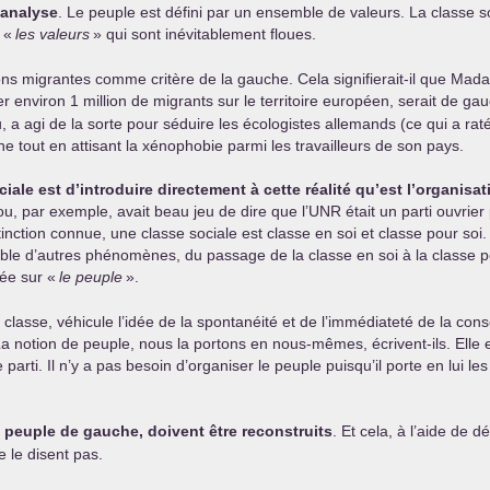
l’analyse
. Le peuple est défini par un ensemble de valeurs. La classe so
 «
les valeurs
» qui sont inévitablement floues.
ons migrantes comme critère de la gauche. Cela signifierait-il que Mad
r environ 1 million de migrants sur le territoire européen, serait de ga
u, a agi de la sorte pour séduire les écologistes allemands (ce qui a ra
ne tout en attisant la xénophobie parmi les travailleurs de son pays.
ale est d’introduire directement à cette réalité qu’est l’organisa
ou, par exemple, avait beau jeu de dire que l’
UNR
était un parti ouvrie
tinction connue, une classe sociale est classe en soi et classe pour soi
e d’autres phénomènes, du passage de la classe en soi à la classe pour
dée sur «
le peuple
».
e classe, véhicule l’idée de la spontanéité et de l’immédiateté de la co
La notion de peuple, nous la portons en nous-mêmes, écrivent-ils. Elle
arti. Il n’y a pas besoin d’organiser le peuple puisqu’il porte en lui les 
e peuple de gauche, doivent être reconstruits
. Et cela, à l’aide de d
ne le disent pas.