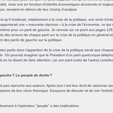
ociété, mais non en fonction d’intérêts économiques structurels et majeu
ique, seraient en dehors de leur champ d’analyse.
u’il existerait, relativement à la crise de la politique, une sorte d’
 apporterait une «
mauvaise réponse
» à la crise de l’économie, ce qui 
de même pour un parti de gauche. Je renvoie sur ce point aux pages 129,
ts des erreurs de chaque parti sur la crise de la politique en général et
rs des partis de gauche sur la politique.
des partis dans l’apparition de la crise de la politique serait que chaqu
in. On pourrait imaginer que le Président d’un parti quelconque téléph
n lui disant de faire attention, car son parti (celui de l’autre) contrib
 gauche
? Le peuple de droite
?
is pas reproche aux auteurs. Après tout c’est leur droit de raisonner ai
raisons de leur choix théorique. Essayons de discuter et de voir l’intérê
ativement à l’opérateur "peuple" a des implications.