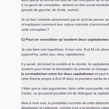
sens que je lui donne est issu de ma conception de la div
à ce genre de conception, devient un être social immédia
(peuple de gauche, de droite, autres).
Je ne leur conteste absolument pas le droit de penser ains
m’expliquent comment leur culture marxiste s’accommode
cette conception
?
C) Peut-on considérer qu’existent deux capitalismes
Je vais faire une hypothèse. A mon avis, B et M ont aban
aujourd’hui, selon eux, deux capitalismes.
Il y aurait, dominant la société et le monde, le capitalisme
soutenir pour briser la domination du premier et changer
la contradiction entre les deux capitalismes
et peut-ê
cette théorie propre à B et M dans la première partie de ce
L’idée que je vais argumenter, dans cette sous-partie, es
Certes, ce qui paraît possible est de distinguer le capita
Mais à mon avis, la possibilité concrète de cette distinc
développer et redevenir, comme il en a la tendance nature