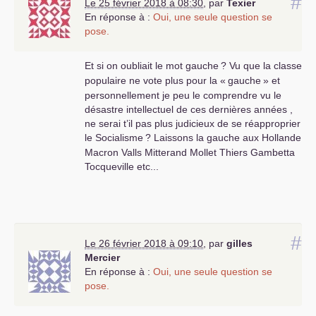
#
Le 25 février 2018 à 08:30
,
par
Texier
En réponse à :
Oui, une seule question se
pose.
Et si on oubliait le mot gauche
? Vu que la classe
populaire ne vote plus pour la «
gauche
» et
personnellement je peu le comprendre vu le
désastre intellectuel de ces dernières années ,
ne serai t’il pas plus judicieux de se réapproprier
le Socialisme
? Laissons la gauche aux Hollande
Macron Valls Mitterand Mollet Thiers Gambetta
Tocqueville etc...
#
Le 26 février 2018 à 09:10
,
par
gilles
Mercier
En réponse à :
Oui, une seule question se
pose.