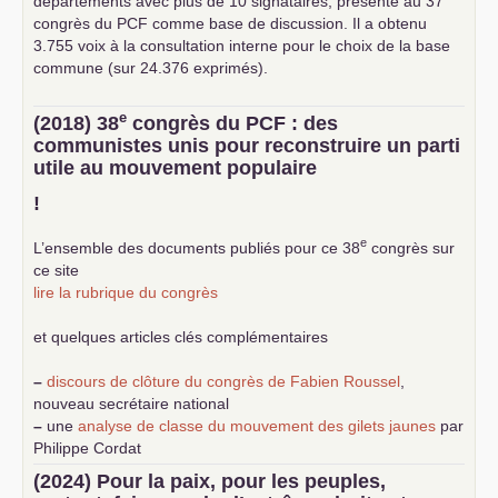
départements avec plus de 10 signataires, présenté au 37
congrès du
PCF
comme base de discussion. Il a obtenu
3.755 voix à la consultation interne pour le choix de la base
commune (sur 24.376 exprimés).
e
(2018) 38
congrès du
PCF
: des
communistes unis pour reconstruire un parti
utile au mouvement populaire
!
e
L’ensemble des documents publiés pour ce 38
congrès sur
ce site
lire la rubrique du congrès
et quelques articles clés complémentaires
–
discours de clôture du congrès de Fabien Roussel
,
nouveau secrétaire national
–
une
analyse de classe du mouvement des gilets jaunes
par
Philippe Cordat
–
un texte de Jean-Claude Delaunay
le marxisme est la
(2024) Pour la paix, pour les peuples,
science sociale de notre temps