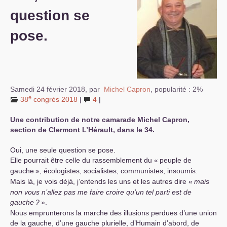
question se
S’organiser
pose.
Comprendre...
Vie du site
Samedi 24 février 2018
,
par
Michel Capron
,
popularité : 2%
e
38
congrès 2018
|
4
|
Une contribution de notre camarade Michel Capron,
section de Clermont L’Hérault, dans le 34.
Oui, une seule question se pose.
Elle pourrait être celle du rassemblement du «
peuple de
gauche
», écologistes, socialistes, communistes, insoumis.
Mais là, je vois déjà, j’entends les uns et les autres dire «
mais
non vous n’allez pas me faire croire qu’un tel parti est de
gauche
?
».
Nous emprunterons la marche des illusions perdues d’une union
de la gauche, d’une gauche plurielle, d’Humain d’abord, de