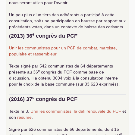
nous seront utiles pour l’avenir.
Un peu plus d’un tiers des adhérents a participé à cette
consultation, soit une participation en hausse par rapport aux
précédents votes, dans un contexte de baisse des cotisants.
... lire la suite
e
(2013) 36
congrès du
PCF
Unir les communistes pour un
PCF
de combat, marxiste,
populaire et rassembleur
Texte signé par 542 communistes de 64 départements
e
présenté au 36
congrès du
PCF
comme base de
discussion. Il a obtenu 3694 voix à la consultation interne
pour le choix de la base commune (sur 33 623 exprimés) .
e
(2016) 37
congrès du
PCF
Texte nr 3,
Unir les communistes, le défi renouvelé du
PCF
et
son
résumé
.
Signé par 626 communistes de 66 départements, dont 15
e