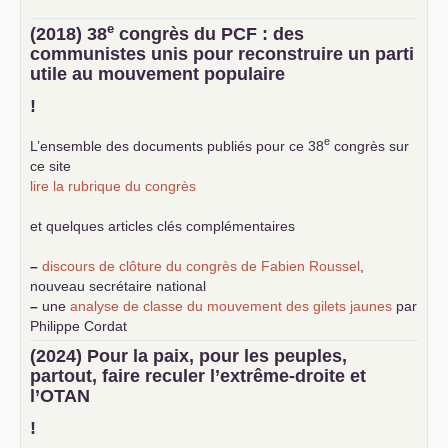
e
(2018) 38
congrès du
PCF
: des
communistes unis pour reconstruire un parti
utile au mouvement populaire
!
e
L’ensemble des documents publiés pour ce 38
congrès sur
ce site
lire la rubrique du congrès
et quelques articles clés complémentaires
–
discours de clôture du congrès de Fabien Roussel
,
nouveau secrétaire national
–
une
analyse de classe du mouvement des gilets jaunes
par
Philippe Cordat
–
un texte de Jean-Claude Delaunay
le marxisme est la
(2024) Pour la paix, pour les peuples,
science sociale de notre temps
partout, faire reculer l’extrême-droite et
–
un appel
proposé aux partis communistes et ouvrier
l’
OTAN
d’Europe
–
demandez
le numéro 10 de la revue Unir les Communistes
!
–
les
cinq chantiers pour contribuer au débat sur le projet