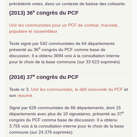
précédents votes, dans un contexte de baisse des cotisants.
... lire la suite
e
(2013) 36
congrès du
PCF
Unir les communistes pour un
PCF
de combat, marxiste,
populaire et rassembleur
Texte signé par 542 communistes de 64 départements
e
présenté au 36
congrès du
PCF
comme base de
discussion. Il a obtenu 3694 voix à la consultation interne
pour le choix de la base commune (sur 33 623 exprimés) .
e
(2016) 37
congrès du
PCF
Texte nr 3,
Unir les communistes, le défi renouvelé du
PCF
et
son
résumé
.
Signé par 626 communistes de 66 départements, dont 15
e
départements avec plus de 10 signataires, présenté au 37
congrès du
PCF
comme base de discussion. Il a obtenu
3.755 voix à la consultation interne pour le choix de la base
commune (sur 24.376 exprimés).