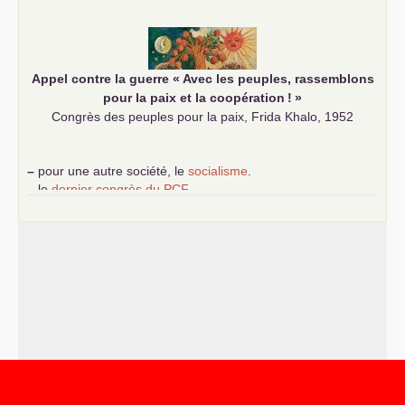
communiste
Appel contre la guerre «
Avec les peuples, rassemblons
pour la paix et la coopération
!
»
Congrès des peuples pour la paix, Frida Khalo, 1952
–
pour une autre société, le
socialisme
.
–
le
dernier congrès du
PCF
e
–
contribution de jeunes communistes au 39
congrès :
Six
chantiers pour affirmer l’ambition révolutionnaire du
PCF
–
un texte de Jean-Claude Delaunay
le marxisme est la
science sociale de notre temps
–
un appel
proposé aux partis communistes et ouvrier
d’Europe
–
les
cinq chantiers pour contribuer au débat sur le projet
communiste