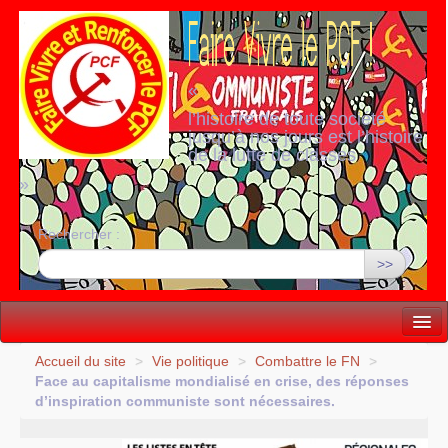
«
l’histoire de toute société
jusqu’à nos jours est l’histoire
de la lutte de classes
»
Rechercher :
>>
Vie politique
Accueil du site
>
Vie politique
>
Combattre le
FN
>
Face au capitalisme mondialisé en crise, des réponses
Lutter, Unir...
d’inspiration communiste sont nécessaires.
Internationale