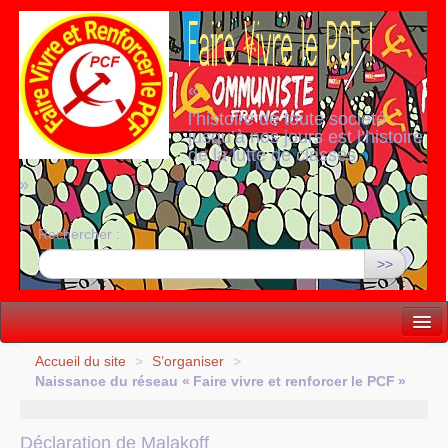
«
l’histoire de toute société
jusqu’à nos jours est l’histoire
de la lutte de classes
»
Rechercher :
>>
Vie politique
Accueil du site
>
S’organiser
>
Naissance du réseau «
Faire vivre et renforcer le
PCF
»
Lutter, Unir...
Internationale
Déclaration de Malakoff