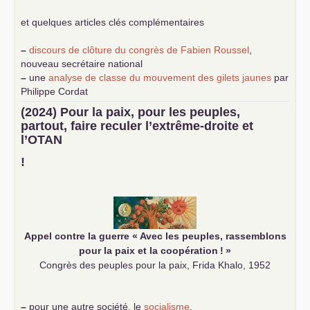
et quelques articles clés complémentaires
–
discours de clôture du congrès de Fabien Roussel
,
nouveau secrétaire national
–
une
analyse de classe du mouvement des gilets jaunes
par
Philippe Cordat
–
un texte de Jean-Claude Delaunay
le marxisme est la
(2024) Pour la paix, pour les peuples,
science sociale de notre temps
partout, faire reculer l’extrême-droite et
–
un appel
proposé aux partis communistes et ouvrier
l’
OTAN
d’Europe
–
demandez
le numéro 10 de la revue Unir les Communistes
!
–
les
cinq chantiers pour contribuer au débat sur le projet
communiste
Appel contre la guerre «
Avec les peuples, rassemblons
pour la paix et la coopération
!
»
Congrès des peuples pour la paix, Frida Khalo, 1952
–
pour une autre société, le
socialisme
.