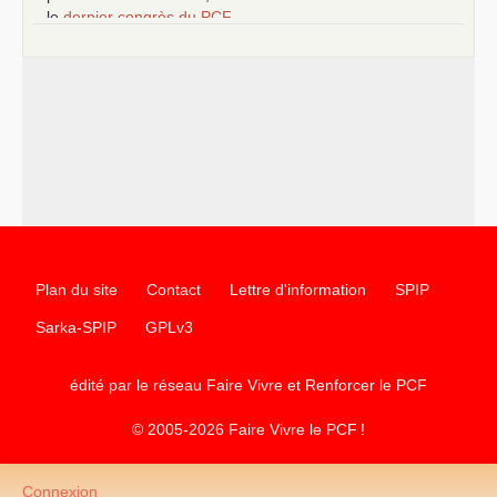
–
le
dernier congrès du
PCF
e
–
contribution de jeunes communistes au 39
congrès :
Six
chantiers pour affirmer l’ambition révolutionnaire du
PCF
–
un texte de Jean-Claude Delaunay
le marxisme est la
science sociale de notre temps
–
un appel
proposé aux partis communistes et ouvrier
d’Europe
–
les
cinq chantiers pour contribuer au débat sur le projet
communiste
Plan du site
Contact
Lettre d'information
SPIP
Sarka-SPIP
GPLv3
édité par le réseau Faire Vivre et Renforcer le
PCF
© 2005-2026 Faire Vivre le
PCF
!
Connexion