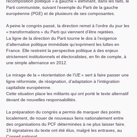
recomposition politique «
à gauche
» éliminant, dans les faits, le
Parti communiste, suivant l’exemple du Parti de la gauche
européenne (
PGE
) et de plusieurs de ses composantes.
A peine le congrès passé, la direction remet à l’ordre du jour les
«
transformations
» du Parti qui viennent d’être rejetées.
La ligne de la direction du Parti tourne le dos à l’exigence
d’alternative politique immédiate qu’expriment les luttes en
France. Elle restreint la perspective politique à des enjeux
strictement institutionnels et électoralistes, en fin de compte, à
une simple alternance en 2012.
Le mirage de la «
réorientation de l’
UE
» sert à faire passer une
ligne réformiste, de résignation, d’adaptation à l’intégration
capitaliste européenne.
Cette situation place les militants qui ont porté le texte alternatif
devant de nouvelles responsabilités.
La préparation du congrès a permis de marquer des points
localement, de nouer de nouveaux liens nationalement entre
des organisations du
PCF
déterminées à ne plus laisser faire.
19 signataires du texte ont été élus, malgré les entraves, au
Conseil national.