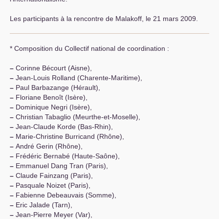
Les participants à la rencontre de Malakoff, le 21 mars 2009.
* Composition du Collectif national de coordination :
–
Corinne Bécourt (Aisne),
–
Jean-Louis Rolland (Charente-Maritime),
–
Paul Barbazange (Hérault),
–
Floriane Benoît (Isère),
–
Dominique Negri (Isère),
–
Christian Tabaglio (Meurthe-et-Moselle),
–
Jean-Claude Korde (Bas-Rhin),
–
Marie-Christine Burricand (Rhône),
–
André Gerin (Rhône),
–
Frédéric Bernabé (Haute-Saône),
–
Emmanuel Dang Tran (Paris),
–
Claude Fainzang (Paris),
–
Pasquale Noizet (Paris),
–
Fabienne Debeauvais (Somme),
–
Eric Jalade (Tarn),
–
Jean-Pierre Meyer (Var),