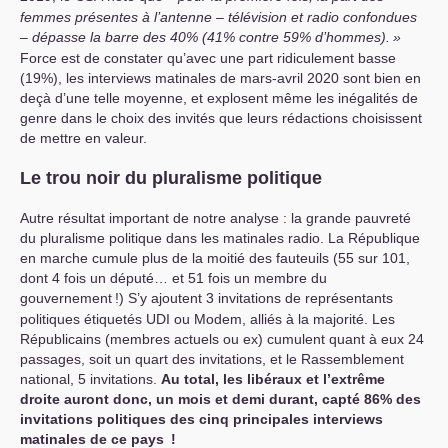
femmes présentes à l’antenne – télévision et radio confondues
– dépasse la barre des 40% (41% contre 59% d’hommes).
»
Force est de constater qu’avec une part ridiculement basse
(19%), les interviews matinales de mars-avril 2020 sont bien en
deçà d’une telle moyenne, et explosent même les inégalités de
genre dans le choix des invités que leurs rédactions choisissent
de mettre en valeur.
Le trou noir du pluralisme politique
Autre résultat important de notre analyse : la grande pauvreté
du pluralisme politique dans les matinales radio. La République
en marche cumule plus de la moitié des fauteuils (55 sur 101,
dont 4 fois un député… et 51 fois un membre du
gouvernement
!) S’y ajoutent 3 invitations de représentants
politiques étiquetés
UDI
ou Modem, alliés à la majorité. Les
Républicains (membres actuels ou ex) cumulent quant à eux 24
passages, soit un quart des invitations, et le Rassemblement
national, 5 invitations.
Au total, les libéraux et l’extrême
droite auront donc, un mois et demi durant, capté 86% des
invitations politiques des cinq principales interviews
matinales de ce pays
!