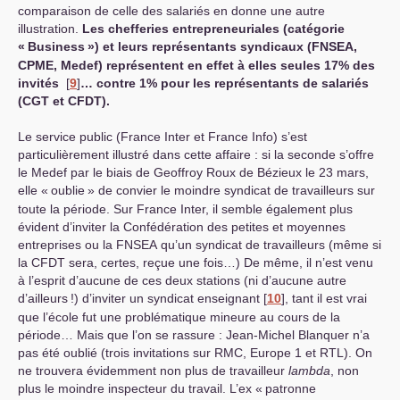
comparaison de celle des salariés en donne une autre
illustration.
Les chefferies entrepreneuriales (catégorie
«
Business
») et leurs représentants syndicaux (
FNSEA
,
CPME
, Medef) représentent en effet à elles seules 17% des
invités
[
9
]
… contre 1% pour les représentants de salariés
(
CGT
et
CFDT
).
Le service public (France Inter et France Info) s’est
particulièrement illustré dans cette affaire : si la seconde s’offre
le Medef par le biais de Geoffroy Roux de Bézieux le 23 mars,
elle «
oublie
» de convier le moindre syndicat de travailleurs sur
toute la période. Sur France Inter, il semble également plus
évident d’inviter la Confédération des petites et moyennes
entreprises ou la
FNSEA
qu’un syndicat de travailleurs (même si
la
CFDT
sera, certes, reçue une fois…) De même, il n’est venu
à l’esprit d’aucune de ces deux stations (ni d’aucune autre
d’ailleurs
!) d’inviter un syndicat enseignant
[
10
]
, tant il est vrai
que l’école fut une problématique mineure au cours de la
période… Mais que l’on se rassure : Jean-Michel Blanquer n’a
pas été oublié (trois invitations sur
RMC
, Europe 1 et
RTL
). On
ne trouvera évidemment non plus de travailleur
lambda
, non
plus le moindre inspecteur du travail. L’ex «
patronne