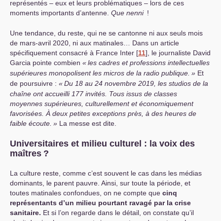
représentés – eux et leurs problématiques – lors de ces
moments importants d’antenne.
Que nenni
!
Une tendance, du reste, qui ne se cantonne ni aux seuls mois
de mars-avril 2020, ni aux matinales… Dans un article
spécifiquement consacré à France Inter
[
11
]
, le journaliste David
Garcia pointe combien
«
les cadres et professions intellectuelles
supérieures monopolisent les micros de la radio publique.
»
Et
de poursuivre :
«
Du 18 au 24 novembre 2019, les studios de la
chaîne ont accueilli 177 invités. Tous issus de classes
moyennes supérieures, culturellement et économiquement
favorisées. À deux petites exceptions près, à des heures de
faible écoute.
»
La messe est dite.
Universitaires et milieu culturel : la voix des
maîtres
?
La culture reste, comme c’est souvent le cas dans les médias
dominants, le parent pauvre. Ainsi, sur toute la période, et
toutes matinales confondues, on ne compte que
cinq
représentants d’un milieu pourtant ravagé par la crise
sanitaire.
Et si l’on regarde dans le détail, on constate qu’il