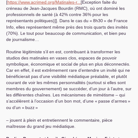
[
https://www.acrimed.org/Matinales-r...
[Exception faite du
créneau de Jean-Jacques Bourdin (
RMC
), où ont dominé les
professionnels de santé (à 42% contre 36% pour les
représentants politiques)]]. Dans le cas du «
8h30
» de France
Info, elles représentent même près des trois quarts des invités
(70%). Le tout pour beaucoup de communication, et bien peu
de journalisme…
Routine légitimiste s’il en est, contribuant à transformer les
studios des matinales en vases clos, espaces de pouvoir
symbolique, économique et social de plus en plus déconnectés.
Car en effet, il est extrêmement rare d’entendre un invité qui ne
bénéficierait pas d’une visibilité médiatique préalable, et plutôt
courant de voir les mêmes personnalités (surtout si elles sont
membres du gouvernement) se succéder, d’un jour à l’autre, sur
les différentes chaînes. Les mécanismes de mimétisme – qui
s’accélèrent à l’occasion d’un bon mot, d’une «
passe d’armes
»
ou d’un «
buzz
»
– jouent à plein et entretiennent le commentaire, pièce
maîtresse du grand jeu médiatique.