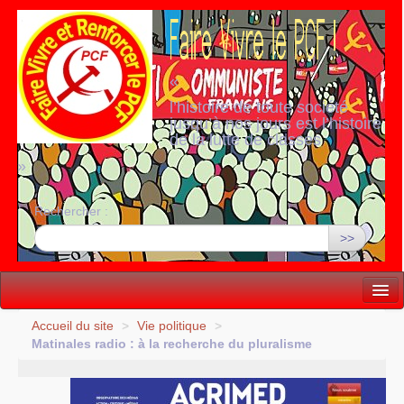
«
l’histoire de toute société
jusqu’à nos jours est l’histoire
de la lutte de classes
»
Rechercher :
>>
Vie politique
Accueil du site
>
Vie politique
>
Matinales radio : à la recherche du pluralisme
Lutter, Unir...
Internationale