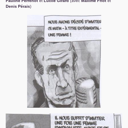
Pauline Perrenot
et
Lucile Girard
(avec
Maxime Friot
et
Denis Pérais
)