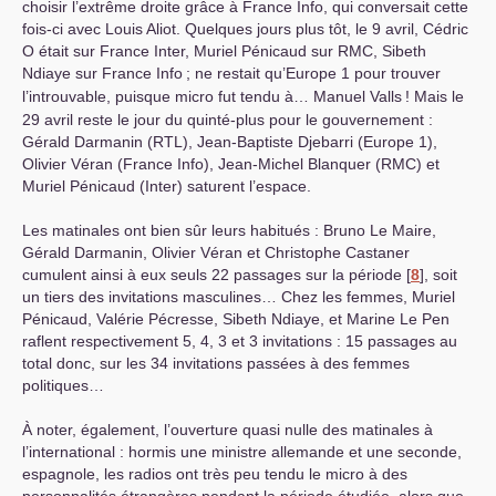
choisir l’extrême droite grâce à France Info, qui conversait cette
fois-ci avec Louis Aliot. Quelques jours plus tôt, le 9 avril, Cédric
O était sur France Inter, Muriel Pénicaud sur
RMC
, Sibeth
Ndiaye sur France Info
; ne restait qu’Europe 1 pour trouver
l’introuvable, puisque micro fut tendu à… Manuel Valls
! Mais le
29 avril reste le jour du quinté-plus pour le gouvernement :
Gérald Darmanin (
RTL
), Jean-Baptiste Djebarri (Europe 1),
Olivier Véran (France Info), Jean-Michel Blanquer (
RMC
) et
Muriel Pénicaud (Inter) saturent l’espace.
Les matinales ont bien sûr leurs habitués : Bruno Le Maire,
Gérald Darmanin, Olivier Véran et Christophe Castaner
cumulent ainsi à eux seuls 22 passages sur la période
[
8
]
, soit
un tiers des invitations masculines… Chez les femmes, Muriel
Pénicaud, Valérie Pécresse, Sibeth Ndiaye, et Marine Le Pen
raflent respectivement 5, 4, 3 et 3 invitations : 15 passages au
total donc, sur les 34 invitations passées à des femmes
politiques…
À noter, également, l’ouverture quasi nulle des matinales à
l’international : hormis une ministre allemande et une seconde,
espagnole, les radios ont très peu tendu le micro à des
personnalités étrangères pendant la période étudiée, alors que