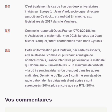
[
16
]
C’est également le cas de l’un des deux universitaires
invités sur Europe 1 : Jean Viard, sociologue, directeur
associé au Cevipof… et candidat En marche, aux
législatives de 2017 dans le Vaucluse.
[
17
]
Comme le rapportait Ouest France (07/01/2018), les
«
Assises de la maternelle
» de 2018, lancées par Jean-
Michel Blanquer, furent coordonnées avec Boris Cyrulnik.
[
18
]
Cette uniformisation peut toutefois, par certains aspects,
être relativisée : comme vu plus haut, et malgré de
nombreux biais, France Inter reste par exemple la matinale
qui donne aux «
universitaires
» un minimum de visibilité
– là où ils sont inexistants (ou presque) dans les autres
matinales. De même qu’Europe 1 confirme son statut de
radio patronale : les dirigeants d’entreprise y sont
surexposés (26%), plus encore que sur
RTL
(20%).
Vos commentaires