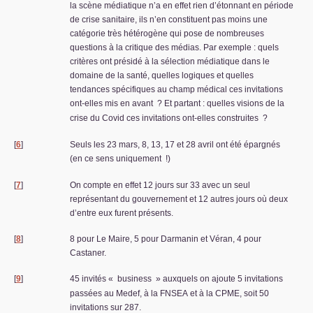
la scène médiatique n’a en effet rien d’étonnant en période
de crise sanitaire, ils n’en constituent pas moins une
catégorie très hétérogène qui pose de nombreuses
questions à la critique des médias. Par exemple : quels
critères ont présidé à la sélection médiatique dans le
domaine de la santé, quelles logiques et quelles
tendances spécifiques au champ médical ces invitations
ont-elles mis en avant
? Et partant : quelles visions de la
crise du Covid ces invitations ont-elles construites
?
[
6
]
Seuls les 23 mars, 8, 13, 17 et 28 avril ont été épargnés
(en ce sens uniquement
!)
[
7
]
On compte en effet 12 jours sur 33 avec un seul
représentant du gouvernement et 12 autres jours où deux
d’entre eux furent présents.
[
8
]
8 pour Le Maire, 5 pour Darmanin et Véran, 4 pour
Castaner.
[
9
]
45 invités «
business
» auxquels on ajoute 5 invitations
passées au Medef, à la
FNSEA
et à la
CPME
, soit 50
invitations sur 287.