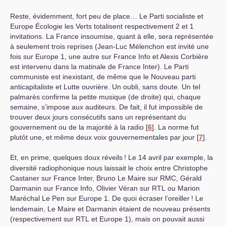
Reste, évidemment, fort peu de place… Le Parti socialiste et
Europe Écologie les Verts totalisent respectivement 2 et 1
invitations. La France insoumise, quant à elle, sera représentée
à seulement trois reprises (Jean-Luc Mélenchon est invité une
fois sur Europe 1, une autre sur France Info et Alexis Corbière
est intervenu dans la matinale de France Inter). Le Parti
communiste est inexistant, de même que le Nouveau parti
anticapitaliste et Lutte ouvrière. Un oubli, sans doute. Un tel
palmarès confirme la petite musique (de droite) qui, chaque
semaine, s’impose aux auditeurs. De fait, il fut impossible de
trouver deux jours consécutifs sans un représentant du
gouvernement ou de la majorité à la radio
[
6
]
. La norme fut
plutôt une, et même deux voix gouvernementales par jour
[
7
]
.
Et, en prime, quelques doux réveils
! Le 14 avril par exemple, la
diversité radiophonique nous laissait le choix entre Christophe
Castaner sur France Inter, Bruno Le Maire sur
RMC
, Gérald
Darmanin sur France Info, Olivier Véran sur
RTL
ou Marion
Maréchal Le Pen sur Europe 1. De quoi écraser l’oreiller
! Le
lendemain, Le Maire et Darmanin étaient de nouveau présents
(respectivement sur
RTL
et Europe 1), mais on pouvait aussi