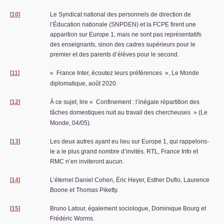
[
10
]
Le Syndicat national des personnels de direction de
l’Éducation nationale (
SNPDEN
) et la
FCPE
firent une
apparition sur Europe 1, mais ne sont pas représentatifs
des enseignants, sinon des cadres supérieurs pour le
premier et des parents d’élèves pour le second.
[
11
]
«
France Inter, écoutez leurs préférences
», Le Monde
diplomatique, août 2020.
[
12
]
À ce sujet, lire «
Confinement : l’inégale répartition des
tâches domestiques nuit au travail des chercheuses
» (Le
Monde, 04/05).
[
13
]
Les deux autres ayant eu lieu sur Europe 1, qui rappelons-
le a le plus grand nombre d’invités.
RTL
, France Info et
RMC
n’en inviteront aucun.
[
14
]
L’éternel Daniel Cohen, Éric Heyer, Esther Duflo, Laurence
Boone et Thomas Piketty.
[
15
]
Bruno Latour, également sociologue, Dominique Bourg et
Frédéric Worms.