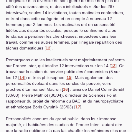
L’originalité et la diversité ne sont guère de mise non plus du
côté des universitaires, et des «
intellectuels
». Sur les 287
interviewés, seules 14 invitations, toutes matinales confondues,
entrent dans cette catégorie, et on compte à nouveau 12
hommes pour 2 femmes. Les matinales ont en ce sens été
fidèles aux disparités sociales, puisque le confinement a eu
tendance à pénaliser les chercheuses, impactées dans leur
travail, comme les autres femmes, par l’inégale répartition des
tâches domestiques
[
12
]
.
Remarquons que les intellectuels sont majoritairement présents
sur France Inter, qui totalise 12 interventions sur les 14
[
13
]
. On
trouve sur la station du service public des économistes (5 sur
les 12
[
14
]
) et trois philosophes
[
15
]
. Mais également des
personnalités évoluant dans les cercles de pouvoir, voire
proches d’Emmanuel Macron
[
16
]
: ainsi de Daniel Cohn-Bendit
(30/03), Pierre Mathiot (30/04), directeur de Sciences Po et
rapporteur du projet de réforme du
BAC
, et du neuropsychiatre
et ethnologue Boris Cyrulnik (25/03)
[
17
]
.
Personnalités connues du grand public, dans leur immense
majorité, et habituées des studios de France Inter : autant dire
que la radio publique n’a pas fait chauffer les méninges plus que