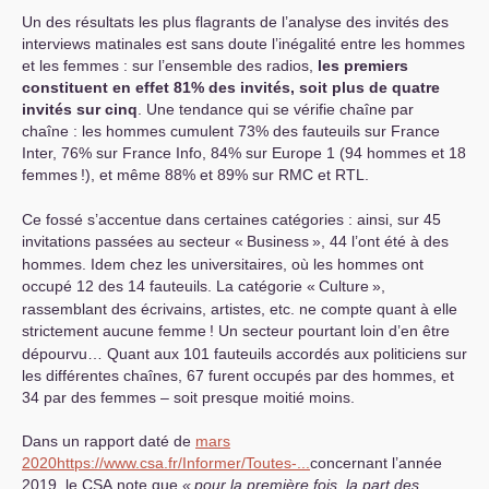
Un des résultats les plus flagrants de l’analyse des invités des
interviews matinales est sans doute l’inégalité entre les hommes
et les femmes : sur l’ensemble des radios,
les premiers
constituent en effet 81% des invités, soit plus de quatre
invités sur cinq
. Une tendance qui se vérifie chaîne par
chaîne : les hommes cumulent 73% des fauteuils sur France
Inter, 76% sur France Info, 84% sur Europe 1 (94 hommes et 18
femmes
!), et même 88% et 89% sur
RMC
et
RTL
.
Ce fossé s’accentue dans certaines catégories : ainsi, sur 45
invitations passées au secteur «
Business
», 44 l’ont été à des
hommes. Idem chez les universitaires, où les hommes ont
occupé 12 des 14 fauteuils. La catégorie «
Culture
»,
rassemblant des écrivains, artistes, etc. ne compte quant à elle
strictement aucune femme
! Un secteur pourtant loin d’en être
dépourvu… Quant aux 101 fauteuils accordés aux politiciens sur
les différentes chaînes, 67 furent occupés par des hommes, et
34 par des femmes – soit presque moitié moins.
Dans un rapport daté de
mars
2020
https://www.csa.fr/Informer/Toutes-...
concernant l’année
2019, le
CSA
note que
«
pour la première fois, la part des