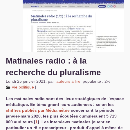
S’organiser
Comprendre...
Vie du site
Matinales radio : à la
recherche du pluralisme
Lundi 25 janvier 2021
,
par
auteurs à lire
,
popularité : 2%
Vie politique
|
Les matinales radio sont des lieux stratégiques de l’espace
médiatique. En témoignent leurs audiences : selon les
chiffres publiés par Médiamétrie
concernant la période
janvier-mars 2020, les plus écoutées cumuleraient 5 719
000 auditeurs
[
1
]
. Les interviews matinales jouent en
particulier un rôle prescripteur : produit d’appel à même de