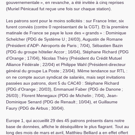
gouvernementale
», en revanche, a été invitée à cinq reprises
(Muriel Pénicaud fut reçue une fois sur chaque station).
Les patrons sont pour le moins sollicités : sur France Inter, six
furent conviés (contre 0 représentant de la
CGT
). Et la première
matinale de France se paye le luxe des «
grands
» : Dominique
Schelcher (
PDG
de Système U
; 24/03), Augustin de Romane
(Président d’
ADP
- Aéroports de Paris
; 7/04), Sébastien Bazin
(
PDG
du groupe hôtelier Accor
; 16/04), Stéphane Richard (
PDG
d’Orange
; 17/04), Nicolas Théry (Président du Crédit Mutuel
Alliance Fédérale
; 22/04) et Philippe Wahl (Président-directeur
général du groupe La Poste
; 23/04). Même tendance sur
RTL
:
on ne compte aucun syndicat de salariés, mais sept invitations
passées aux patrons, dont 5 du
CAC40
: Stéphane Richard
(
PDG
d’Orange
; 20/03), Emmanuel Faber (
PDG
de Danone
;
26/03)
; Florent Menegaux (
PDG
de Michelin
; 7/04), Jean-
Dominique Senard (
PDG
de Renault
; 10/04), et Guillaume
Faury (
PDG
de Airbus
; 30/04).
Europe 1, qui accueillit 29 des 45 patrons présents dans notre
base de données, affiche le déséquilibre le plus flagrant. Tout au
long des mois de mars et avril, Matthieu Belliard a en effet offert