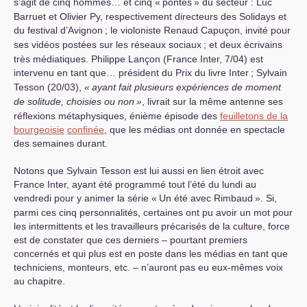
s’agit de cinq hommes… et cinq «
pontes
» du secteur : Luc
Barruet et Olivier Py, respectivement directeurs des Solidays et
du festival d’Avignon
; le violoniste Renaud Capuçon, invité pour
ses vidéos postées sur les réseaux sociaux
; et deux écrivains
très médiatiques. Philippe Lançon (France Inter, 7/04) est
intervenu en tant que… président du Prix du livre Inter
; Sylvain
Tesson (20/03),
«
ayant fait plusieurs expériences de moment
de solitude, choisies ou non
»
, livrait sur la même antenne ses
réflexions métaphysiques, énième épisode des
feuilletons de la
bourgeoisie
confinée
, que les médias ont donnée en spectacle
des semaines durant.
Notons que Sylvain Tesson est lui aussi en lien étroit avec
France Inter, ayant été programmé tout l’été du lundi au
vendredi pour y animer la série «
Un été avec Rimbaud
». Si,
parmi ces cinq personnalités, certaines ont pu avoir un mot pour
les intermittents et les travailleurs précarisés de la culture, force
est de constater que ces derniers – pourtant premiers
concernés et qui plus est en poste dans les médias en tant que
techniciens, monteurs, etc. – n’auront pas eu eux-mêmes voix
au chapitre.