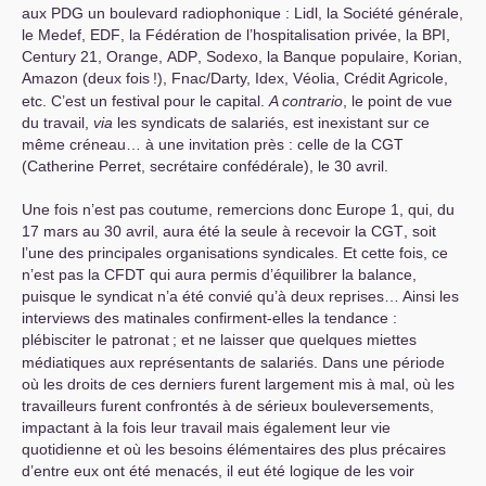
aux
PDG
un boulevard radiophonique : Lidl, la Société générale,
le Medef,
EDF
, la Fédération de l’hospitalisation privée, la
BPI
,
Century 21, Orange,
ADP
, Sodexo, la Banque populaire, Korian,
Amazon (deux fois
!), Fnac/Darty, Idex, Véolia, Crédit Agricole,
etc. C’est un festival pour le capital.
A contrario
, le point de vue
du travail,
via
les syndicats de salariés, est inexistant sur ce
même créneau… à une invitation près : celle de la
CGT
(Catherine Perret, secrétaire confédérale), le 30 avril.
Une fois n’est pas coutume, remercions donc Europe 1, qui, du
17 mars au 30 avril, aura été la seule à recevoir la
CGT
, soit
l’une des principales organisations syndicales. Et cette fois, ce
n’est pas la
CFDT
qui aura permis d’équilibrer la balance,
puisque le syndicat n’a été convié qu’à deux reprises… Ainsi les
interviews des matinales confirment-elles la tendance :
plébisciter le patronat
; et ne laisser que quelques miettes
médiatiques aux représentants de salariés. Dans une période
où les droits de ces derniers furent largement mis à mal, où les
travailleurs furent confrontés à de sérieux bouleversements,
impactant à la fois leur travail mais également leur vie
quotidienne et où les besoins élémentaires des plus précaires
d’entre eux ont été menacés, il eut été logique de les voir