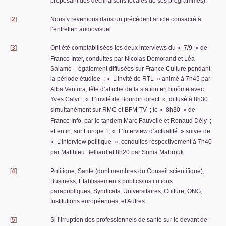
proposant des déclinaisons locales de ses programmes).
[
2
]
Nous y revenions dans un précédent article consacré à
l’entretien audiovisuel.
[
3
]
Ont été comptabilisées les deux interviews du «
7/9
» de
France Inter, conduites par Nicolas Demorand et Léa
Salamé – également diffusées sur France Culture pendant
la période étudiée
; «
L’invité de
RTL
» animé à 7h45 par
Alba Ventura, tête d’affiche de la station en binôme avec
Yves Calvi
; «
L’invité de Bourdin direct
», diffusé à 8h30
simultanément sur
RMC
et
BFM
-
TV
; le «
8h30
» de
France Info, par le tandem Marc Fauvelle et Renaud Dély
;
et enfin, sur Europe 1, «
L’interview d’actualité
» suivie de
«
L’interview politique
», conduites respectivement à 7h40
par Matthieu Belliard et 8h20 par Sonia Mabrouk.
[
4
]
Politique, Santé (dont membres du Conseil scientifique),
Business, Établissements publics/institutions
parapubliques, Syndicats, Universitaires, Culture,
ONG
,
Institutions européennes, et Autres.
[
5
]
Si l’irruption des professionnels de santé sur le devant de