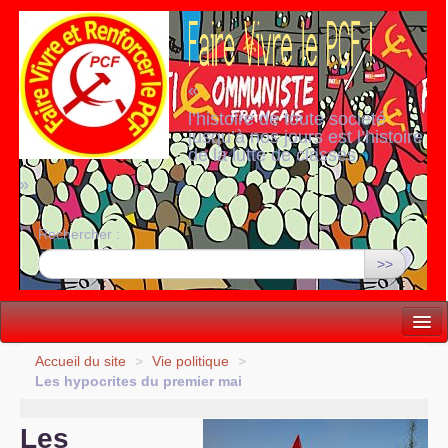
«
l’histoire de toute société
jusqu’à nos jours est l’histoire
de la lutte de classes
»
Rechercher :
>>
Vie politique
Accueil du site
>
Vie politique
>
Les hypocrites du premier mai
Lutter, Unir...
Les
Internationale