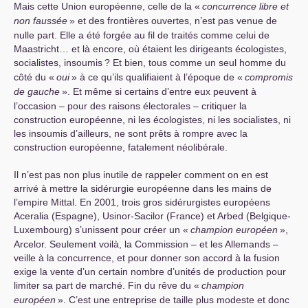
Mais cette Union européenne, celle de la «
concurrence libre et
non faussée
» et des frontières ouvertes, n’est pas venue de
nulle part. Elle a été forgée au fil de traités comme celui de
Maastricht… et là encore, où étaient les dirigeants écologistes,
socialistes, insoumis
? Et bien, tous comme un seul homme du
côté du «
oui
» à ce qu’ils qualifiaient à l’époque de «
compromis
de gauche
». Et même si certains d’entre eux peuvent à
l’occasion – pour des raisons électorales – critiquer la
construction européenne, ni les écologistes, ni les socialistes, ni
les insoumis d’ailleurs, ne sont prêts à rompre avec la
construction européenne, fatalement néolibérale.
Il n’est pas non plus inutile de rappeler comment on en est
arrivé à mettre la sidérurgie européenne dans les mains de
l’empire Mittal. En 2001, trois gros sidérurgistes européens
Aceralia (Espagne), Usinor-Sacilor (France) et Arbed (Belgique-
Luxembourg) s’unissent pour créer un «
champion européen
»,
Arcelor. Seulement voilà, la Commission – et les Allemands –
veille à la concurrence, et pour donner son accord à la fusion
exige la vente d’un certain nombre d’unités de production pour
limiter sa part de marché. Fin du rêve du «
champion
européen
». C’est une entreprise de taille plus modeste et donc