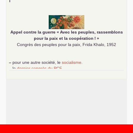
!
–
les
cinq chantiers pour contribuer au débat sur le projet
communiste
Appel contre la guerre «
Avec les peuples, rassemblons
pour la paix et la coopération
!
»
Congrès des peuples pour la paix, Frida Khalo, 1952
–
pour une autre société, le
socialisme
.
–
le
dernier congrès du
PCF
e
–
contribution de jeunes communistes au 39
congrès :
Six
chantiers pour affirmer l’ambition révolutionnaire du
PCF
–
un texte de Jean-Claude Delaunay
le marxisme est la
science sociale de notre temps
–
un appel
proposé aux partis communistes et ouvrier
d’Europe
–
les
cinq chantiers pour contribuer au débat sur le projet
communiste