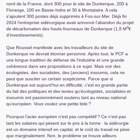
nord de la France, dont 300 pour le site de Dunkerque, 200 à
Florange, 100 en Basse-Indre et 30 à Montataire. A cela
s’ajoutent 300 postes déjà supprimés à Fos-sur-Mer. Déjà fin
2024 l’entreprise sidérurgique avait annoncé l’abandon du projet
d
de décarbonation des hauts-fourneaux de Dunkerque (1,8 M
€
d’investissements).
Que Roussel manifeste avec les travailleurs du site de
Dunkerque ne devrait étonner personne. Après tout, le
PCF
a
une longue tradition de défense de l’industrie et une grande
cohérence dans ses propositions à ce sujet. Mais voir des
écologistes, des socialistes, des (anciens) insoumis, cela ne
peut que susciter un certain scepticisme. Parce que si
Dunkerque est aujourd’hui en difficulté, c’est en grande partie
du fait des politiques et des textes qu’écologistes, socialistes et
insoumis ont passionnément soutenu tant au niveau national
qu’européen. Vous voulez une petite liste
?
Pourquoi l’acier européen n’est pas compétitif
? Ce n’est pas
tant les salaires qui pèsent sur le prix à la tonne : la sidérurgie
est un domaine intensif en capital, et le coût du travail ne pèse
que marginalement. Non, le problème se trouve ailleurs.