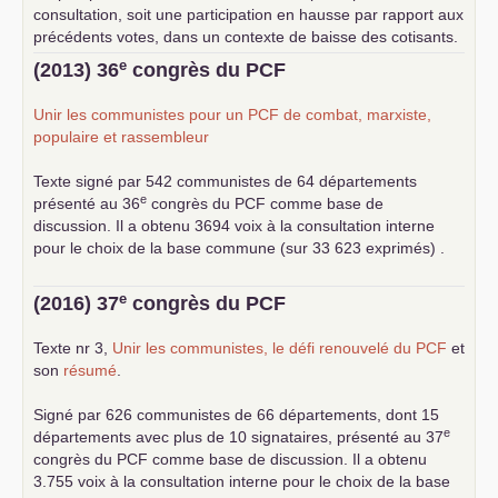
consultation, soit une participation en hausse par rapport aux
précédents votes, dans un contexte de baisse des cotisants.
... lire la suite
e
(2013) 36
congrès du
PCF
Unir les communistes pour un
PCF
de combat, marxiste,
populaire et rassembleur
Texte signé par 542 communistes de 64 départements
e
présenté au 36
congrès du
PCF
comme base de
discussion. Il a obtenu 3694 voix à la consultation interne
pour le choix de la base commune (sur 33 623 exprimés) .
e
(2016) 37
congrès du
PCF
Texte nr 3,
Unir les communistes, le défi renouvelé du
PCF
et
son
résumé
.
Signé par 626 communistes de 66 départements, dont 15
e
départements avec plus de 10 signataires, présenté au 37
congrès du
PCF
comme base de discussion. Il a obtenu
3.755 voix à la consultation interne pour le choix de la base