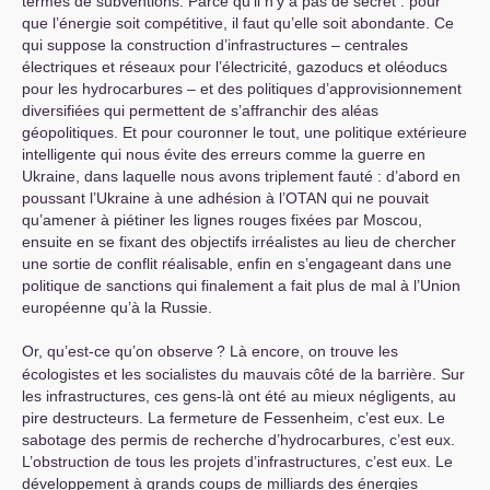
termes de subventions. Parce qu’il n’y a pas de secret : pour
que l’énergie soit compétitive, il faut qu’elle soit abondante. Ce
qui suppose la construction d’infrastructures – centrales
électriques et réseaux pour l’électricité, gazoducs et oléoducs
pour les hydrocarbures – et des politiques d’approvisionnement
diversifiées qui permettent de s’affranchir des aléas
géopolitiques. Et pour couronner le tout, une politique extérieure
intelligente qui nous évite des erreurs comme la guerre en
Ukraine, dans laquelle nous avons triplement fauté : d’abord en
poussant l’Ukraine à une adhésion à l’
OTAN
qui ne pouvait
qu’amener à piétiner les lignes rouges fixées par Moscou,
ensuite en se fixant des objectifs irréalistes au lieu de chercher
une sortie de conflit réalisable, enfin en s’engageant dans une
politique de sanctions qui finalement a fait plus de mal à l’Union
européenne qu’à la Russie.
Or, qu’est-ce qu’on observe
? Là encore, on trouve les
écologistes et les socialistes du mauvais côté de la barrière. Sur
les infrastructures, ces gens-là ont été au mieux négligents, au
pire destructeurs. La fermeture de Fessenheim, c’est eux. Le
sabotage des permis de recherche d’hydrocarbures, c’est eux.
L’obstruction de tous les projets d’infrastructures, c’est eux. Le
développement à grands coups de milliards des énergies