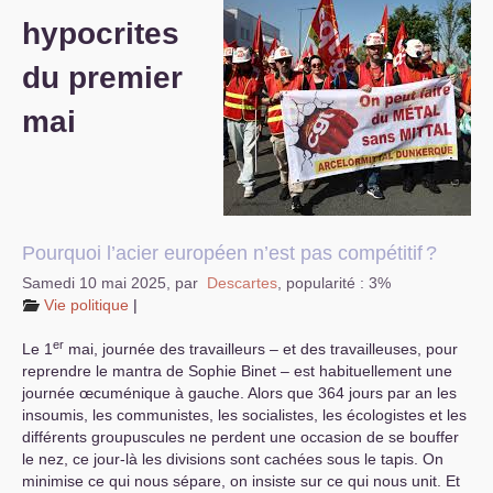
hypocrites
S’organiser
du premier
Comprendre...
mai
Vie du site
Pourquoi l’acier européen n’est pas compétitif
?
Samedi 10 mai 2025
,
par
Descartes
,
popularité : 3%
Vie politique
|
er
Le 1
mai, journée des travailleurs – et des travailleuses, pour
reprendre le mantra de Sophie Binet – est habituellement une
journée œcuménique à gauche. Alors que 364 jours par an les
insoumis, les communistes, les socialistes, les écologistes et les
différents groupuscules ne perdent une occasion de se bouffer
le nez, ce jour-là les divisions sont cachées sous le tapis. On
minimise ce qui nous sépare, on insiste sur ce qui nous unit. Et