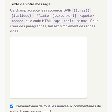
Texte de votre message
Ce champ accepte les raccourcis SPIP
{{gras}}
{italique}
-*liste
[texte->url]
<quote>
et le code HTML
. Pour
<code>
<q>
<del>
<ins>
créer des paragraphes, laissez simplement des lignes
vides.
Prévenez-moi de tous les nouveaux commentaires de
cette discussion par email