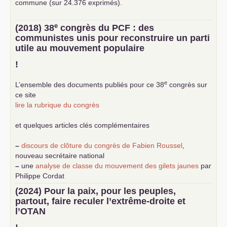
commune (sur 24.376 exprimés).
e
(2018) 38
congrès du
PCF
: des
communistes unis pour reconstruire un parti
utile au mouvement populaire
!
e
L’ensemble des documents publiés pour ce 38
congrès sur
ce site
lire la rubrique du congrès
et quelques articles clés complémentaires
–
discours de clôture du congrès de Fabien Roussel
,
nouveau secrétaire national
–
une
analyse de classe du mouvement des gilets jaunes
par
Philippe Cordat
–
un texte de Jean-Claude Delaunay
le marxisme est la
(2024) Pour la paix, pour les peuples,
science sociale de notre temps
partout, faire reculer l’extrême-droite et
–
un appel
proposé aux partis communistes et ouvrier
l’
OTAN
d’Europe
–
demandez
le numéro 10 de la revue Unir les Communistes