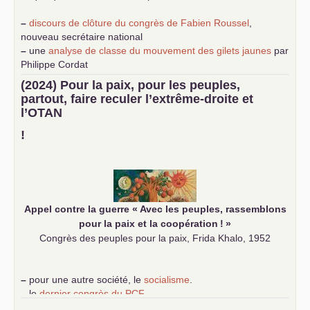
–
discours de clôture du congrès de Fabien Roussel
,
nouveau secrétaire national
–
une
analyse de classe du mouvement des gilets jaunes
par
Philippe Cordat
–
un texte de Jean-Claude Delaunay
le marxisme est la
(2024) Pour la paix, pour les peuples,
science sociale de notre temps
partout, faire reculer l’extrême-droite et
–
un appel
proposé aux partis communistes et ouvrier
l’
OTAN
d’Europe
–
demandez
le numéro 10 de la revue Unir les Communistes
!
–
les
cinq chantiers pour contribuer au débat sur le projet
communiste
Appel contre la guerre «
Avec les peuples, rassemblons
pour la paix et la coopération
!
»
Congrès des peuples pour la paix, Frida Khalo, 1952
–
pour une autre société, le
socialisme
.
–
le
dernier congrès du
PCF
e
–
contribution de jeunes communistes au 39
congrès :
Six