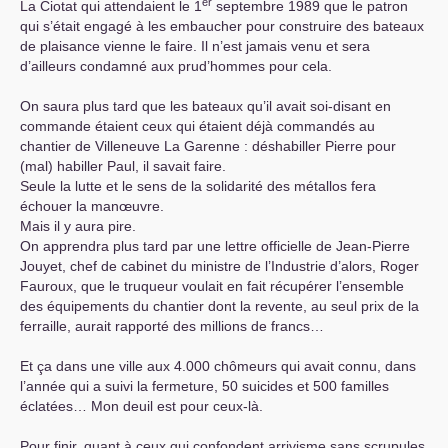
er
La Ciotat qui attendaient le 1
septembre 1989 que le patron
qui s’était engagé à les embaucher pour construire des bateaux
de plaisance vienne le faire. Il n’est jamais venu et sera
d’ailleurs condamné aux prud’hommes pour cela.
On saura plus tard que les bateaux qu’il avait soi-disant en
commande étaient ceux qui étaient déjà commandés au
chantier de Villeneuve La Garenne : déshabiller Pierre pour
(mal) habiller Paul, il savait faire.
Seule la lutte et le sens de la solidarité des métallos fera
échouer la manœuvre.
Mais il y aura pire.
On apprendra plus tard par une lettre officielle de Jean-Pierre
Jouyet, chef de cabinet du ministre de l’Industrie d’alors, Roger
Fauroux, que le truqueur voulait en fait récupérer l’ensemble
des équipements du chantier dont la revente, au seul prix de la
ferraille, aurait rapporté des millions de francs…
Et ça dans une ville aux 4.000 chômeurs qui avait connu, dans
l’année qui a suivi la fermeture, 50 suicides et 500 familles
éclatées… Mon deuil est pour ceux-là.
Pour finir, quant à ceux qui confondent arrivisme sans scrupules