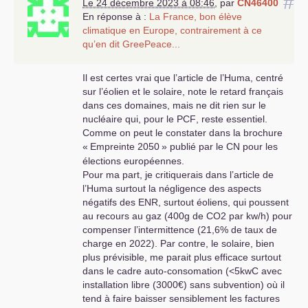
#
Le 24 décembre 2023 à 08:46
,
par
CN46400
En réponse à :
La France, bon élève
climatique en Europe, contrairement à ce
qu’en dit GreePeace...
Il est certes vrai que l’article de l’Huma, centré
sur l’éolien et le solaire, note le retard français
dans ces domaines, mais ne dit rien sur le
nucléaire qui, pour le
PCF
, reste essentiel.
Comme on peut le constater dans la brochure
«
Empreinte 2050
» publié par le
CN
pour les
élections européennes.
Pour ma part, je critiquerais dans l’article de
l’Huma surtout la négligence des aspects
négatifs des
ENR
, surtout éoliens, qui poussent
au recours au gaz (400g de
CO2
par kw/h) pour
compenser l’intermittence (21,6% de taux de
charge en 2022). Par contre, le solaire, bien
plus prévisible, me parait plus efficace surtout
dans le cadre auto-consomation (<5kwC avec
installation libre (3000€) sans subvention) où il
tend à faire baisser sensiblement les factures