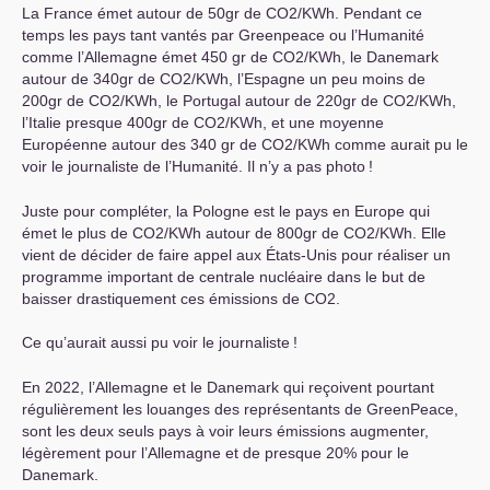
La France émet autour de 50gr de
CO2
/KWh. Pendant ce
temps les pays tant vantés par Greenpeace ou l’Humanité
comme l’Allemagne émet 450 gr de
CO2
/KWh, le Danemark
autour de 340gr de
CO2
/KWh, l’Espagne un peu moins de
200gr de
CO2
/KWh, le Portugal autour de 220gr de
CO2
/KWh,
l’Italie presque 400gr de
CO2
/KWh, et une moyenne
Européenne autour des 340 gr de
CO2
/KWh comme aurait pu le
voir le journaliste de l’Humanité. Il n’y a pas photo
!
Juste pour compléter, la Pologne est le pays en Europe qui
émet le plus de
CO2
/KWh autour de 800gr de
CO2
/KWh. Elle
vient de décider de faire appel aux États-Unis pour réaliser un
programme important de centrale nucléaire dans le but de
baisser drastiquement ces émissions de
CO2
.
Ce qu’aurait aussi pu voir le journaliste
!
En 2022, l’Allemagne et le Danemark qui reçoivent pourtant
régulièrement les louanges des représentants de GreenPeace,
sont les deux seuls pays à voir leurs émissions augmenter,
légèrement pour l’Allemagne et de presque 20% pour le
Danemark.