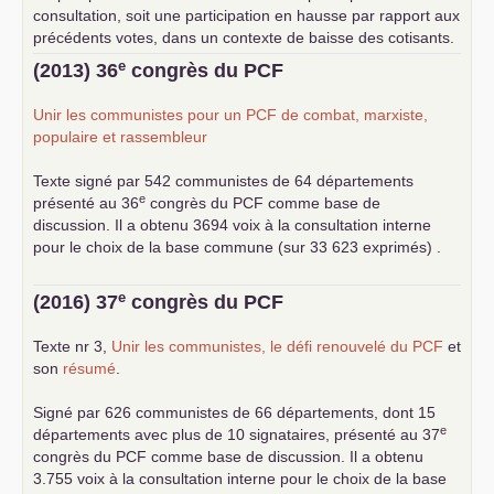
consultation, soit une participation en hausse par rapport aux
précédents votes, dans un contexte de baisse des cotisants.
... lire la suite
e
(2013) 36
congrès du
PCF
Unir les communistes pour un
PCF
de combat, marxiste,
populaire et rassembleur
Texte signé par 542 communistes de 64 départements
e
présenté au 36
congrès du
PCF
comme base de
discussion. Il a obtenu 3694 voix à la consultation interne
pour le choix de la base commune (sur 33 623 exprimés) .
e
(2016) 37
congrès du
PCF
Texte nr 3,
Unir les communistes, le défi renouvelé du
PCF
et
son
résumé
.
Signé par 626 communistes de 66 départements, dont 15
e
départements avec plus de 10 signataires, présenté au 37
congrès du
PCF
comme base de discussion. Il a obtenu
3.755 voix à la consultation interne pour le choix de la base