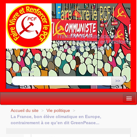
«
l’histoire de toute société
jusqu’à nos jours est l’histoire
de la lutte de classes
»
Rechercher :
>>
Vie politique
Accueil du site
>
Vie politique
>
La France, bon élève climatique en Europe,
Lutter, Unir...
contrairement à ce qu’en dit GreenPeace...
Internationale