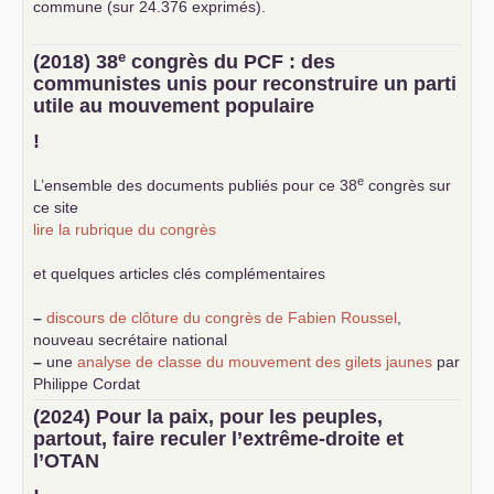
commune (sur 24.376 exprimés).
e
(2018) 38
congrès du
PCF
: des
communistes unis pour reconstruire un parti
utile au mouvement populaire
!
e
L’ensemble des documents publiés pour ce 38
congrès sur
ce site
lire la rubrique du congrès
et quelques articles clés complémentaires
–
discours de clôture du congrès de Fabien Roussel
,
nouveau secrétaire national
–
une
analyse de classe du mouvement des gilets jaunes
par
Philippe Cordat
–
un texte de Jean-Claude Delaunay
le marxisme est la
(2024) Pour la paix, pour les peuples,
science sociale de notre temps
partout, faire reculer l’extrême-droite et
–
un appel
proposé aux partis communistes et ouvrier
l’
OTAN
d’Europe