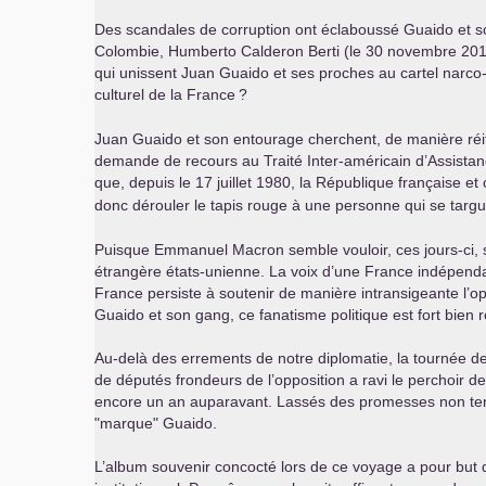
Des scandales de corruption ont éclaboussé Guaido et son
Colombie, Humberto Calderon Berti (le 30 novembre 20
qui unissent Juan Guaido et ses proches au cartel narco
culturel de la France
?
Juan Guaido et son entourage cherchent, de manière réité
demande de recours au Traité Inter-américain d’Assistan
que, depuis le 17 juillet 1980, la République française 
donc dérouler le tapis rouge à une personne qui se targu
Puisque Emmanuel Macron semble vouloir, ces jours-ci, s
étrangère états-unienne. La voix d’une France indépendant
France persiste à soutenir de manière intransigeante l’opti
Guaido et son gang, ce fanatisme politique est fort bien 
Au-delà des errements de notre diplomatie, la tournée d
de députés frondeurs de l’opposition a ravi le perchoir de
encore un an auparavant. Lassés des promesses non tenu
"marque" Guaido.
L’album souvenir concocté lors de ce voyage a pour but de