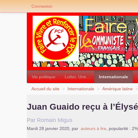
Connexion
«
l’histoire de toute soc
»
Vie politique
Lutter, Unir...
Internationale
Accueil du site
>
Internationale
>
Amérique latine
>
Juan Guaido reçu à l’Élysée
Par Romain Migus
Mardi 28 janvier 2020
,
par
auteurs à lire
,
popularité : 2%