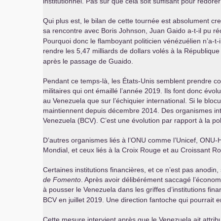
institutionnel. Pas sûr que cela soit suffisant pour redore
Qui plus est, le bilan de cette tournée est absolument c
sa rencontre avec Boris Johnson, Juan Gaido a-t-il pu ré
Pourquoi donc le flamboyant politicien vénézuélien n’a-t-
rendre les 5,47 milliards de dollars volés à la Républiqu
après le passage de Guaido.
Pendant ce temps-là, les États-Unis semblent prendre con
militaires qui ont émaillé l’année 2019. Ils font donc évo
au Venezuela que sur l’échiquier international. Si le blo
maintiennent depuis décembre 2014. Des organismes inte
Venezuela (
BCV
). C’est une évolution par rapport à la po
D’autres organismes liés à l’
ONU
comme l’Unicef,
ONU
-
Mondial, et ceux liés à la Croix Rouge et au Croissant 
Certaines institutions financières, et ce n’est pas anodin,
de Fomento
. Après avoir délibérément saccagé l’économi
à pousser le Venezuela dans les griffes d’institutions fina
BCV
en juillet 2019. Une direction fantoche qui pourrait
Cette mesure intervient après que le Venezuela ait attrib