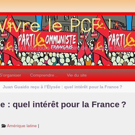
iété jusqu’à nos jours est l’histoire de la lutte de classes
S’organiser
Comprendre...
Vie du site
Juan Guaido reçu à l’Élysée : quel intérêt pour la France
?
 : quel intérêt pour la France
?
Amérique latine
|