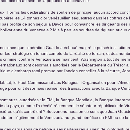
r son blason au sein de la population antichaviste.
reux. Hormis les déclarations de soutien de principe, aucun accord conc
cupérer les 14 tonnes d’or vénézuélien séquestrés dans les coffres de 
il pas profité de son séjour à Davos pour convaincre les dirigeants des
e bolivarienne du Venezuela
? Mis à part les sourires de rigueur, aucun d
science que l’opération Guaido a échoué malgré le putsch institutionne
luer leur stratégie en tenant compte de la réalité de terrain, et des no
cus criminel contre le Venezuela se maintient, Washington a tout de même
rnationaux sont désormais autorisés par le Département du Trésor à é
litique d’embargo total promue par l’ancien conseiller à la sécurité, Joh
Habitat, le Haut-Commissariat aux Réfugiés, l’Organisation pour l’Alimen
Rouge pourront désormais réaliser des transactions avec la Banque Cen
 sont aussi autorisées : le
FMI
, la Banque Mondiale, la Banque Interam
e du pays, comme l’a révélé récemment le sénateur républicain de Virgi
ncières qu’ils contrôlent
? Souvenons-nous en ce sens que Juan Guaido
 endetter illégitimement le Venezuela au grand bénéfice du
FMI
ou de la
ué des cargaisons de pétrole à ses partenaires au sein de joint-ventures