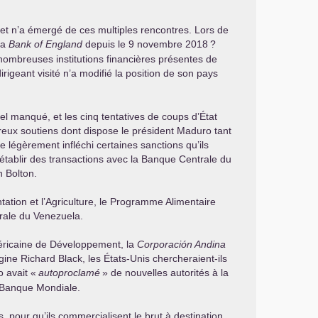
ret n’a émergé de ces multiples rencontres. Lors de
la
Bank of England
depuis le 9 novembre 2018
?
 nombreuses institutions financières présentes de
irigeant visité n’a modifié la position de son pays
l manqué, et les cinq tentatives de coups d’État
mbreux soutiens dont dispose le président Maduro tant
 légèrement infléchi certaines sanctions qu’ils
tablir des transactions avec la Banque Centrale du
n Bolton.
tation et l’Agriculture, le Programme Alimentaire
trale du Venezuela.
éricaine de Développement, la
Corporación Andina
ne Richard Black, les États-Unis chercheraient-ils
 avait «
autoproclamé
» de nouvelles autorités à la
 Banque Mondiale.
, pour qu’ils commercialisent le brut à destination