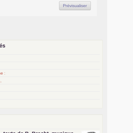
iés
x
e :
,