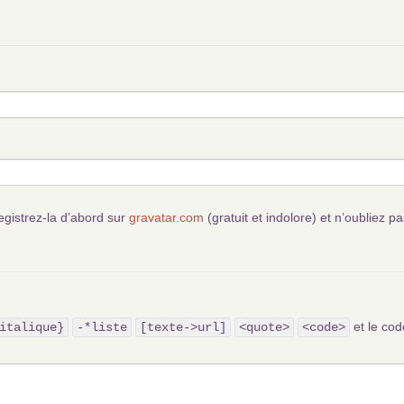
egistrez-la d’abord sur
gravatar.com
(gratuit et indolore) et n’oubliez pa
et le c
italique}
-*liste
[texte->url]
<quote>
<code>