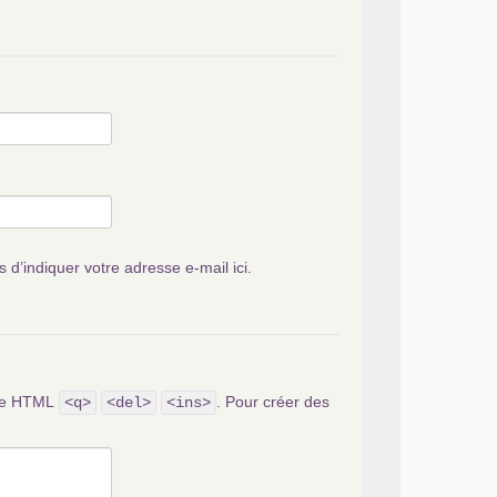
s d’indiquer votre adresse e-mail ici.
ode HTML
. Pour créer des
<q>
<del>
<ins>