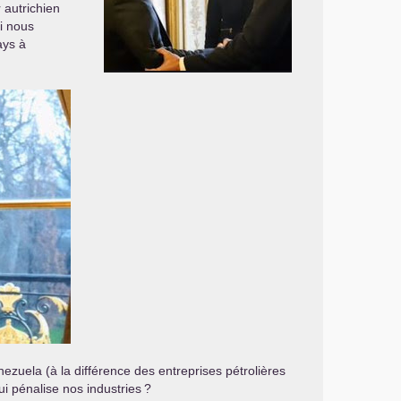
r autrichien
i nous
ays à
ezuela (à la différence des entreprises pétrolières
i pénalise nos industries
?