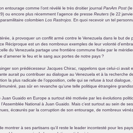
 entourage comme l’ont révélé le très droitier journal
PanAm Post
(le
19) ou encore plus récemment l’agence de presse
Reuters
(le 22 janvie
-paramilitaire colombien
Los Rastrojos
. En quoi recevoir un tel personn
rée, à provoquer un conflit armé contre le Venezuela dans le but de p
ce Réciproque est un des nombreux exemples de leur volonté d’embrase
et celle du Venezuela partage une frontière commune fixée par le méri
e d’amener le feu et le sang aux portes de notre pays
?
inger son prédécesseur Jacques Chirac, rappelons que celui-ci avait e
e aurait pu contribuer au dialogue au Venezuela et à la recherche de ré
on la plus radicale de l’opposition, celle qui se refuse à tout dialogue,
rémunéré, pas sûr en revanche qu’une telle politique étrangère grandiss
e Juan Guaido en Europe a surtout été motivée par les évolutions polit
 l’Assemblée National à Juan Guaido. Mais c’est surtout au sein de ses pa
es, écœurés par la corruption de son entourage, de nombreux vénézué
 montrer à ses partisans qu’il reste le leader incontesté pour les pays